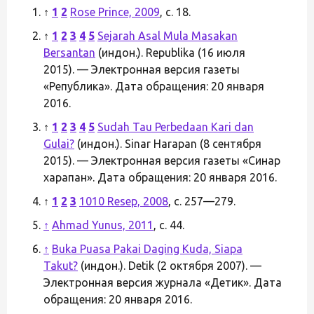
↑
1
2
Rose Prince, 2009
, с. 18.
↑
1
2
3
4
5
Sejarah Asal Mula Masakan
Bersantan
(индон.). Republika (16 июля
2015). — Электронная версия газеты
«Република». Дата обращения: 20 января
2016.
↑
1
2
3
4
5
Sudah Tau Perbedaan Kari dan
Gulai?
(индон.). Sinar Harapan (8 сентября
2015). — Электронная версия газеты «Синар
харапан». Дата обращения: 20 января 2016.
↑
1
2
3
1010 Resep, 2008
, с. 257—279.
↑
Ahmad Yunus, 2011
, с. 44.
↑
Buka Puasa Pakai Daging Kuda, Siapa
Takut?
(индон.). Detik (2 октября 2007). —
Электронная версия журнала «Детик». Дата
обращения: 20 января 2016.