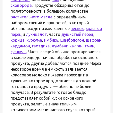
сковорода
. Продукты обжариваются до
полуготовности в большом количестве
растительного масла
с определённым
набором специй и пряностей, в который
обычно входят измельчённые
чеснок
,
красный
перец
и
лук-шалот
, часто
душистый перец
,
корица
,
куркума
,
имбирь
,
цимбопогон
,
шафран
,
кардамон
,
гвоздика
,
лумбанг
,
калган
,
тмин
,
фенхель
. Часть специй обычно прожаривается
в масле еще до начала обработки основного
продукта, другие добавляются позднее. Через
некоторое время в ёмкость заливается
кокосовое молоко и жарка переходит в
тушение, которое продолжается до полной
готовности продукта — обычно не более
получаса. В результате готовое блюдо
представляет собой куски основного
продукта, залитые значительным
количеством маслянистого соуса, который