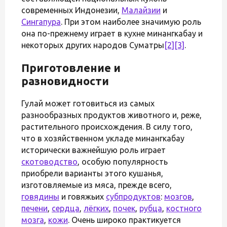
современных Индонезии,
Малайзии
и
Сингапура
. При этом наиболее значимую роль
она по-прежнему играет в кухне минангкабау и
некоторых других народов Суматры
[2]
[3]
.
Приготовление и
разновидности
Гулай может готовиться из самых
разнообразных продуктов животного и, реже,
растительного происхождения. В силу того,
что в хозяйственном укладе минангкабау
исторически важнейшую роль играет
скотоводство
, особую популярность
приобрели варианты этого кушанья,
изготовляемые из мяса, прежде всего,
говядины
и говяжьих
субпродуктов
:
мозгов
,
печени
,
сердца
,
лёгких
,
почек
,
рубца
,
костного
мозга
,
кожи
. Очень широко практикуется