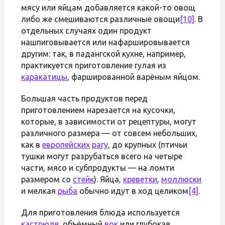
мясу или яйцам добавляется какой-то овощ
либо же смешиваются различные овощи
[10]
. В
отдельных случаях один продукт
нашпиговывается или нафаршировывается
другим: так, в падангской кухне, например,
практикуется приготовление гулая из
каракатицы
, фаршированной варёным яйцом.
Большая часть продуктов перед
приготовлением нарезается на кусочки,
которые, в зависимости от рецептуры, могут
различного размера — от совсем небольших,
как в
европейских
рагу
, до крупных (птичьи
тушки могут разрубаться всего на четыре
части, мясо и субпродукты — на ломти
размером со
стейк
). Яйца,
креветки
,
моллюски
и мелкая
рыба
обычно идут в ход целиком
[4]
.
Для приготовления блюда используется
кастрюля
, объёмный
вок
или глубокая