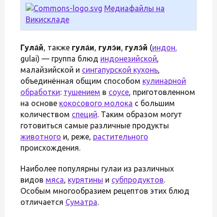
Медиафайлы на
Викискладе
Гула́й
, также
гула́и
,
гулэ́и
,
гулэ́й
(
индон.
gulai) — группа блюд
индонезийской
,
малайзийской и
сингапурской кухонь
,
объединённая общим способом
кулинарной
обработки
:
тушением
в
соусе
, приготовленном
на основе
кокосового молока
с большим
количеством
специй
. Таким образом могут
готовиться самые различные продукты
животного
и, реже,
растительного
происхождения.
Наиболее популярны гулаи из различных
видов
мяса
,
курятины
и
субпродуктов
.
Особым многообразием рецептов этих блюд
отличается
Суматра
.