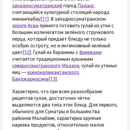
западносуматранский
город
Паданг
,
считающийся культурной столицей народа
минангкабау
[11]
. В западносуматранском
округе
Агам
принято готовить гулай из утки с
большим количесвтом зелёного стручкового
перца, который придаёт блюду не только
особую остроту, но и интенсивный зелёный
цвет
[12]
. Гулай из баранины с
финиками
считается традиционным кушаньем
северосуматранского
Медана
, гулай из утиных
яиц —
южнокалимантанского
Банджармасина
[13]
.
Характерно, что при всем разнообразии
рецептов гулая, достаточно чётко
выделяются два типа этих блюд. Для первого,
обычного для Суматры и большинства
районов Малайзии, характерна крупная
нарезка продуктов, относительно малое