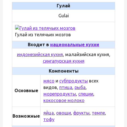
Гулай
Gulai
Гулай из телячьих мозгов
Входит в
национальные кухни
индонезийская кухня
, малайзийская кухня,
сингапурская кухня
Компоненты
мясо
и
субпродукты
всех
видов,
птица
,
рыба
,
Основные
морепродукты
,
специи
,
кокосовое молоко
яйца
,
овощи
,
фрукты
,
темпе
,
Возможные
тофу