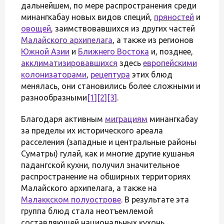
дальнейшем, по мере распространения среди
минангкабау новых видов специй,
пряностей
и
овощей
, заимствовавшихся из других частей
Малайского архипелага
, а также из регионов
Южной Азии
и
Ближнего Востока
и, позднее,
акклиматизировавшихся
здесь
европейскими
колонизаторами
,
рецептура
этих блюд
менялась, они становились более сложными и
разнообразными
[1]
[2]
[3]
.
Благодаря активным
миграциям
минангкабау
за пределы их исторического ареала
расселения (западные и центральные районы
Суматры) гулай, как и многие другие кушанья
падангской кухни, получил значительное
распространение на обширных территориях
Малайского архипелага, а также на
Малаккском полуострове
. В результате эта
группа блюд стала неотъемлемой
составляющей национальных кухонь