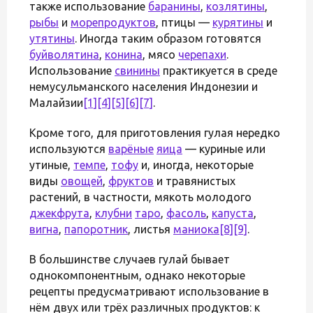
также использование
баранины
,
козлятины
,
рыбы
и
морепродуктов
, птицы —
курятины
и
утятины
. Иногда таким образом готовятся
буйволятина
,
конина
, мясо
черепахи
.
Использование
свинины
практикуется в среде
немусульманского населения Индонезии и
Малайзии
[1]
[4]
[5]
[6]
[7]
.
Кроме того, для приготовления гулая нередко
используются
варёные
яица
— куриные или
утиные,
темпе
,
тофу
и, иногда, некоторые
виды
овощей
,
фруктов
и травянистых
растений, в частности, мякоть молодого
джекфрута
,
клубни
таро
,
фасоль
,
капуста
,
вигна
,
папоротник
, листья
маниока
[8]
[9]
.
В большинстве случаев гулай бывает
однокомпонентным, однако некоторые
рецепты предусматривают использование в
нём двух или трёх различных продуктов: к