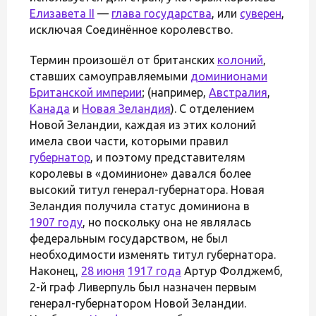
Елизавета II
—
глава государства
, или
суверен
,
исключая Соединённое королевство.
Термин произошёл от британских
колоний
,
ставших самоуправляемыми
доминионами
Британской империи
; (например,
Австралия
,
Канада
и
Новая Зеландия
). С отделением
Новой Зеландии, каждая из этих колоний
имела свои части, которыми правил
губернатор
, и поэтому представителям
королевы в «доминионе» давался более
высокий титул генерал-губернатора. Новая
Зеландия получила статус доминиона в
1907 году
, но поскольку она не являлась
федеральным государством, не был
необходимости изменять титул губернатора.
Наконец,
28 июня
1917 года
Артур Фолджемб,
2-й граф Ливерпуль был назначен первым
генерал-губернатором Новой Зеландии.