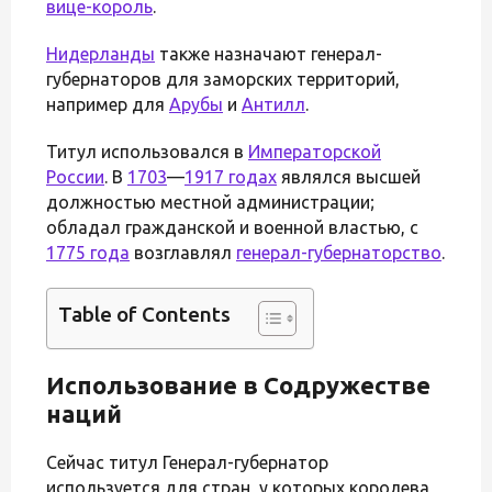
вице-король
.
Нидерланды
также назначают генерал-
губернаторов для заморских территорий,
например для
Арубы
и
Антилл
.
Титул использовался в
Императорской
России
. В
1703
—
1917 годах
являлся высшей
должностью местной администрации;
обладал гражданской и военной властью, с
1775 года
возглавлял
генерал-губернаторство
.
Table of Contents
Использование в Содружестве
наций
Сейчас титул Генерал-губернатор
используется для стран, у которых королева