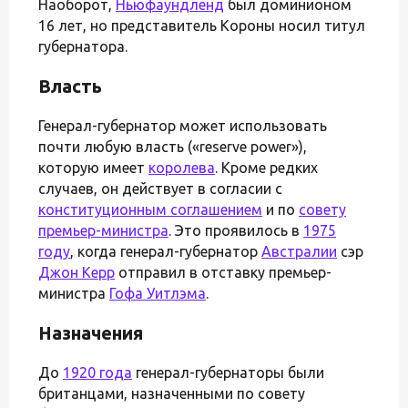
Наоборот,
Ньюфаундленд
был доминионом
16 лет, но представитель Короны носил титул
губернатора.
Власть
Генерал-губернатор может использовать
почти любую власть («reserve power»),
которую имеет
королева
. Кроме редких
случаев, он действует в согласии с
конституционным соглашением
и по
совету
премьер-министра
. Это проявилось в
1975
году
, когда генерал-губернатор
Австралии
сэр
Джон Керр
отправил в отставку премьер-
министра
Гофа Уитлэма
.
Назначения
До
1920 года
генерал-губернаторы были
британцами, назначенными по совету