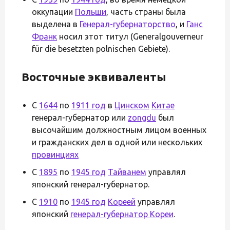
оккупации
Польши
, часть страны была
выделена в
Генерал-губернаторство
, и
Ганс
Франк
носил этот титул (Generalgouverneur
für die besetzten polnischen Gebiete).
Восточные эквиваленты
С
1644
по
1911 год
в
Цинском
Китае
генерал-губернатор или
zongdu
был
высочайшим должностным лицом военных
и гражданских дел в одной или нескольких
провинциях
С
1895
по
1945 год
Тайванем
управлял
японский генерал-губернатор.
С
1910
по
1945 год
Кореей
управлял
японский
генерал-губернатор Кореи
.