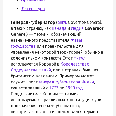
Литература
Генера́л-губерна́тор
(
англ.
Governor-General,
в таких странах, как
Канада
и
Индия
Governor
General
) — термин, обозначающий
назначенного представителя
главы
государства
или правительства для
управления некоторой территорией, обычно в
колониальном контексте. Этот
титул
используется Короной в
Королевствах
Содружества Наций
, или в странах, бывших
британским владением. Примером может
служить пост
генерал-губернатора Индии
,
существовавший с
1773
по
1950 год
.
Представитель Короны — термин,
используемых в различных конституциях для
обозначения генерал-губернатора;
неформально часто использовался термин