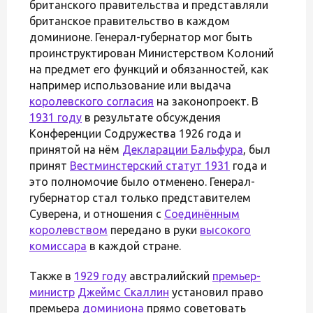
британского правительства и представляли
британское правительство в каждом
доминионе. Генерал-губернатор мог быть
проинструктирован Министерством Колоний
на предмет его функций и обязанностей, как
например использование или выдача
королевского согласия
на законопроект. В
1931 году
в результате обсуждения
Конференции Содружества 1926 года и
принятой на нём
Декларации Бальфура
, был
принят
Вестминстерский статут 1931
года и
это полномочие было отменено. Генерал-
губернатор стал только представителем
Суверена, и отношения с
Соединённым
королевством
передано в руки
высокого
комиссара
в каждой стране.
Также в
1929 году
австралийский
премьер-
министр
Джеймс Скаллин
установил право
премьера
доминиона
прямо советовать