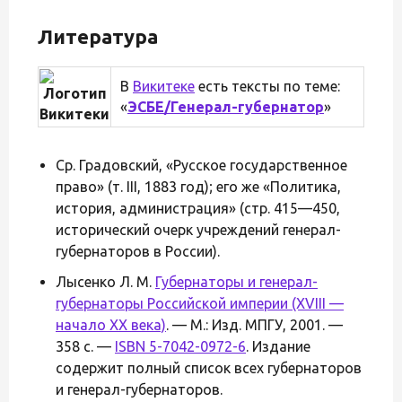
Литература
В
Викитеке
есть тексты по теме:
«
ЭСБЕ/Генерал-губернатор
»
Ср. Градовский, «Русское государственное
право» (т. III, 1883 год); его же «Политика,
история, администрация» (стр. 415—450,
исторический очерк учреждений генерал-
губернаторов в России).
Лысенко Л. М.
Губернаторы и генерал-
губернаторы Российской империи (XVIII —
начало XX века)
. — М.: Изд. МПГУ, 2001. —
358 с. —
ISBN 5-7042-0972-6
. Издание
содержит полный список всех губернаторов
и генерал-губернаторов.