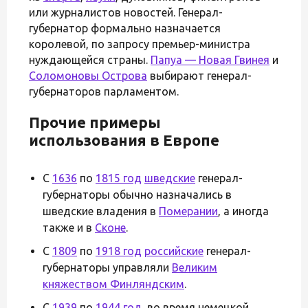
или журналистов новостей. Генерал-
губернатор формально назначается
королевой, по запросу премьер-министра
нуждающейся страны.
Папуа — Новая Гвинея
и
Соломоновы Острова
выбирают генерал-
губернаторов парламентом.
Прочие примеры
использования в Европе
С
1636
по
1815 год
шведские
генерал-
губернаторы обычно назначались в
шведские владения в
Померании
, а иногда
также и в
Сконе
.
С
1809
по
1918 год
российские
генерал-
губернаторы управляли
Великим
княжеством Финляндским
.
С
1939
по
1944 год
, во время немецкой