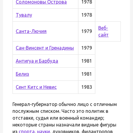
Соломоновы Острова
1978
Тувалу
1978
Веб-
Санта-Лючия
1979
сайт
Сан-Винсент и Гренадины
1979
Антигуа и Барбуда
1981
Белиз
1981
Сент Китс и Невис
1983
Генерал-губернатор обычно лицо с отличным
послужным списком. Часто это политик в
отставке, судья или военный командир;
некоторые страны назначали видные фигуры
из
спорта
,
науки
, духовников, филантропов