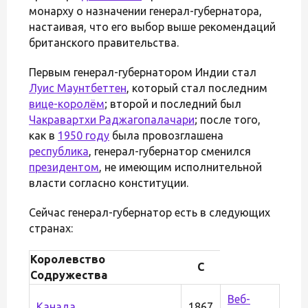
монарху о назначении генерал-губернатора,
настаивая, что его выбор выше рекомендаций
британского правительства.
Первым генерал-губернатором Индии стал
Луис Маунтбеттен
, который стал последним
вице-королём
; второй и последний был
Чакравартхи Раджагопалачари
; после того,
как в
1950 году
была провозглашена
республика
, генерал-губернатор сменился
президентом
, не имеющим исполнительной
власти согласно конституции.
Сейчас генерал-губернатор есть в следующих
странах:
Королевство
С
Содружества
Веб-
Канада
1867