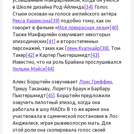
в Школе дизайна Род-Айленда
[34]
. Голос
Стьюи основан на голосе английского актёра
Рекса Харрисона
[39]
подобно тому, как он
говорит в фильме «
Моя прекрасная леди
»
[40]
.
Также Макфарлейн озвучивает некоторых
эпизодических
[41]
и второстепенных
персонажей, таких как
Гленн Куагмайр
[38]
, Том
Такер
[42]
и Картер Пьютершмидт
[43]
.
Известно, что на роль Брайана прослушивался
Уильям Мэйси
[44]
.
Алекс Борштейн озвучивает
Лоис Гриффин
,
Тришу Таканаву, Лоретту Браун и Барбару
Пьютершмидт
[45]
. Борштейн предложили
озвучить пилотный эпизод, когда она
работала в шоу MADtv. В то же время она
участвовала в сценической постановке в Лос-
Анджелесе, играя рыжеволосую мать. Для
этой роли она скопировала голос своей