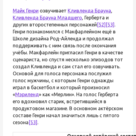
Майк Генри
озвучивает
Кливленда Брауна
,
Кливленда Брауна Младшего
, Герберта и
других второстепенных персонажей
[52]
[53]
.
Генри познакомился с Макфарлейном ещё в
Школе дизайна Род-Айленда и продолжал
поддерживать с ним связь после окончания
учёбы. Макфарлейн пригласил Генри в качестве
сценариста, но спустя несколько эпизодов тот
создал Кливленда и сам стал его озвучивать.
Основой для голоса персонажа послужил
голос мужчины, с которым Генри однажды
играл в баскетбол и который произносил
«
Мэриленд
» как «Мерлин». На голос Герберта
его вдохновил старик, встретившийся в
продуктовом магазине. В основном актёрском
составе Генри начал значиться лишь с пятого
сезона
[53]
.
Основной актёрский соста