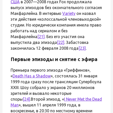
США
в 2007—2008 годах Fox продолжала
выпуск эпизодов без окончательного согласия
Макфарлейна. В интервью
Variety
он назвал
эти действия «колоссальной членовыходкой»
студии. Но юридически компания имела право
работать над сериалом и без
Макфарлейна
[21]
. Без его участия она
выпустила два эпизода
[22]
. Забастовка
закончилась 12 февраля 2008 года
[23]
.
Первые эпизоды и снятие с эфира
Премьера первого эпизода «Гриффинов»,
«
Death Has a Shadow
», состоялась 31 января
1999 года сразу после трансляции Супербоула
XXIII. Шоу собрало у экранов 20 миллионов
зрителей и вызвало некоторые
споры
[24]
.Второй эпизод, «
I Never Met the Dead
Man
», вышел 11 апреля 1999 года, в
воскресенье, в 20:30 по местному времени