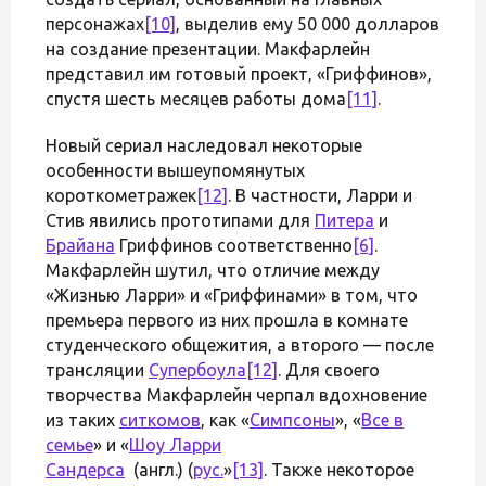
персонажах
[10]
, выделив ему 50 000 долларов
на создание презентации. Макфарлейн
представил им готовый проект, «Гриффинов»,
спустя шесть месяцев работы дома
[11]
.
Новый сериал наследовал некоторые
особенности вышеупомянутых
короткометражек
[12]
. В частности, Ларри и
Стив явились прототипами для
Питера
и
Брайана
Гриффинов соответственно
[6]
.
Макфарлейн шутил, что отличие между
«Жизнью Ларри» и «Гриффинами» в том, что
премьера первого из них прошла в комнате
студенческого общежития, а второго — после
трансляции
Супербоула
[12]
. Для своего
творчества Макфарлейн черпал вдохновение
из таких
ситкомов
, как «
Симпсоны
», «
Все в
семье
» и «
Шоу Ларри
Сандерса
(англ.) (
рус.
»
[13]
. Также некоторое