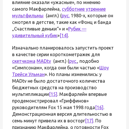
влияние оказали «ужасные», по мнению
самого Макфарлейна,
субботние утренние
мультфильмы
(англ.) (
рус.
1980-х, которые он
смотрел в детстве, такие как «Фонц и банда
„Счастливые деньки“» и «
Рубик —
удивительный кубик
»
[14]
.
Изначально планировалось запустить проект
в качестве серии короткометражек для
скетчкома
MADtv
(англ.) (
рус.
, подобно
«Симпсонам», когда они были частью «
Шоу
Трейси Ульман
». Но планы изменились: у
MADtv не было достаточного количества
бюджетных средств на производство
мультипликации
[15]
. Макфарлейн впервые
продемонстрировал «Гриффинов»
руководителям Fox 15 мая 1998 года
[16]
.
Демонстрационная версия длительностью в
семь минут привела их в восторг
[17]
. По
признанию Макфарлейна, о готовности Fox