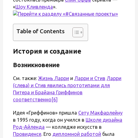
«
Шоу Кливленда
».
Table of Contents
История и создание
Возникновение
См. также:
Жизнь Ларри
и
Ларри и Стив
Ларри
(слева) и Стив явились прототипами для
Питера и Брайана Гриффинов
соответственно
[6]
Идея «Гриффинов» пришла
Сету Макфарлейну
в 1995 году, когда он учился в
Школе дизайна
Род-Айленда
— колледже искусств в
Провиденсе
. Его
дипломной работой
была