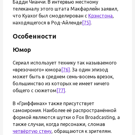
Бадди Чианчи. В интервью местному
телеканалу этого штата Макфарлейн заявил,
что Куахог был смоделирован с
Крэнстона
,
находящегося в Род-Айленде
[75]
.
Особенности
Юмор
Сериал использует технику так называемого
«врезочного» юмора
[76]
. За один эпизод
может быть в среднем семь-восемь врезок,
большинство из которых не имеет ничего
общего с сюжетом
[77]
.
В «Гриффинах» также присутствует
самоирония. Наиболее её распространённой
формой являются шутки о Fox Broadcasting, а
также случаи, когда персонажи, сломав
четвёртую стену
, обращаются к зрителям.