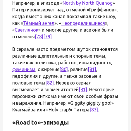
Например, в эпизоде «
North by North Quahog
»
Питер иронизирует над отменой «Гриффинов»,
когда вместо них канал показывал такие шоу,
как «
Тёмный ангел
», «
Неопределившиеся
»,
«
Светлячок
» и многие другие, и все они были
отменены
[78]
[79]
.
В сериале часто предметом шуток становятся
различные щепетильные и спорные темы,
такие как политика, рабство, инвалидность,
феминизм
, ожирение
[80]
, религия
[81]
,
педофилия и другие, а также расовые и
половые темы
[82]
. Нередко сериал
высмеивает и знаменитостей
[81]
. Некоторые
персонажи ситкома имеют свои особые фразы
и выражения. Например, «Giggity giggity goo!»
Куагмайра или «Holy crap!» Питера
[83]
.
«Road to»-эпизоды