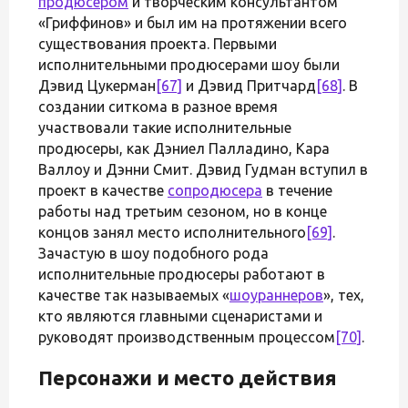
продюсером
и творческим консультантом
«Гриффинов» и был им на протяжении всего
существования проекта. Первыми
исполнительными продюсерами шоу были
Дэвид Цукерман
[67]
и Дэвид Притчард
[68]
. В
создании ситкома в разное время
участвовали такие исполнительные
продюсеры, как Дэниел Палладино, Кара
Валлоу и Дэнни Смит. Дэвид Гудман вступил в
проект в качестве
сопродюсера
в течение
работы над третьим сезоном, но в конце
концов занял место исполнительного
[69]
.
Зачастую в шоу подобного рода
исполнительные продюсеры работают в
качестве так называемых «
шоураннеров
», тех,
кто являются главными сценаристами и
руководят производственным процессом
[70]
.
Персонажи и место действия