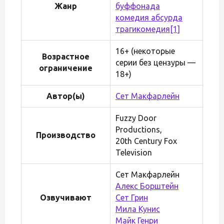
Жанр
буффонада
комедия абсурда
трагикомедия
[1]
16+ (некоторые
Возрастное
серии без цензуры —
ограничение
18+)
Автор(ы)
Сет Макфарлейн
Fuzzy Door
Productions,
Производство
20th Century Fox
Television
Сет Макфарлейн
Алекс Борштейн
Озвучивают
Сет Грин
Мила Кунис
Майк Генри