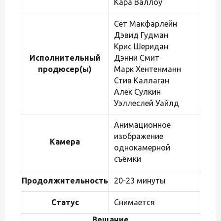
Кара Валлоу
Сет Макфарлейн
Дэвид Гудман
Крис Шеридан
Исполнительный
Дэнни Смит
продюсер(ы)
Марк Хентенманн
Стив Каллаган
Алек Сулкин
Уэллеслей Уайлд
Анимационное
изображение
Камера
однокамерной
съёмки
Продолжительность
20-23 минуты
Статус
Снимается
Вещание