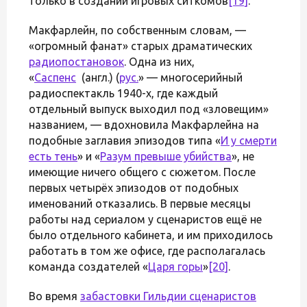
только в создании игровых ситкомов
[19]
.
Макфарлейн, по собственным словам, —
«огромный фанат» старых драматических
радиопостановок
. Одна из них,
«
Саспенс
(англ.) (
рус.
» — многосерийный
радиоспектакль 1940-х, где каждый
отдельный выпуск выходил под «зловещим»
названием, — вдохновила Макфарлейна на
подобные заглавия эпизодов типа «
И у смерти
есть тень
» и «
Разум превыше убийства
», не
имеющие ничего общего с сюжетом. После
первых четырёх эпизодов от подобных
именований отказались. В первые месяцы
работы над сериалом у сценаристов ещё не
было отдельного кабинета, и им приходилось
работать в том же офисе, где располагалась
команда создателей «
Царя горы
»
[20]
.
Во время
забастовки Гильдии сценаристов