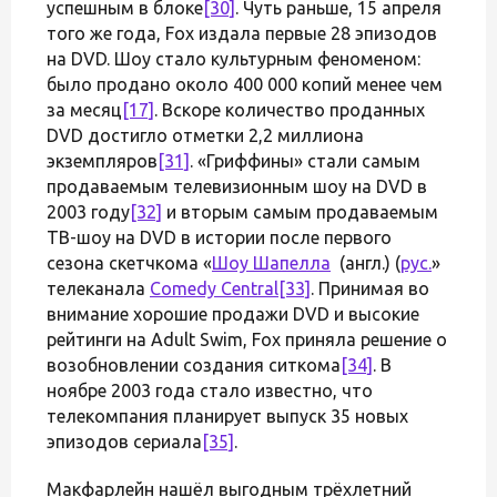
успешным в блоке
[30]
. Чуть раньше, 15 апреля
того же года, Fox издала первые 28 эпизодов
на DVD. Шоу стало культурным феноменом:
было продано около 400 000 копий менее чем
за месяц
[17]
. Вскоре количество проданных
DVD достигло отметки 2,2 миллиона
экземпляров
[31]
. «Гриффины» стали самым
продаваемым телевизионным шоу на DVD в
2003 году
[32]
и вторым самым продаваемым
ТВ-шоу на DVD в истории после первого
сезона скетчкома «
Шоу Шапелла
(англ.) (
рус.
»
телеканала
Comedy Central
[33]
. Принимая во
внимание хорошие продажи DVD и высокие
рейтинги на Adult Swim, Fox приняла решение о
возобновлении создания ситкома
[34]
. В
ноябре 2003 года стало известно, что
телекомпания планирует выпуск 35 новых
эпизодов сериала
[35]
.
Макфарлейн нашёл выгодным трёхлетний