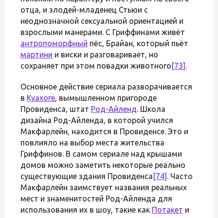
отца, и злодей-младенец Стьюи с
неоднозначной сексуальной ориентацией и
взрослыми манерами. С Гриффинами живёт
антропоморфный
пёс, Брайан, который пьёт
мартини
и виски и разговаривает, но
сохраняет при этом повадки животного
[73]
.
Основное действие сериала разворачивается
в
Куахоге
, вымышленном пригороде
Провиденса, штат
Род-Айленд
. Школа
дизайна Род-Айленда, в которой учился
Макфарлейн, находится в Провиденсе. Это и
повлияло на выбор места жительства
Гриффинов. В самом сериале над крышами
домов можно заметить некоторые реально
существующие здания Провиденса
[74]
. Часто
Макфарлейн заимствует названия реальных
мест и знаменитостей Род-Айленда для
использования их в шоу, такие как
Потакет
и