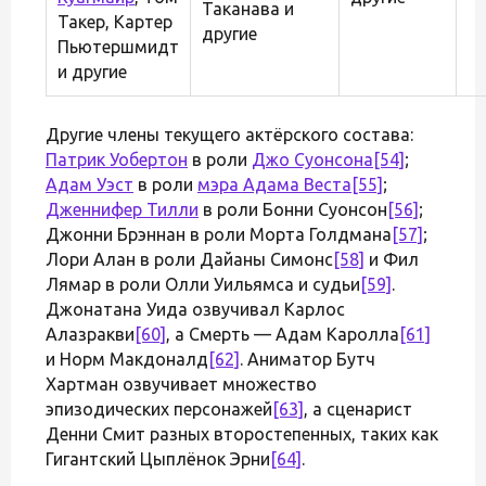
Таканава и
Такер, Картер
другие
Пьютершмидт
и другие
Другие члены текущего актёрского состава:
Патрик Уобертон
в роли
Джо Суонсона
[54]
;
Адам Уэст
в роли
мэра Адама Веста
[55]
;
Дженнифер Тилли
в роли Бонни Суонсон
[56]
;
Джонни Брэннан в роли Морта Голдмана
[57]
;
Лори Алан в роли Дайаны Симонс
[58]
и Фил
Лямар в роли Олли Уильямса и судьи
[59]
.
Джонатана Уида озвучивал Карлос
Алазракви
[60]
, а Смерть — Адам Каролла
[61]
и Норм Макдоналд
[62]
. Аниматор Бутч
Хартман озвучивает множество
эпизодических персонажей
[63]
, а сценарист
Денни Смит разных второстепенных, таких как
Гигантский Цыплёнок Эрни
[64]
.