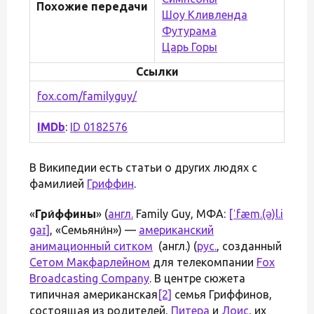
Похожие передачи
Шоу Кливленда
Футурама
Царь Горы
Ссылки
fox.com/familyguy/
IMDb
:
ID 0182576
В Википедии есть статьи о других людях с
фамилией
Гриффин
.
«
Гри́ффины
» (
англ.
Family Guy, МФА:
[ˈfæm.(ə)l.i
gaɪ]
, «Семьяни́н») —
американский
анимационный ситком
(англ.) (
рус.
, созданный
Сетом Макфарлейном
для телекомпании
Fox
Broadcasting Company
. В центре сюжета
типичная американская
[2]
семья Гриффинов,
состоящая из родителей,
Питера
и
Лоис
, их