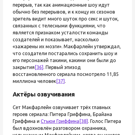
перерыв, так как анимационные шоу идут
обычно без перерывов, и к концу их сезонов
зритель видит много шуток про секс и шуток,
связанных с телесными функциями, что
является признаком усталости команды
создателей и показывает, насколько
«зажарены их мозги». Макфарлейн утверждал,
что создатели постарались сохранить шоу и
его персонажей такими, какими они были до
закрытия
[36]
. Первый эпизод
восстановленного сериала посмотрело 11,85
миллиона человек
[37]
.
Актёры озвучивания
Сет Макфарлейн озвучивает трёх главных
героев сериала: Питера Гриффина, Брайана
Гриффина и
Стьюи Гриффина
[38]
. Голос Питера
был вдохновлён разговором охранника,
услышанным Макфарлейном, когда он учился