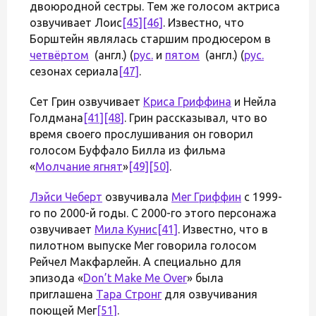
двоюродной сестры. Тем же голосом актриса
озвучивает Лоис
[45]
[46]
. Известно, что
Борштейн являлась старшим продюсером в
четвёртом
(англ.) (
рус.
и
пятом
(англ.) (
рус.
сезонах сериала
[47]
.
Сет Грин озвучивает
Криса Гриффина
и Нейла
Голдмана
[41]
[48]
. Грин рассказывал, что во
время своего прослушивания он говорил
голосом Буффало Билла из фильма
«
Молчание ягнят
»
[49]
[50]
.
Лэйси Чеберт
озвучивала
Мег Гриффин
с 1999-
го по 2000-й годы. С 2000-го этого персонажа
озвучивает
Мила Кунис
[41]
. Известно, что в
пилотном выпуске Мег говорила голосом
Рейчел Макфарлейн. А специально для
эпизода «
Don’t Make Me Over
» была
приглашена
Тара Стронг
для озвучивания
поющей Мег
[51]
.