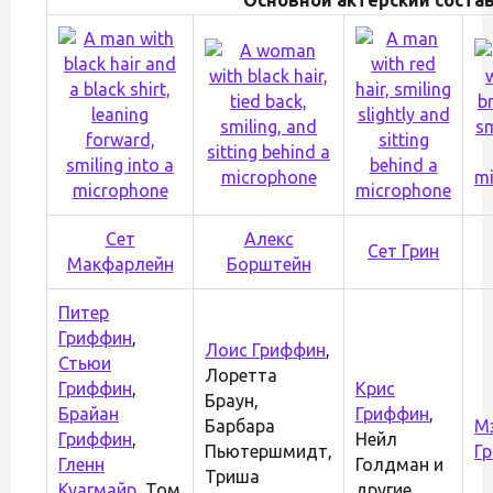
Сет
Алекс
Сет Грин
Макфарлейн
Борштейн
Питер
Гриффин
,
Лоис Гриффин
,
Стьюи
Лоретта
Гриффин
,
Крис
Браун,
Брайан
Гриффин
,
Барбара
М
Гриффин
,
Нейл
Пьютершмидт,
Г
Гленн
Голдман и
Триша
Куагмайр
, Том
другие