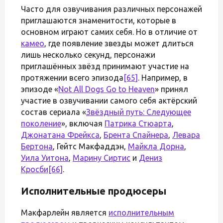
Часто для озвучивания различных персонажей
приглашаются знаменитости, которые в
основном играют самих себя. Но в отличие от
камео
, где появление звезды может длиться
лишь несколько секунд, персонажи
приглашённых звёзд принимают участие на
протяжении всего эпизода
[65]
. Например, в
эпизоде «
Not All Dogs Go to Heaven
» принял
участие в озвучивании самого себя актёрский
состав сериала «
Звёздный путь: Следующее
поколение
», включая
Патрика Стюарта
,
Джонатана Фрейкса
,
Брента Спайнера
,
Левара
Бертона
, Гейтс Макфаддэн,
Майкла Дорна
,
Уила Уитона
,
Марину Сиртис
и
Дениз
Кросби
[66]
.
Исполнительные продюсеры
Макфарлейн является
исполнительным