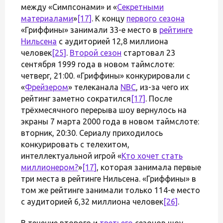
между «Симпсонами» и «
Секретными
материалами
»
[17]
. К концу
первого сезона
«Гриффины» занимали 33-е место в
рейтинге
Нильсена
с аудиторией 12,8 миллиона
человек
[25]
.
Второй сезон
стартовал 23
сентября 1999 года в новом таймслоте:
четверг, 21:00. «Гриффины» конкурировали с
«
Фрейзером
» телеканала
NBC
, из-за чего их
рейтинг заметно сократился
[17]
. После
трёхмесячного перерыва шоу вернулось на
экраны 7 марта 2000 года в новом таймслоте:
вторник, 20:30. Сериалу приходилось
конкурировать с телехитом,
интеллектуальной игрой «
Кто хочет стать
миллионером?
»
[17]
, которая занимала первые
три места в рейтинге Нильсена. «Гриффины» в
том же рейтинге занимали только 114-е место
с аудиторией 6,32 миллиона человек
[26]
.
В течение второго и
третьего
сезонов шоу