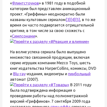
«
Флинтстоунов
» в 1981 году в подобной
категории был представлен анимационный
проект. «Гриффины» неоднократно были
названы культовым сериалом
[3]
[4]
[5]
, в то же
время он часто подвергается отрицательной
критике, в том числе за свою схожесть с
«
Симпсонами
».
На волне успеха сериала было выпущено
множество связанной продукции, включая
серию игрушек компании Mezco Toys, шесть
книг издательства HarperCollins, комиксы, DVD
и
Blu-ray
-издания, видеоигры и
пинбольный
автомат (2007).
В 2011 году
была подтверждена информация о
проведении работы над полнометражной
версией «Гриффинов». 7 сентября 2009 года
состоялась премьера
спин-оффа
сериала —