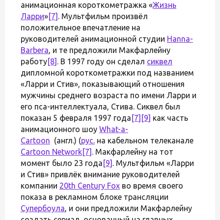
анимационная короткометражка «
Жизнь
Ларри
»
[7]
. Мультфильм произвёл
положительное впечатление на
руководителей анимационной студии
Hanna-
Barbera
, и те предложили Макфарлейну
работу
[8]
. В 1997 году он сделал
сиквел
дипломной короткометражки под названием
«Ларри и Стив», показывающий отношения
мужчины среднего возраста по имени Ларри и
его пса-интеллектуала, Стива. Сиквел был
показан 5 февраля 1997 года
[7]
[9]
как часть
анимационного шоу
What-a-
Cartoon
(англ.) (
рус.
на кабельном телеканале
Cartoon Network
[7]
. Макфарлейну на тот
момент было 23 года
[9]
. Мультфильм «Ларри
и Стив» привлёк внимание руководителей
компании
20th Century Fox
во время своего
показа в рекламном блоке трансляции
Супербоула
, и они предложили Макфарлейну
создать сериал, основанный на главных