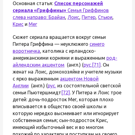
Основная статья:
Список персонажей
сериала «Гриффины»
Семья Гриффинов
слева направо:
Брайан
,
Лоис
,
Питер
,
Стьюи
,
Крис
и
Мег
Сюжет сериала вращается вокруг семьи
Питера Гриффина — неуклюжего
синего
воротничка
, католика с ирландско-
американскими корнями и выраженным
род-
айлендским акцентом
(англ.) (
рус.
[71]
. Он
женат на Лоис, домохозяйке и учителе музыки
с ярко выраженным
акцентом Новой
Англии
(англ.) (
рус.
из состоятельной светской
семьи Пьютершмидт
[72]
. У Питера и Лоис трое
детей: дочь-подросток Мег, которая плохо
вписывается в общество своей школы и
которую нередко высмеивает или игнорирует
собственная семья; сын-подросток Крис,
имеющий избыточный вес и во многом
похожий по характеру и поступкам на своего