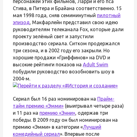
персонажей этих фильмов, Ларри и его пса
Стива, в Питера и Брайана соответственно. 15
мая 1998 года, сняв семиминутный
пилотный
эпизод
, Макфарлейн представил свою идею
руководителям телеканала Fox, которые дали
проекту зелёный свет и запустили
производство сериала. Ситком продержался
три сезона, и в 2002 году его закрыли. Но
хорошие продажи «Гриффинов» на DVD и
высокие рейтинги показов на
Adult Swim
побудили руководство возобновить шоу в
2004-м.
Сериал был 16 раз номинирован на
Прайм-
тайм премию «Эмми»
(выигрывал четыре раза)
и 11 раз на
премию «Энни»
, одержав три
победы. В 2009 году он был номинирован на
премию «Эмми» в категории «
Лучший
комедийный сериал
». Впервые после