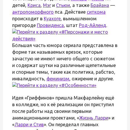
детей,
Криса
,
Мэг
и
Стьюи
, а также
Брайана
—
антропоморфного
пса. Действие
ситкома
происходит в
Куахоге
, вымышленном
пригороде
Провиденса
, штат
Род-Айленд
.
Бо́льшая часть юмора сериала представлена в
форме так называемых врезок, которые
зачастую не имеют ничего общего с сюжетом
и содержат шутки на различные щепетильные
и спорные темы, такие как политика, рабство,
инвалидность,
феминизм
, ожирение и другие.
Идея «Гриффинов» пришла Макфарлейну ещё
в колледже, но к её реализации он приступил
после работы над своими первыми
анимационными проектами, «
Жизнь Ларри
» и
«
Ларри и Стив
». Он переделал главных