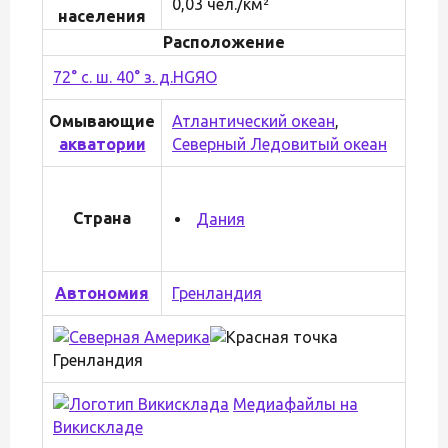
0,03 чел./км²
населения
Расположение
72° с. ш. 40° з. д.
H
G
Я
O
Омывающие
Атлантический океан
,
акватории
Северный Ледовитый океан
Страна
Дания
Автономия
Гренландия
Гренландия
Медиафайлы на
Викискладе