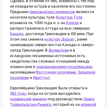
Однако, в отличие от них, эскимосы с тех пор
не покидали остров и населяли его постоянно.
Предками
гренландских эскимосов
являются
носители культуры туле.
Культура Туле
возникла ок. 1000 года н. э. на
Аляске
и
распространилась оттуда на всю северную
Канаду
, достигнув Гренландии в XIII веке. При
этом она сменила
культуру Дорсет
, ранее
занимавшую северо-восток Канады и северо-
запад Гренландии. В
фольклоре
и в
исландских письменных источниках есть
свидетельства сложных отношений между
эскимосами и
скандинавскими поселенцами
,
населявшими
Восточное поселение
,
Западное
поселение
и
Ивиттуут
.
Европейцами Гренландия была открыта в
982 году
, когда на остров высадились
норвежские
викинги
под руководством
Эрика
Торвальдсона Рыжего
, который из-за
кровной