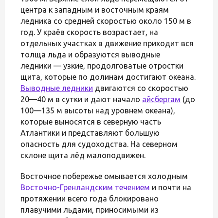
центра к западным и восточным краям
ледника со средней скоростью около 150 м в
год. У краёв скорость возрастает, на
отдельных участках в движение приходит вся
толща льда и образуются выводные
ледники — узкие, продолговатые отростки
щита, которые по долинам достигают океана.
Выводные ледники
двигаются со скоростью
20—40 м в сутки и дают начало
айсбергам
(до
100—135 м высоты над уровнем океана),
которые выносятся в северную часть
Атлантики и представляют большую
опасность для судоходства. На северном
склоне щита лёд малоподвижен.
Восточное побережье омывается холодным
Восточно-Гренландским
течением
и почти на
протяжении всего года блокировано
плавучими льдами, приносимыми из