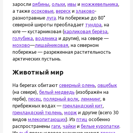
заросли
рябины
,
ольхи
,
ивы
и
можжевельника
,
а также
осоковые
,
вереск
и
злаково
-
разнотравные
луга
. На побережье до 80°
северной широты преобладает
тундра
, на
юге — кустарниковая (
карликовая берёза
,
голубика
,
водяника
и другие), на севере —
мохово
—
лишайниковая
, на северном
побережье — разреженная растительность
арктических пустынь.
Животный мир
На берегах обитают
северный олень
,
овцебык
(на севере),
белый медведь
(изображён на
гербе),
песец
,
полярный волк
,
лемминг
, в
прибрежных водах —
гренландский кит
,
гренландский тюлень
,
морж
и другие (всего 30
видов
млекопитающих
). Из
птиц
особенно
распространены
гаги
,
чайки
и
белые куропатки
.
Из
рыб
промысловое значение имеют
треска
,