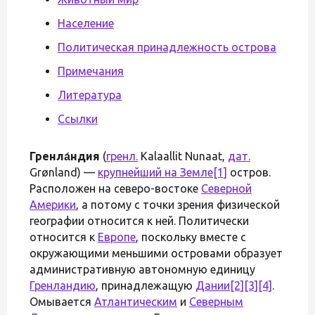
Население
Политическая принадлежность острова
Примечания
Литература
Ссылки
Гренла́ндия
(
гренл.
Kalaallit Nunaat,
дат.
Grønland) —
крупнейший на Земле
[1]
остров.
Расположен на северо-востоке
Северной
Америки
, а потому с точки зрения физической
географии относится к ней. Политически
относится к
Европе
, поскольку вместе с
окружающими меньшими островами образует
административную автономную единицу
Гренландию
, принадлежащую
Дании
[2]
[3]
[4]
.
Омывается
Атлантическим
и
Северным