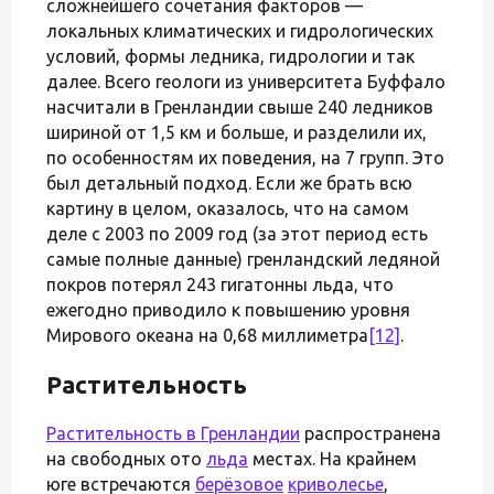
сложнейшего сочетания факторов —
локальных климатических и гидрологических
условий, формы ледника, гидрологии и так
далее. Всего геологи из университета Буффало
насчитали в Гренландии свыше 240 ледников
шириной от 1,5 км и больше, и разделили их,
по особенностям их поведения, на 7 групп. Это
был детальный подход. Если же брать всю
картину в целом, оказалось, что на самом
деле с 2003 по 2009 год (за этот период есть
самые полные данные) гренландский ледяной
покров потерял 243 гигатонны льда, что
ежегодно приводило к повышению уровня
Мирового океана на 0,68 миллиметра
[12]
.
Растительность
Растительность в Гренландии
распространена
на свободных ото
льда
местах. На крайнем
юге встречаются
берёзовое
криволесье
,