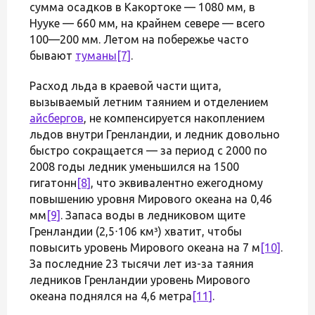
сумма осадков в Какортоке — 1080 мм, в
Нууке — 660 мм, на крайнем севере — всего
100—200 мм. Летом на побережье часто
бывают
туманы
[7]
.
Расход льда в краевой части щита,
вызываемый летним таянием и отделением
айсбергов
, не компенсируется накоплением
льдов внутри Гренландии, и ледник довольно
быстро сокращается — за период с 2000 по
2008 годы ледник уменьшился на 1500
гигатонн
[8]
, что эквивалентно ежегодному
повышению уровня Мирового океана на 0,46
мм
[9]
. Запаса воды в ледниковом щите
Гренландии (2,5⋅106 км³) хватит, чтобы
повысить уровень Мирового океана на 7 м
[10]
.
За последние 23 тысячи лет из-за таяния
ледников Гренландии уровень Мирового
океана поднялся на 4,6 метра
[11]
.