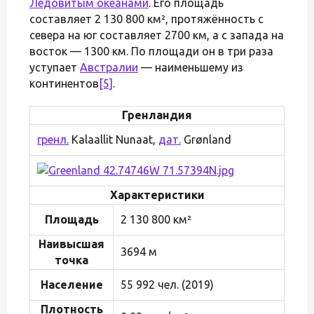
Ледовитым океанами
. Его площадь
составляет 2 130 800 км², протяжённость с
севера на юг составляет 2700 км, а с запада на
восток — 1300 км. По площади он в три раза
уступает
Австралии
— наименьшему из
континентов
[5]
.
Гренландия
гренл.
Kalaallit Nunaat,
дат.
Grønland
Характеристики
Площадь
2 130 800 км²
Наивысшая
3694 м
точка
Население
55 992 чел. (2019)
Плотность