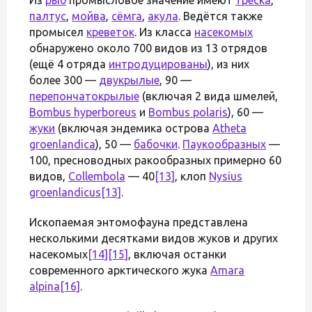
палтус
,
мойва
,
сёмга
,
акула
. Ведётся также
промысел
креветок
. Из класса
насекомых
обнаружено около 700 видов из 13 отрядов
(ещё 4 отряда
интродуцированы
), из них
более 300 —
двукрылые
, 90 —
перепончатокрылые
(включая 2 вида шмелей,
Bombus hyperboreus
и
Bombus polaris
), 60 —
жуки
(включая эндемика острова
Atheta
groenlandica
), 50 —
бабочки
.
Паукообразных
—
100, пресноводных ракообразных примерно 60
видов,
Collembola
— 40
[13]
, клоп
Nysius
groenlandicus
[13]
.
Ископаемая энтомофауна представлена
несколькими десятками видов жуков и других
насекомых
[14]
[15]
, включая останки
современного арктического жука
Amara
alpina
[16]
.