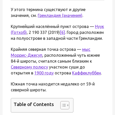
У этого термина существуют и другие
значения, см.
Гренландия (значения)
.
Крупнейший населённый пункт острова —
Нуук
(Готхоб)
, 2 190 337 (2019)
[6]
. Город расположен
на полуострове в западной части Гренландии.
Крайняя северная точка острова —
мыс
Моррис-Джесуп
, расположенный чуть южнее
84-й широты, считался самым близким к
Северному полюсу
участком суши до
открытия в
1900 году
острова
Каффеклуббен
.
Южная точка находится недалеко от 59-й
северной широты.
Table of Contents