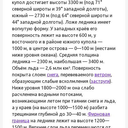
купол достигает высоты 3300 м (под 71°
северной широты и 39° западной долготы),
южный — 2730 м (под 64° северной широты и
44° западной долготы). Ложе ледника имеет
вогнутую форму. У западных краёв его
поверхность лежит на высоте 600 м, у
восточного и в районе южного купола —
1000 м, в центре острова — 0—100 м (местами
ниже уровня океана). Средняя толщина
ледника — 2300 м, наибольшая — 3400 м.
Объём льда — 2,6 млн км³. Поверхность
покрыта слоем
снега
, перевеваемого
ветром
,
образующим слабые всхолмления (
заструги
).
Ниже уровня 1800—2000 м она слабо
расчленена водными потоками,
возникающими летом при таянии снега и льда,
а у краев (на высоте 1000—1500 м) разбита
трещинами глубиной до 30—40 м.
Фирновая
граница
на леднике лежит на высоте 1200—
1500 м. Верхние слои льда перемещаются от