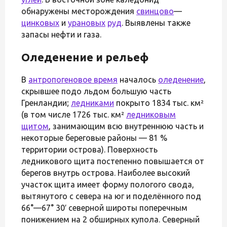
обнаружены месторождения
свинцово
—
цинковых
и
урановых
руд
. Выявлены также
запасы нефти и газа.
Оледенение и рельеф
В
антропогеновое время
началось
оледенение
,
скрывшее подо льдом большую часть
Гренландии;
ледниками
покрыто 1834 тыс. км²
(в том числе 1726 тыс. км²
ледниковым
щитом
, занимающим всю внутреннюю часть и
некоторые береговые районы — 81 %
территории острова). Поверхность
ледникового щита постепенно повышается от
берегов внутрь острова. Наиболее высокий
участок щита имеет форму пологого свода,
вытянутого с севера на юг и поделённого под
66°—67° 30′ северной широты поперечным
понижением на 2 обширных купола. Северный