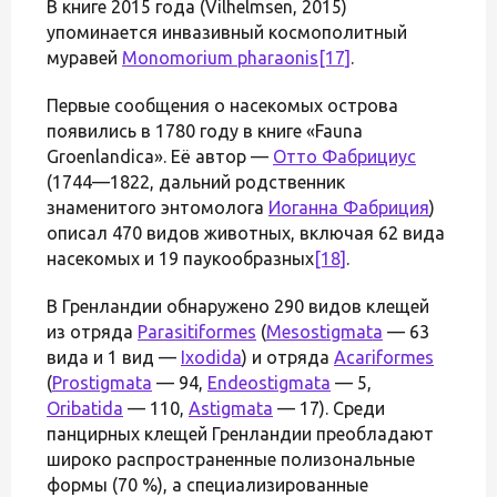
В книге 2015 года (Vilhelmsen, 2015)
упоминается инвазивный космополитный
муравей
Monomorium pharaonis
[17]
.
Первые сообщения о насекомых острова
появились в 1780 году в книге «Fauna
Groenlandica». Её автор —
Отто Фабрициус
(1744—1822, дальний родственник
знаменитого энтомолога
Иоганна Фабриция
)
описал 470 видов животных, включая 62 вида
насекомых и 19 паукообразных
[18]
.
В Гренландии обнаружено 290 видов клещей
из отряда
Parasitiformes
(
Mesostigmata
— 63
вида и 1 вид —
Ixodida
) и отряда
Acariformes
(
Prostigmata
— 94,
Endeostigmata
— 5,
Oribatida
— 110,
Astigmata
— 17). Среди
панцирных клещей Гренландии преобладают
широко распространенные полизональные
формы (70 %), а специализированные