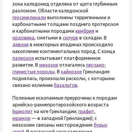
зона каледонид отделена от щита глубинным
разломом. Области каледонской
геосинклинали
выполнены терригенными и
карбонатными толщами позднего протерозоя
и карбонатными породами
кембрия
и
ордовика
, смятыми в
силуре
в складки. В
девоне
в межгорных впадинах происходило
накопление континентальных пород. С конца
палеозоя
испытывает платформенное
развитие. В
мезозое
отлагались
песчано-
глинистые породы
. В
кайнозое
Гренландия
поднялась, произошли расколы, с которыми
связано излияние
базальтов
.
Полезные ископаемые приурочены к породам
архейско-раннепротерозойского возраста
(
криолит
на юге Гренландии;
графит
,
мрамор
— в западной Гренландии); с
мезозоем связаны месторождения
бурых
углей
. В восточной зоне каледонид