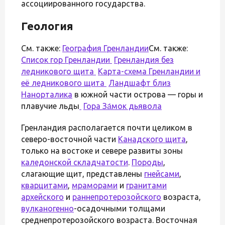
ассоциированного государства.
Геология
См. также:
География Гренландии
См. также:
Список гор Гренландии
Гренландия без
ледникового щита
Карта-схема Гренландии и
её ледникового щита
Ландшафт близ
Нанорталика
в южной части острова — горы и
плавучие льды
Гора
За́мок дьявола
Гренландия располагается почти целиком в
северо-восточной части
Канадского щита
,
только на востоке и севере развиты зоны
каледонской складчатости
.
Породы
,
слагающие щит, представлены
гнейсами
,
кварцитами
,
мраморами
и
гранитами
архейского
и
раннепротерозойского
возраста,
вулканогенно
-осадочными толщами
среднепротерозойского возраста. Восточная