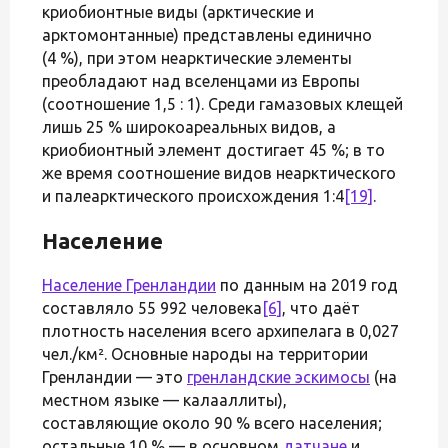
криобионтные виды (арктические и
арктомонтанные) представлены единично
(4 %), при этом неарктические элементы
преобладают над вселенцами из Европы
(соотношение 1,5 : 1). Среди гамазовых клещей
лишь 25 % широкоареальных видов, а
криобионтный элемент достигает 45 %; в то
же время соотношение видов неарктического
и палеарктического происхождения 1:4
[19]
.
Население
Население Гренландии
по данным на 2019 год
составляло 55 992 человека
[6]
, что даёт
плотность населения всего архипелага в 0,027
чел./км². Основные народы на территории
Гренландии — это
гренландские эскимосы
(на
местном языке — калааллиты),
составляющие около 90 % всего населения;
остальные 10 % — в основном
датчане
и