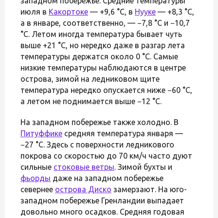
западном побережье. Средние температуры
июля в
Какортоке
— +9,6 °С, в
Нууке
— +8,3 °С,
а в январе, соответственно, — −7,8 °С и −10,7
°С. Летом иногда температура бывает чуть
выше +21 °С, но нередко даже в разгар лета
температуры держатся около 0 °С. Самые
низкие температуры наблюдаются в центре
острова, зимой на ледниковом щите
температура нередко опускается ниже −60 °С,
а летом не поднимается выше −12 °С.
На западном побережье также холодно. В
Питуффике
средняя температура января —
−27 °С. Здесь с поверхности ледникового
покрова со скоростью до 70 км/ч часто дуют
сильные
стоковые ветры
. Зимой бухты и
фьорды
даже на западном побережье
севернее
острова Диско
замерзают. На юго-
западном побережье Гренландии выпадает
довольно много осадков. Средняя годовая