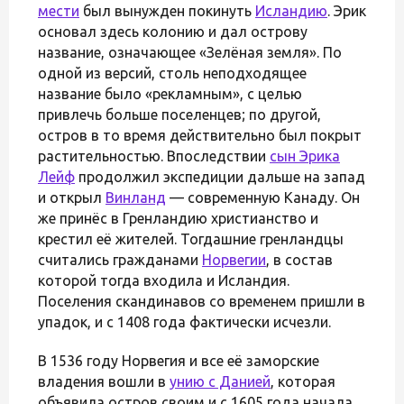
мести
был вынужден покинуть
Исландию
. Эрик
основал здесь колонию и дал острову
название, означающее «Зелёная земля». По
одной из версий, столь неподходящее
название было «рекламным», с целью
привлечь больше поселенцев; по другой,
остров в то время действительно был покрыт
растительностью. Впоследствии
сын Эрика
Лейф
продолжил экспедиции дальше на запад
и открыл
Винланд
— современную Канаду. Он
же принёс в Гренландию христианство и
крестил её жителей. Тогдашние гренландцы
считались гражданами
Норвегии
, в состав
которой тогда входила и Исландия.
Поселения скандинавов со временем пришли в
упадок, и с 1408 года фактически исчезли.
В 1536 году Норвегия и все её заморские
владения вошли в
унию с Данией
, которая
объявила остров своим и с 1605 года начала