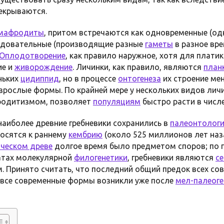
екрываются.
рмафродиты
, притом встречаются как одновременные (о
следовательные (производящие разные
гаметы
в разное вре
Оплодотворение
, как правило наружное, хотя для плати
ие и
живорождение
. Личинки, как правило, являются
план
ньких
цидиппид
, но в процессе
онтогенеза
их строение мен
зрослые формы. По крайней мере у нескольких видов лич
фродитизмом, позволяет
популяциям
быстро расти в числе
наиболее древние гребневики сохранились в
палеонтологи
осятся к раннему
кембрию
(около 525 миллионов лет наз
ческом древе
долгое время было предметом споров; по
атах молекулярной
филогенетики
, гребневики являются
с
 Принято считать, что последний общий предок всех со
 все современные формы возникли уже после
мел-палеог