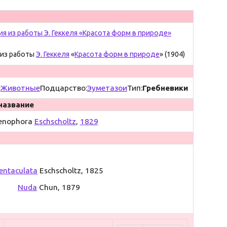
 из работы
Э. Геккеля
«
Красота форм в природе
» (1904)
:
Животные
Подцарство:
Эуметазои
Тип:
Гребневики
название
enophora
Eschscholtz
,
1829
entaculata
Eschscholtz, 1825
Nuda
Chun, 1879