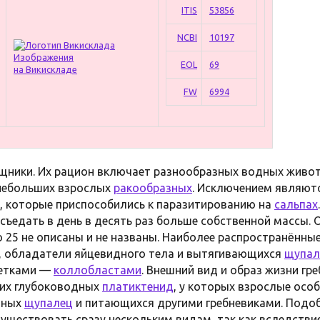
ITIS
53856
NCBI
10197
Изображения
EOL
69
на Викискладе
FW
6994
ищники. Их рацион включает разнообразных водных живо
небольших взрослых
ракообразных
. Исключением являю
, которые приспособились к паразитированию на
сальпах
 съедать в день в десять раз больше собственной массы.
 25 не описаны и не названы. Наиболее распространённы
, обладатели яйцевидного тела и вытягивающихся
щупал
летками —
коллобластами
. Внешний вид и образ жизни гр
ких глубоководных
платиктенид
, у которых взрослые особ
нных
щупалец
и питающихся другими гребневиками. Под
уществовать сразу нескольким видам, так как вследстви