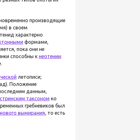
дновременно производящие
мя) в своем
ктенид характерно
ктонными
формами,
яется, пока они не
инки способны к
неотении
.
.
ческой
летописи;
ад). Положение
 последним данным,
естринским таксоном
ко
временных гребневиков был
енового вымирания
, то есть