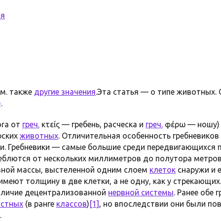
ия
см. также
другие значения
.Эта статья — о типе животных.
)
.
ra от
греч.
κτείς — гребень, расческа и
греч.
φέρω — ношу)
ских
животных
. Отличительная особенность гребневиков
и. Гребневики — самые большие среди передвигающихся 
еблются от нескольких миллиметров до полутора метров.
зной массы, выстеленной одним слоем
клеток
снаружи и 
имеют толщину в две клетки, а не одну, как у стрекающих
аличие децентрализованной
нервной системы
. Ранее обе 
стных
(в ранге
классов
)
[1]
, но впоследствии они были по
.