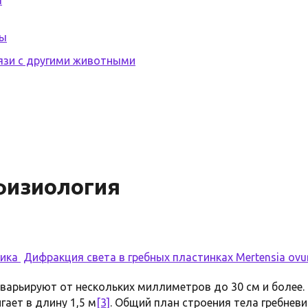
мы
язи с другими животными
физиология
вика
Дифракция света в гребных пластинках
Mertensia ov
 варьируют от нескольких миллиметров до 30 см и более.
гает в длину 1,5 м
[3]
. Общий план строения тела гребнев