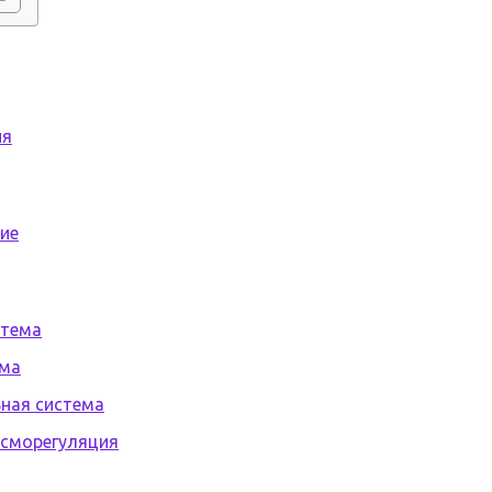
ия
ние
стема
ема
ьная система
 осморегуляция