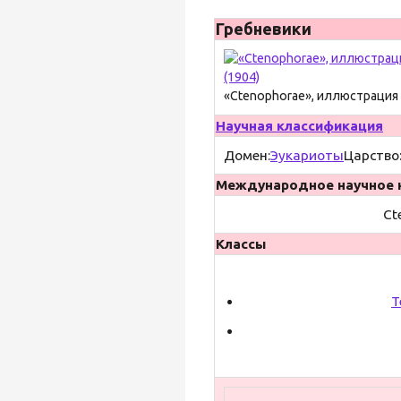
Гребневики
«Ctenophorae», иллюстрация
Научная классификация
Домен:
Эукариоты
Царство
Международное научное 
Ct
Классы
T