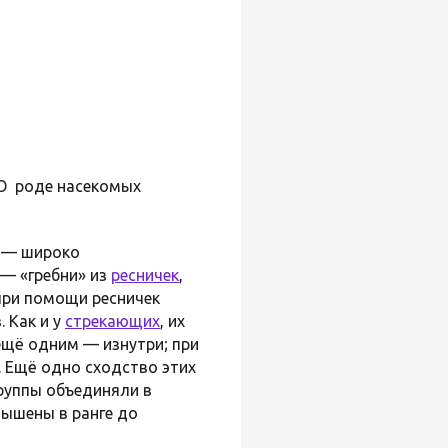
 О роде насекомых
 — широко
 — «гребни» из
ресничек
,
при помощи ресничек
 Как и у
стрекающих
, их
ещё одним — изнутри; при
. Ещё одно сходство этих
группы объединяли в
вышены в ранге до