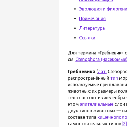
Эволюция и филоген
Примечания
Литература
Ссылки
Для термина «Гребневик» 
см.
Ctenophora (насекомые
Гребневики́
(
лат.
Ctenopho
распространённый
тип
мор
используемые при плавани
животных: их размеры кол
тела состоят из желеобра
этом
эпителиальные
слои 
двух типов животных — н
составе типа
кишечнополо
самостоятельных типов
[2]