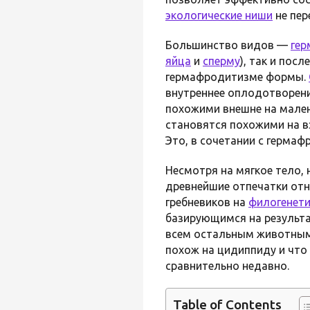
экологические ниши
не пер
Большинство видов —
ге
яйца
и
сперму
), так и по
гермафродитизме формы.
внутреннее оплодотворен
похожими внешне на мале
становятся похожими на в
Это, в сочетании с герма
Несмотря на мягкое тело, 
древнейшие отпечатки отн
гребневиков на
филогенети
базирующимся на результ
всем остальным животным.
похож на цидиппиду и что
сравнительно недавно.
Table of Contents