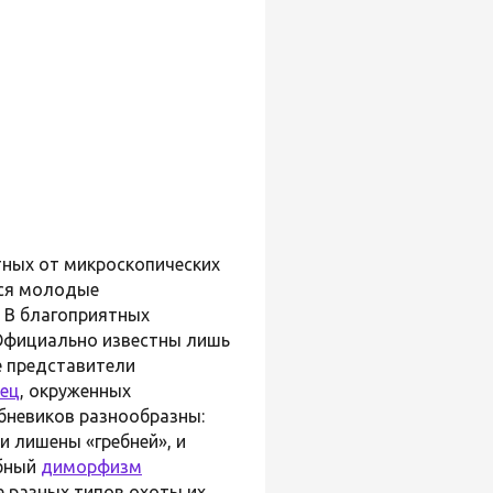
тных от микроскопических
тся молодые
. В благоприятных
 Официально известны лишь
е представители
ец
, окруженных
ебневиков разнообразны:
и лишены «гребней», и
обный
диморфизм
е разных типов охоты их