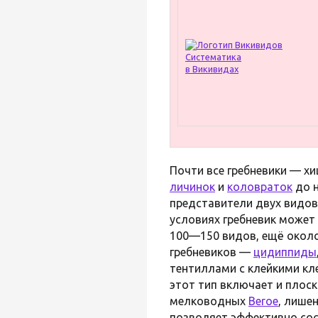
Систематика
в Викивидах
Почти все гребневики — х
личинок
и
коловраток
до 
представители двух видов
условиях гребневик может
100—150 видов, ещё около
гребневиков —
цидиппиды
тентиллами с клейкими к
этот тип включает и плос
мелководных
Beroe
, лише
позволяет эффективно сос