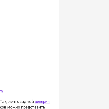
um
 Так, лентовидный
венерин
иков можно представить