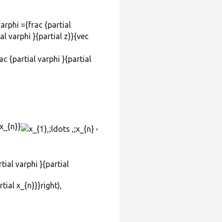
phi ={frac {partial
al varphi }{partial z}}{vec
x_{n}}
,
tial varphi }{partial