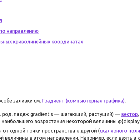
л
 по направлению
льных криволинейных координатах
особе заливки см.
Градиент (компьютерная графика)
.
, род. падеж gradientis — шагающий, растущий) —
вектор
аибольшего возрастания некоторой величины φ{displayst
 от одной точки пространства к другой (
скалярного пол
й величины в этом направлении. Например, если взять в ка