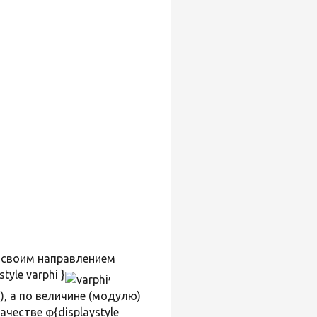
, своим направлением
yle varphi }
,
я
), а по величине (модулю)
честве φ{displaystyle