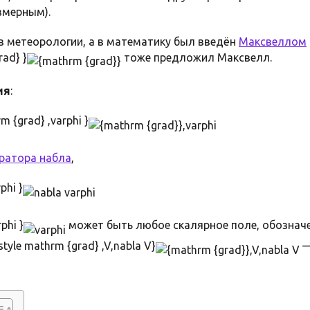
змерным).
в метеорологии, а в математику был введён
Максвеллом
rad} }
тоже предложил Максвелл.
ия
:
m {grad} ,varphi }
ратора набла
,
phi }
phi }
может быть любое скалярное поле, обознач
tyle mathrm {grad} ,V,nabla V}
—