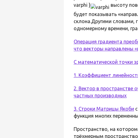
varphi }
высоту пове
будет показывать «направ
склона.Другими словами, 
одномерному времени, гра
Операция градиента преобра
что векторы направлены «в
С математической точки зр
1. Коэффициент линейност
2. Вектор в пространстве
частных производных
3. Строки
Матрицы Якоби
с
функция многих переменн
Пространство, на котором
трёхмерным пространством