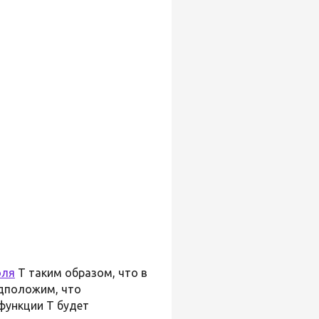
оля
T таким образом, что в
редположим, что
 функции T будет