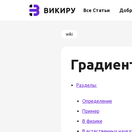
Все Статьи
Добр
wiki
Градиен
Разделы:
Определение
Пример
В физике
В естественных наука