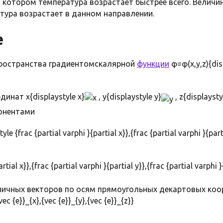
в котором температура возрастает быстрее всего. Величи
тура возрастает в данном направлении.
е
пространства градиентомскалярной
функции
φ=φ(x,y,z){dis
инат x{displaystyle x}
, y{displaystyle y}
, z{displaysty
понентами
e {frac {partial varphi }{partial x}},{frac {partial varphi }{parti
ничных векторов по осям прямоугольных декартовых ко
 {e}}_{x},{vec {e}}_{y},{vec {e}}_{z}}