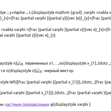
y+∂φ∂ze→z.{displaystyle mathrm {grad} ,varphi =nabla var
}}_{x}+{frac {partial varphi }{partial y}}{vec {e}}_{y}+{frac {parti
ystyle n}
переменных x1,…,xn{displaystyle x_{1},;ldots ,;
я n{displaystyle n}
-мерный вектор
le left({frac {partial varphi }{partial x_{1}}},;ldots ,;{frac {par
вны
частным производным
φ{displaystyle varphi }