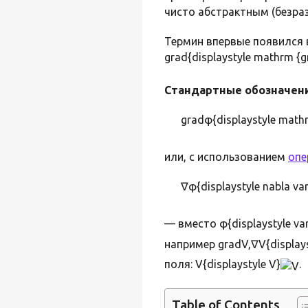
чисто абстрактным (безра
Термин впервые появился 
grad{displaystyle mathrm {g
Стандартные обозначен
gradφ{displaystyle mathr
или, с использованием
опе
∇φ{displaystyle nabla var
— вместо φ{displaystyle var
например gradV,∇V{displays
поля: V{displaystyle V}
.
Table of Contents