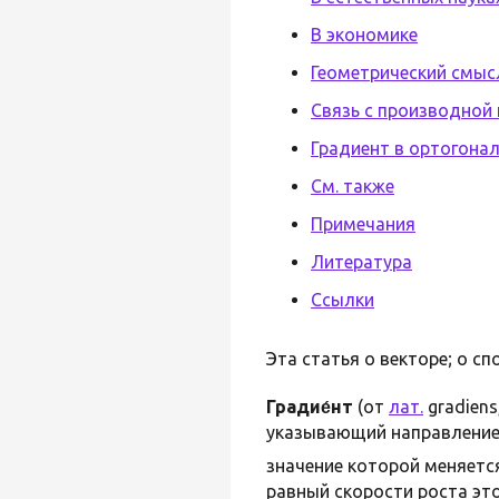
В экономике
Геометрический смыс
Связь с производной
Градиент в ортогона
См. также
Примечания
Литература
Ссылки
Эта статья о векторе; о сп
Градие́нт
(от
лат.
gradiens
указывающий направление н
значение которой меняется
равный скорости роста это