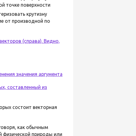
ой точке поверхности
теризовать крутизну
ие от производной по
векторов (справа). Видно,
енения значения аргумента
ых, составленный из
орых состоит векторная
говоря, как обычным
й физической природы или