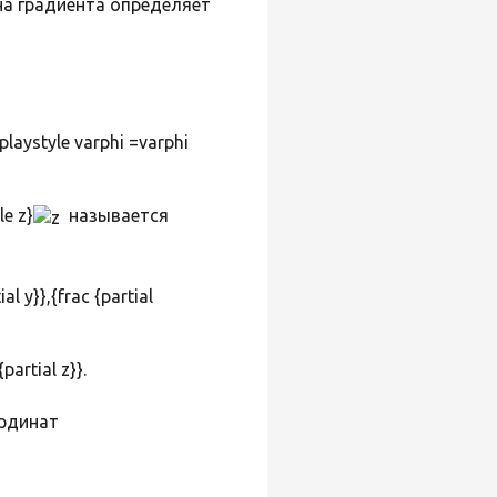
на градиента определяет
playstyle varphi =varphi
le z}
называется
al y}},{frac {partial
ординат