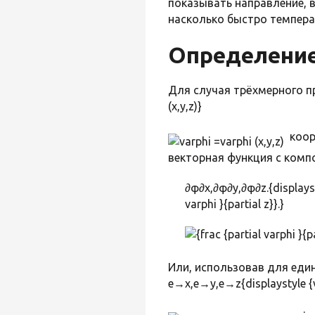
показывать направление, 
насколько быстро темпера
Определени
Для случая трёхмерного 
(x,y,z)}
коорд
векторная функция с ком
∂φ∂x,∂φ∂y,∂φ∂z.{displaystyl
varphi }{partial z}}.}
Или, использовав для еди
e→x,e→y,e→z{displaystyle {vec
: