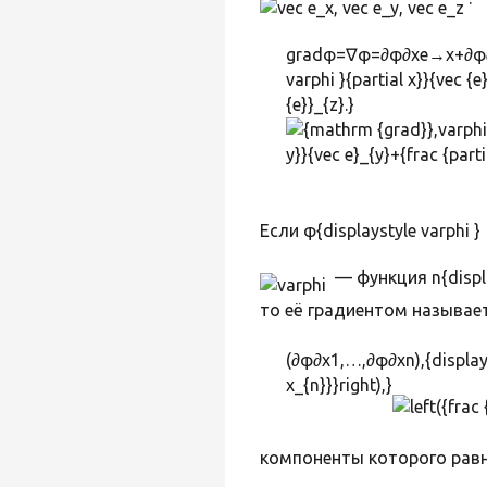
gradφ=∇φ=∂φ∂xe→x+∂φ∂ye→
varphi }{partial x}}{vec {e
{e}}_{z}.}
Если φ{displaystyle varphi }
— функция n{displa
то её градиентом называетс
(∂φ∂x1,…,∂φ∂xn),{displaysty
x_{n}}}right),}
компоненты которого ра