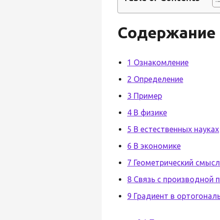
Содержание
1 Ознакомление
2 Определение
3 Пример
4 В физике
5 В естественных науках
6 В экономике
7 Геометрический смысл
8 Связь с производной 
9 Градиент в ортогона