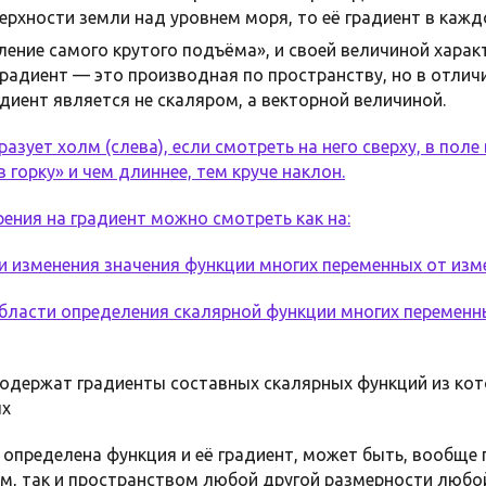
рхности земли над уровнем моря, то её градиент в кажд
ление самого крутого подъёма», и своей величиной харак
градиент — это производная по пространству, но в отлич
диент является не скаляром, а векторной величиной.
зует холм (слева), если смотреть на него сверху, в поле 
 горку» и чем длиннее, тем круче наклон.
ения на градиент можно смотреть как на:
и изменения значения функции многих переменных от изм
 области определения скалярной функции многих переменн
одержат градиенты составных скалярных функций из кот
ых
 определена функция и её градиент, может быть, вообще 
, так и пространством любой другой размерности любо