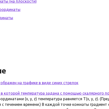
аты (на плоскости)
координаты
рдинаты
ие
ображен на графике в виде синих стрелок
, в которой температура задана с помощью
скалярного п
рдинатами (x, y, z) температура равняется T(x, y, z). (П
 с течением времени.) В каждой точке комнаты градиент