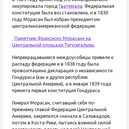
оккупировала город
Гватемала
. Федеральная
конституция была восстановлена, и в 1830
году Морасан был избран президентом
центральноамериканской федерации.
Памятник Франсиско Морасану на
Центральной площади
Тегусигальпы
.
Непрекращавшиеся междоусобицы привели к
распаду федерации и в 1838 году была
провозглашена декларация о независимости
Гондураса (как и других республик
Центральной Америки), а в январе 1839 года
принята первая конституция Гондураса.
Генерал Морасан, считавший себя по-
прежнему главой Федерации Центральной
Америки, закрепился сначала в Сальвадоре,
потом в Коста-Рике, пытаясь военной силой