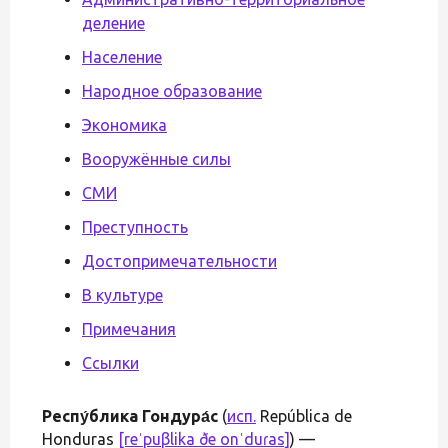
деление
Население
Народное образование
Экономика
Вооружённые силы
СМИ
Преступность
Достопримечательности
В культуре
Примечания
Ссылки
Респу́блика Гондура́с
(
исп.
República de
Honduras
[reˈpuβlika ðe onˈduɾas]
) —