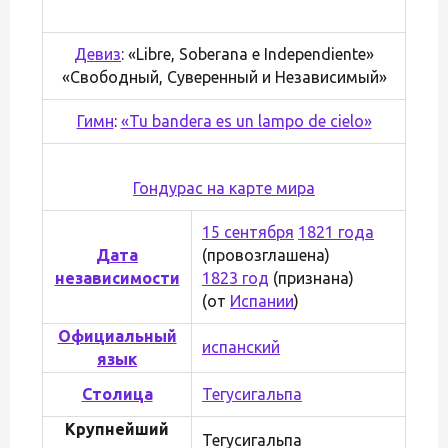
Девиз
: «Libre, Soberana e Independiente»
«Свободный, Суверенный и Независимый»
Гимн
:
«Tu bandera es un lampo de cielo»
Гондурас на карте мира
15 сентября
1821 года
Дата
(провозглашена)
независимости
1823 год
(признана)
(от
Испании
)
Официальный
испанский
язык
Столица
Тегусигальпа
Крупнейший
Тегусигальпа