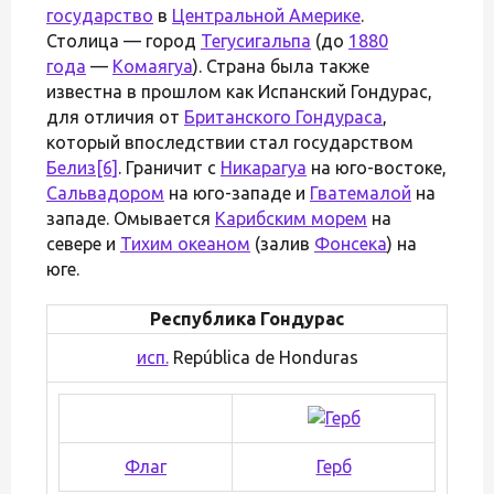
государство
в
Центральной Америке
.
Столица — город
Тегусигальпа
(до
1880
года
—
Комаягуа
). Страна была также
известна в прошлом как Испанский Гондурас,
для отличия от
Британского Гондураса
,
который впоследствии стал государством
Белиз
[6]
. Граничит с
Никарагуа
на юго-востоке,
Сальвадором
на юго-западе и
Гватемалой
на
западе. Омывается
Карибским морем
на
севере и
Тихим океаном
(залив
Фонсека
) на
юге.
Республика Гондурас
исп.
República de Honduras
Флаг
Герб