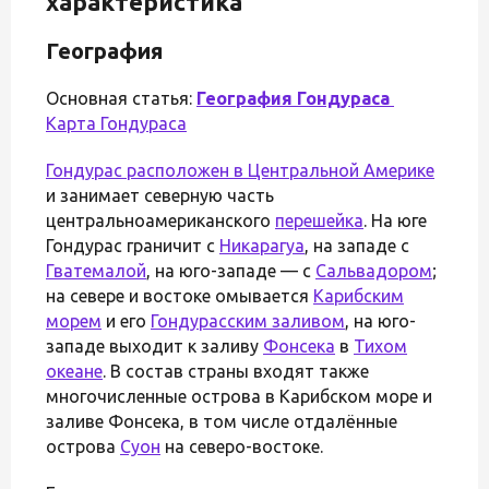
характеристика
География
Основная статья:
География Гондураса
Карта Гондураса
Гондурас расположен в
Центральной Америке
и занимает северную часть
центральноамериканского
перешейка
. На юге
Гондурас граничит с
Никарагуа
, на западе с
Гватемалой
, на юго-западе — с
Сальвадором
;
на севере и востоке омывается
Карибским
морем
и его
Гондурасским заливом
, на юго-
западе выходит к заливу
Фонсека
в
Тихом
океане
. В состав страны входят также
многочисленные острова в Карибском море и
заливе Фонсека, в том числе отдалённые
острова
Суон
на северо-востоке.