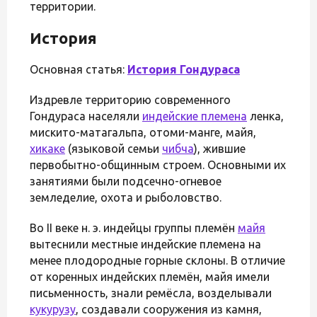
территории.
История
Основная статья:
История Гондураса
Издревле территорию современного
Гондураса населяли
индейские племена
ленка,
мискито-матагальпа, отоми-манге, майя,
хикаке
(языковой семьи
чибча
), жившие
первобытно-общинным строем. Основными их
занятиями были подсечно-огневое
земледелие, охота и рыболовство.
Во II веке н. э. индейцы группы племён
майя
вытеснили местные индейские племена на
менее плодородные горные склоны. В отличие
от коренных индейских племён, майя имели
письменность, знали ремёсла, возделывали
кукурузу
, создавали сооружения из камня,