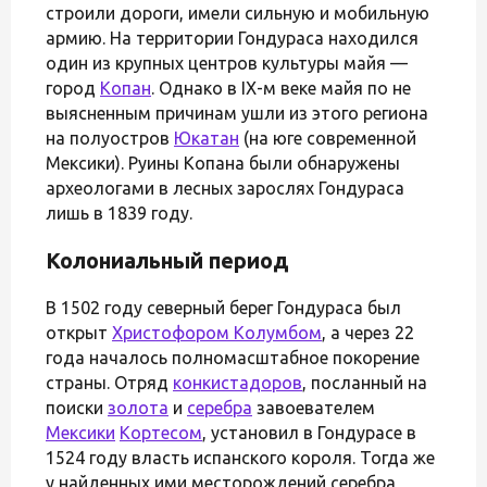
строили дороги, имели сильную и мобильную
армию. На территории Гондураса находился
один из крупных центров культуры майя —
город
Копан
. Однако в IX-м веке майя по не
выясненным причинам ушли из этого региона
на полуостров
Юкатан
(на юге современной
Мексики). Руины Копана были обнаружены
археологами в лесных зарослях Гондураса
лишь в 1839 году.
Колониальный период
В 1502 году северный берег Гондураса был
открыт
Христофором Колумбом
, а через 22
года началось полномасштабное покорение
страны. Отряд
конкистадоров
, посланный на
поиски
золота
и
серебра
завоевателем
Мексики
Кортесом
, установил в Гондурасе в
1524 году власть испанского короля. Тогда же
у найденных ими месторождений серебра