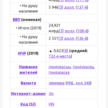
• На душу
5 946
[3]
долл.
(
137-й
)
населения
ВВП
(номинал)
24,921
• Итого (2019)
млрд
[3]
долл.
(
108-й
)
• На душу
2 551
[3]
долл.
(
136-й
)
населения
▲ 0,623
[4]
(
средний
;
ИЧР
(2019)
132-е место
)
Названия
гондурасцы
,
гондурасец
,
жителей
гондураска
Валюта
лемпира
(
HNL, код 340
)
Интернет-домен
.hn
Код ISO
HN