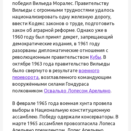
победил Вильеда Моралес. Правительству
Вильеды с огромными трудностями удалось
национализировать одну железную дорогу,
ввести Кодекс законов о труде, подготовить
закон об аграрной реформе. Однако уже в
1960 году был принят декрет, запрещающий
демократические издания, в 1961 году
разорваны дипломатические отношения с
революционным правительством
Кубы
. В
октябре 1963 года правительство Вильеды
было свергнуто в результате
военного
переворота
, возглавленного командующим
вооружёнными силами Гондураса
полковником
Освальдо Лопесом Арельяно
.
В феврале 1965 года военная хунта провела
выборы в Национальную конституционную
ассамблею. Победу одержали консерваторы. В
марте 1965 ассамблея провозгласила Лопеса
Арельяно президентом. Лопес Арельяно