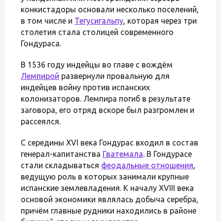
конкистадоры основали несколько поселений,
в том числе и
Тегусигальпу
, которая через три
столетия стала столицей современного
Гондураса.
В 1536 году индейцы во главе с вождём
Лемпирой
развернули провальную для
индейцев войну против испанских
колонизаторов. Лемпира погиб в результате
заговора, его отряд вскоре был разгромлен и
рассеялся.
С середины XVI века Гондурас входил в состав
генерал-капитанства
Гватемала
. В Гондурасе
стали складываться
феодальные отношения
,
ведущую роль в которых занимали крупные
испанские землевладения. К началу XVIII века
основой экономики являлась добыча серебра,
причём главные рудники находились в районе