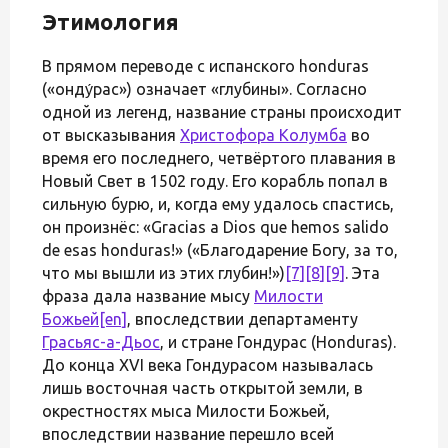
Этимология
В прямом переводе с испанского honduras
(«онду́рас») означает «глубины». Согласно
одной из легенд, название страны происходит
от высказывания
Христофора Колумба
во
время его последнего, четвёртого плавания в
Новый Свет в 1502 году. Его корабль попал в
сильную бурю, и, когда ему удалось спастись,
он произнёс: «Gracias a Dios que hemos salido
de esas honduras!» («Благодарение Богу, за то,
что мы вышли из этих глубин!»)
[7]
[8]
[9]
. Эта
фраза дала название мысу
Милости
Божьей
[en]
, впоследствии департаменту
Грасьяс-а-Дьос
, и стране Гондурас (Honduras).
До конца XVI века Гондурасом называлась
лишь восточная часть открытой земли, в
окрестностях мыса Милости Божьей,
впоследствии название перешло всей