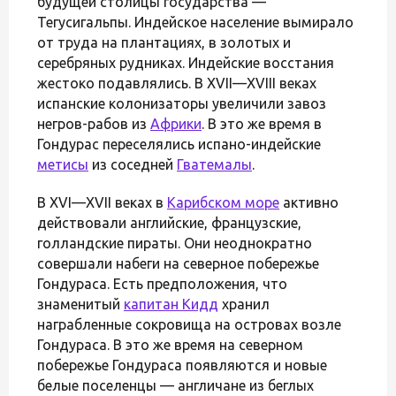
будущей столицы государства —
Тегусигальпы. Индейское население вымирало
от труда на плантациях, в золотых и
серебряных рудниках. Индейские восстания
жестоко подавлялись. В XVII—XVIII веках
испанские колонизаторы увеличили завоз
негров-рабов из
Африки
. В это же время в
Гондурас переселялись испано-индейские
метисы
из соседней
Гватемалы
.
В XVI—XVII веках в
Карибском море
активно
действовали английские, французские,
голландские пираты. Они неоднократно
совершали набеги на северное побережье
Гондураса. Есть предположения, что
знаменитый
капитан Кидд
хранил
награбленные сокровища на островах возле
Гондураса. В это же время на северном
побережье Гондураса появляются и новые
белые поселенцы — англичане из беглых