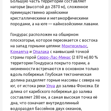
Большую часть территории составляет
нагорье (высотой до 2870 м), сложенное
преимущественно архейскими
кристаллическими и метаморфическими
породами, а на юге — кайнозойскими лавами.
Гондурас расположен на обширном
плоскогорье, которое пересекается с востока
на запад горными цепями:
Монтесильос
,
Комаягуа
и
Опалака
с наивысшей точкой
страны горой
Серро-Лас-Минас
(2 870 м).80 %
территории Гондураса покрыто горами, а
низменности встречаются в основном только
вдоль побережья. Глубокая тектоническая
долина разделяет горные массивы с севера на
юг, от истока реки
Улуа
до залива Фонсека. Её
длина от карибского побережья до залива
составляет 280 км, а самая высокая точка её
дна, что означает внутридолинный
водораздел бассейнов двух океанов,