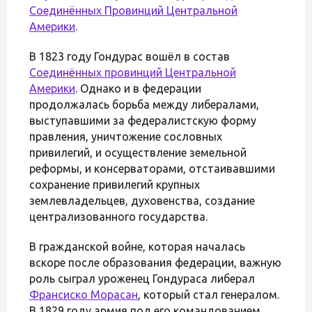
Соединённых Провинций Центральной
Америки
.
В 1823 году Гондурас вошёл в состав
Соединённых провинций Центральной
Америки
. Однако и в федерации
продолжалась борьба между либералами,
выступавшими за федералистскую форму
правления, уничтожение сословных
привилегий, и осуществление земельной
реформы, и консерваторами, отстаивавшими
сохранение привилегий крупных
землевладельцев, духовенства, создание
централизованного государства.
В гражданской войне, которая началась
вскоре после образования федерации, важную
роль сыграл уроженец Гондураса либерал
Франсиско Морасан
, который стал генералом.
В 1829 году армия под его командованием