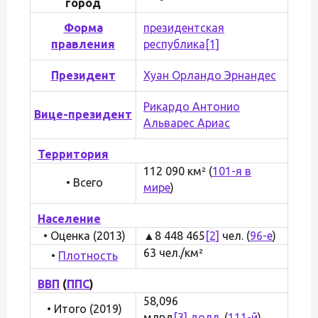
город
Форма
президентская
правления
республика
[1]
Президент
Хуан Орландо Эрнандес
Рикардо Антонио
Вице-президент
Альварес Ариас
Территория
112 090 км² (
101-я в
• Всего
мире
)
Население
• Оценка (2013)
▲8 448 465
[2]
чел. (
96-е
)
63 чел./км²
•
Плотность
ВВП
(
ППС
)
58,096
• Итого (2019)
млрд
[3]
долл.
(
111-й
)