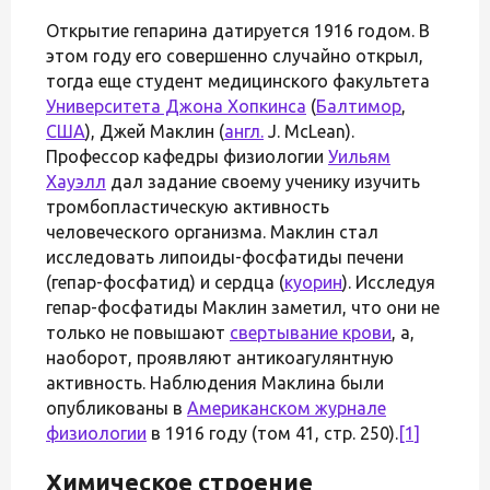
Открытие гепарина датируется 1916 годом. В
этом году его совершенно случайно открыл,
тогда еще студент медицинского факультета
Университета Джона Хопкинса
(
Балтимор
,
США
), Джей Маклин (
англ.
J. McLean).
Профессор кафедры физиологии
Уильям
Хауэлл
дал задание своему ученику изучить
тромбопластическую активность
человеческого организма. Маклин стал
исследовать липоиды-фосфатиды печени
(гепар-фосфатид) и сердца (
куорин
). Исследуя
гепар-фосфатиды Маклин заметил, что они не
только не повышают
свертывание крови
, а,
наоборот, проявляют антикоагулянтную
активность. Наблюдения Маклина были
опубликованы в
Американском журнале
физиологии
в 1916 году (том 41, стр. 250).
[1]
Химическое строение