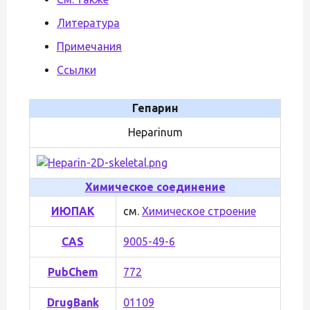
Литература
Примечания
Ссылки
Гепарин
Heparinum
Химическое соединение
ИЮПАК
см.
Химическое строение
CAS
9005-49-6
PubChem
772
DrugBank
01109