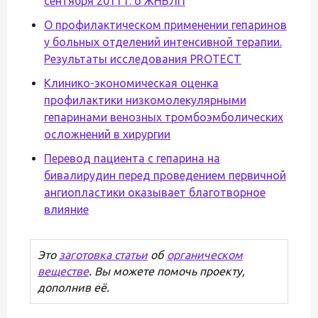
сентября 2011 г. о ЖНВЛП
О профилактическом применении гепаринов
у больных отделений интенсивной терапии.
Результаты исследования PROTECT
Клинико-экономическая оценка
профилактики низкомолекулярными
гепаринами венозных тромбоэмболических
осложнений в хирургии
Перевод пациента с гепарина на
бивалирудин перед проведением первичной
ангиопластики оказывает благотворное
влияние
Это
заготовка статьи
об
органическом
веществе
. Вы можете помочь проекту,
дополнив её.