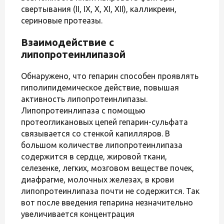
свертывания (II, IX, X, XI, XII), калликреин,
сериновые протеазы.
Взаимодействие с
липопротеинлипазой
Обнаружено, что гепарин способен проявлять
гиполипидемическое действие, повышая
активность липопротеинлипазы.
Липопротеинлипаза с помощью
протеогликановых цепей гепарин-сульфата
связывается со стенкой капилляров. В
большом количестве липопротеинлипаза
содержится в сердце, жировой ткани,
селезенке, легких, мозговом веществе почек,
диафрагме, молочных железах, в крови
липопротеинлипаза почти не содержится. Так
вот после введения гепарина незначительно
увеличивается концентрация