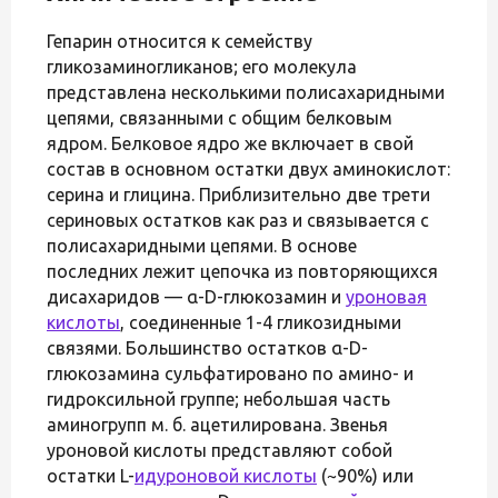
Гепарин относится к семейству
гликозаминогликанов; его молекула
представлена несколькими полисахаридными
цепями, связанными с общим белковым
ядром. Белковое ядро же включает в свой
состав в основном остатки двух аминокислот:
серина и глицина. Приблизительно две трети
сериновых остатков как раз и связывается с
полисахаридными цепями. В основе
последних лежит цепочка из повторяющихся
дисахаридов — α-D-глюкозамин и
уроновая
кислоты
, соединенные 1-4 гликозидными
связями. Большинство остатков α-D-
глюкозамина сульфатировано по амино- и
гидроксильной группе; небольшая часть
аминогрупп м. б. ацетилирована. Звенья
уроновой кислоты представляют собой
остатки L-
идуроновой кислоты
(~90%) или