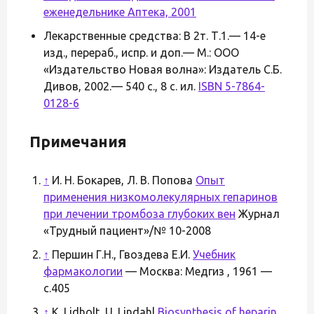
еженедельнике Аптека, 2001
Лекарственные средства: В 2т. Т.1.— 14-е
изд., перераб., испр. и доп.— М.: ООО
«Издательство Новая волна»: Издатель С.Б.
Дивов, 2002.— 540 с., 8 с. ил.
ISBN 5-7864-
0128-6
Примечания
↑
И. Н. Бокарев, Л. В. Попова
Опыт
применения низкомолекулярных гепаринов
при лечении тромбоза глубоких вен
Журнал
«Трудный пациент»/№ 10-2008
↑
Першин Г.Н., Гвоздева Е.И.
Учебник
фармакологии
— Москва: Медгиз , 1961 —
с.405
↑
K. Lidholt, U. Lindahl
Biosynthesis of heparin