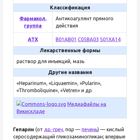
Классификация
Фармакол.
Антикоагулянт прямого
группа
действия
АТХ
B01AB01
C05BA03
S01XA14
Лекарственные формы
раствор для инъекций, мазь
Другие названия
«Heparinum», «Liquaemin», «Pularin»,
«Thromboliquine», «Vetren» и др.
Медиафайлы на
Викискладе
Гепари́н
(от
др.-греч.
ἧπαρ —
печень
) — кислый
серосодержащий гликозаминогликан; впервые