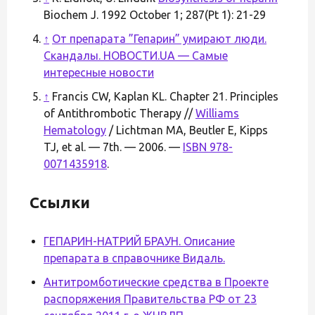
Biochem J. 1992 October 1; 287(Pt 1): 21-29
↑
От препарата ”Гепарин” умирают люди.
Скандалы. НОВОСТИ.UA — Самые
интересные новости
↑
Francis CW, Kaplan KL. Chapter 21. Principles
of Antithrombotic Therapy //
Williams
Hematology
/ Lichtman MA, Beutler E, Kipps
TJ, et al. — 7th. — 2006. —
ISBN 978-
0071435918
.
Ссылки
ГЕПАРИН-НАТРИЙ БРАУН. Описание
препарата в справочнике Видаль.
Антитромботические средства в Проекте
распоряжения Правительства РФ от 23