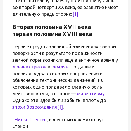
самостоятельную научную дисциплину лишь
во второй четверти XX века, ее развитие имеет
длительную предысторию
[1]
.
Вторая половина XVII века —
первая половина XVIII века
Первые представления об изменениях земной
поверхности в результате подвижности
земной коры возникли еще в античное время у
древних греков
и
римлян
. Тогда же и
появились два основных направления в
объяснении тектонических движений, из
которых одно придавало главную роль
действию воды, а второе —
магматизму
.
Однако эти идеи были забыты вплоть до
эпохи Возрождения
[1]
.
Нильс Стенсен
, известный как Николаус
Стенон