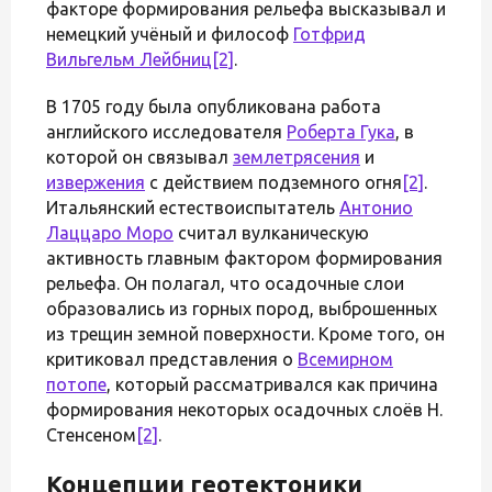
факторе формирования рельефа высказывал и
немецкий учёный и философ
Готфрид
Вильгельм Лейбниц
[2]
.
В 1705 году была опубликована работа
английского исследователя
Роберта Гука
, в
которой он связывал
землетрясения
и
извержения
с действием подземного огня
[2]
.
Итальянский естествоиспытатель
Антонио
Лаццаро Моро
считал вулканическую
активность главным фактором формирования
рельефа. Он полагал, что осадочные слои
образовались из горных пород, выброшенных
из трещин земной поверхности. Кроме того, он
критиковал представления о
Всемирном
потопе
, который рассматривался как причина
формирования некоторых осадочных слоёв Н.
Стенсеном
[2]
.
Концепции геотектоники