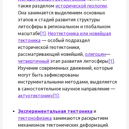
также разделом
исторической геологии
.
Она занимается выделением основных
этапов и стадий развития структуры
литосферы в региональном и глобальном
масштабе
[1]
.
Неотектоника или новейшая
тектоника
— особый подраздел
исторической геотектоники,
рассматривающий новейший,
олигоцен
—
четвертичный
этап развития литосферы
[1]
.
Изучение современных движений, которые
могут быть зафиксированы
инструментальными методами, выделяется
в самостоятельное научное направление —
актуотектонику
[1]
.
Экспериментальная тектоника
и
тектонофизика
занимаются раскрытием
механизмов тектонических деформаций.