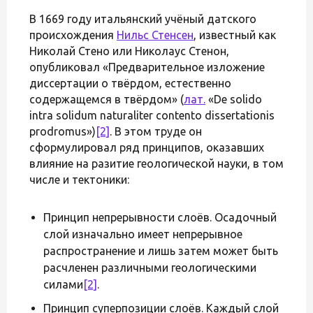
В 1669 году итальянский учёный датского
происхождения
Нильс Стенсен
, известный как
Николай Стено или Николаус Стенон,
опубликовал «Предварительное изложение
диссертации о твёрдом, естественно
содержащемся в твёрдом» (
лат.
«De solido
intra solidum naturaliter contento dissertationis
prodromus»)
[2]
. В этом труде он
сформулировал ряд принципов, оказавших
влияние на разитие геологической науки, в том
числе и тектоники:
Принцип непрерывности слоёв. Осадочный
слой изначально имеет непрерывное
распространение и лишь затем может быть
расчленен различными геологическими
силами
[2]
.
Принцип суперпозиции слоёв. Каждый слой