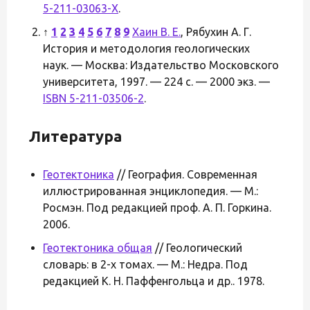
5-211-03063-X
.
↑
1
2
3
4
5
6
7
8
9
Хаин В. Е.
, Рябухин А. Г.
История и методология геологических
наук. — Москва: Издательство Московского
университета, 1997. — 224 с. — 2000 экз. —
ISBN 5-211-03506-2
.
Литература
Геотектоника
// География. Современная
иллюстрированная энциклопедия. — М.:
Росмэн. Под редакцией проф. А. П. Горкина.
2006.
Геотектоника общая
// Геологический
словарь: в 2-х томах. — М.: Недра. Под
редакцией К. Н. Паффенгольца и др.. 1978.