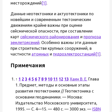
месторождений
[1]
.
Данные неотектоники и актуотектоники по
новейшим и современным тектоническим
движениям крайне важны при оценке
сейсмической опасности, при составлении
карт
сейсмического районирования
и
прогноза
землетрясений
. Особенно важны эти данные
при строительстве крупных сооружений, в
частности
атомных
и
гидроэлектростанций
[1]
.
Примечания
↑
1
2
3
4
5
6
7
8
9
10
11
12
13
Хаин В. Е.
Глава
1. Предмет, методы и основные этапы
развития геотектоники // Геотектоника с
основами геодинамики. — Москва:
Издательство Московского университета,
1995. — С. 4—15. — 480 с. — 3000 экз. —
ISBN