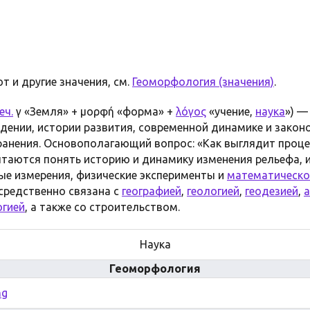
т и другие значения, см.
Геоморфология (значения)
.
еч.
γῆ «Земля» + μορφή «форма» +
λόγος
«учение,
наука
») —
дении, истории развития, современной динамике и закон
ранения. Основополагающий вопрос: «Как выглядит проц
таются понять историю и динамику изменения рельефа, 
ые измерения, физические эксперименты и
математическо
средственно связана с
географией
,
геологией
,
геодезией
,
а
огией
, а также со строительством.
Наука
Геоморфология