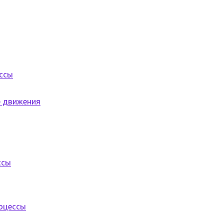
ессы
е движения
ссы
роцессы