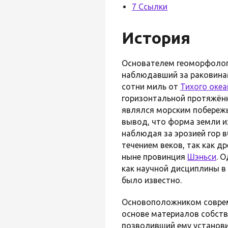
7 Ссылки
История
Основателем геоморфоло
наблюдавший за раковинам
сотни миль от
Тихого океа
горизонтальной протяжённ
являлся морским побережь
вывод, что форма земли и
наблюдая за эрозией гор 
течением веков, так как д
ныне провинция
Шэньси
. 
как научной дисциплины в д
было известно.
Основоположником совре
основе материалов собств
позволивший ему установи