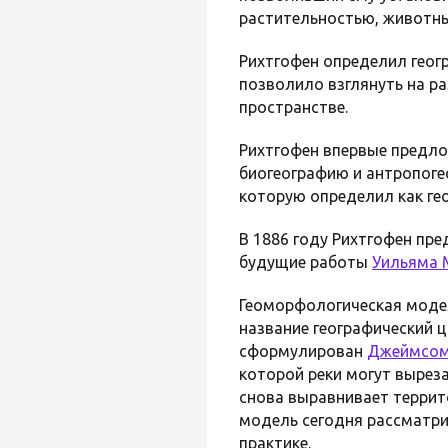
растительностью, животны
Рихтгофен определил геогр
позволило взглянуть на р
пространстве.
Рихтгофен впервые предло
биогеографию и антропоге
которую определил как г
В 1886 году Рихтгофен пр
будущие работы
Уильяма 
Геоморфологическая моде
название географический ц
сформулирован
Джеймсом
которой реки могут выреза
снова выравнивает террит
модель сегодня рассматри
практике.