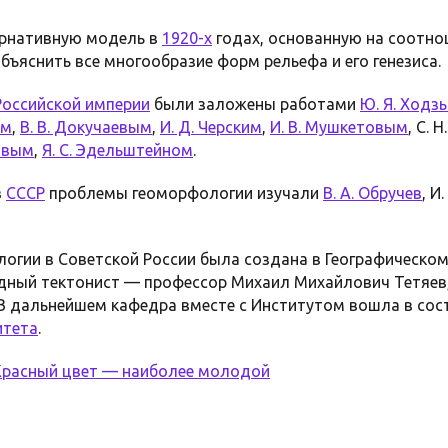
ернативную модель в
1920-х
годах, основанную на соотно
бъяснить все многообразие форм рельефа и его генезиса.
Российской империи
были заложены работами
Ю. Я. Ходз
ым
,
В. В. Докучаевым
,
И. Д. Черским
,
И. В. Мушкетовым
, С. 
ловым
,
Я. С. Эдельштейном
.
в
СССР
проблемы геоморфологии изучали
В. А. Обручев
, И
огии в Советской России была создана в Географическом
идный тектонист — профессор Михаил Михайлович Тетяев
 В дальнейшем кафедра вместе с Институтом вошла в со
итета
.
 Красный цвет — наиболее молодой