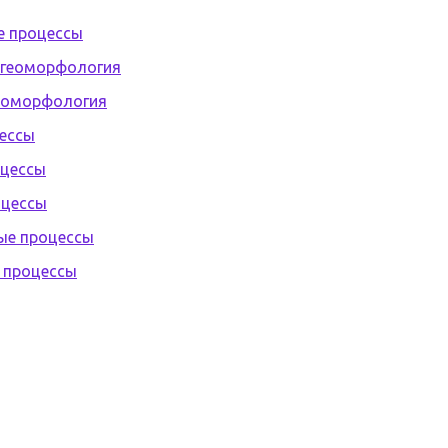
е процессы
 геоморфология
геоморфология
цессы
оцессы
оцессы
ные процессы
е процессы