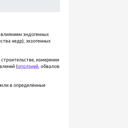
д влиянием эндогенных
тва недр), экзогенных
 строительстве, измерении
влений (
оползней
, обвалов
емли в определённые