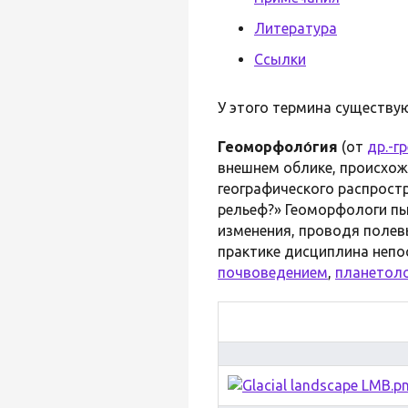
Литература
Ссылки
У этого термина существую
Геоморфоло́гия
(от
др.-гр
внешнем облике, происхож
географического распрост
рельеф?» Геоморфологи пы
изменения, проводя полев
практике дисциплина непо
почвоведением
,
планетол