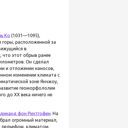
ь Ко
(1031—1095),
 горы, расположенной за
вижущийся в
 что этот обрыв ранее
километров. Он сделал
ии и отложении наносов,
енном изменении климата с
лиматической зоне Янчжоу,
 развитие геоморфололии
го до XX века ничего не
динанд фон Рихтгофен
. На
обрал огромный материал,
с рельефом, климатом,