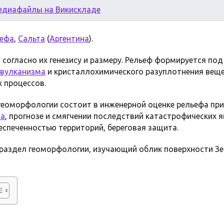
едиафайлы на Викискладе
ефа
,
Сальта
(
Аргентина
).
огласно их генезису и размеру. Рельеф формируется по
вулканизма
и кристаллохимического разуплотнения вещес
х процессов.
геоморфологии состоит в инженерной оценке рельефа при
та
, прогнозе и смягчении последствий катастрофических я
беспеченностью территорий, береговая защита.
раздел геоморфологии, изучающий облик поверхности З