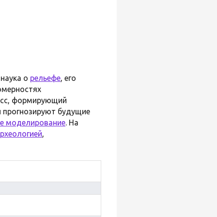
 наука о
рельефе
, его
омерностях
есс, формирующий
и прогнозируют будущие
е моделирование
. На
рхеологией
,