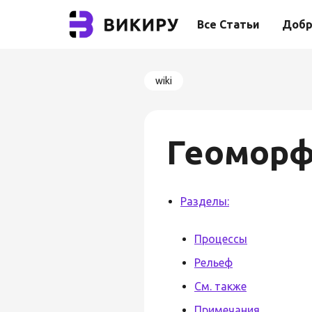
Все Статьи
Добр
wiki
Геоморф
Разделы:
Процессы
Рельеф
См. также
Примечания