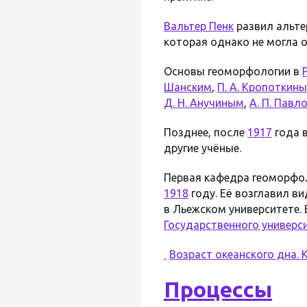
Вальтер Пенк
развил альт
которая однако не могла о
Основы геоморфологии в
Шанским
,
П. А. Кропоткин
Д. Н. Анучиным
,
А. П. Пав
Позднее, после
1917
года 
другие учёные.
Первая кафедра геоморфол
1918
году. Её возглавил в
в Льежском университете.
Государственного универс
Возраст океанского дна.
Процессы