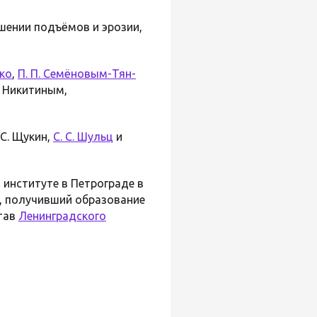
шении подъёмов и эрозии,
ько
,
П. П. Семёновым-Тян-
Н. Никитиным,
. С. Щукин,
С. С. Шульц
и
 институте в Петрограде в
, получивший образование
став
Ленинградского