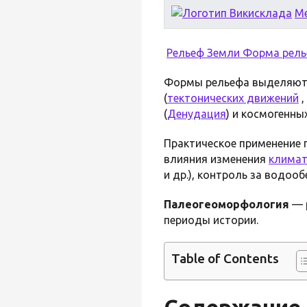
М
Рельеф Земли
Форма рель
Формы рельефа выделяют с
(
тектонических движений
,
(
Денудация
) и космогенны
Практическое применение 
влияния изменения
клима
и др.), контроль за водоо
Палеогеоморфология
— 
периоды истории.
Table of Contents
Содержание