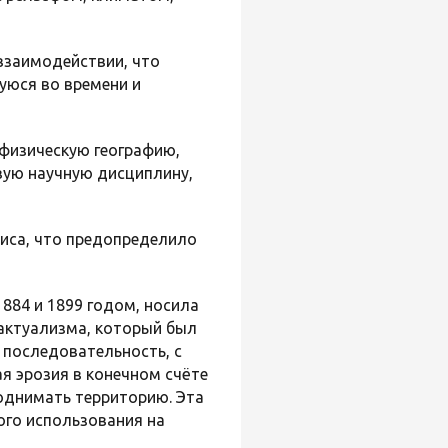
 взаимодействии, что
уюся во времени и
 физическую географию,
вую научную дисциплину,
зиса, что предопределило
1884 и 1899 годом, носила
 актуализма, который был
а последовательность, с
ая эрозия в конечном счёте
поднимать территорию. Эта
ого использования на