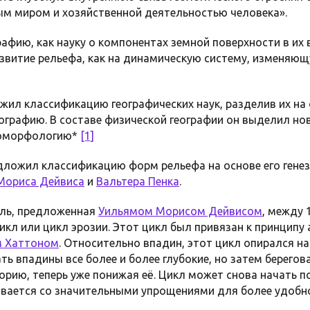
м миром и хозяйственной деятельностью человека».
афию, как науку о компонентах земной поверхности в их
азвитие рельефа, как на динамическую систему, изменяющ
жил классификацию географических наук, разделив их на
ографию. В составе физической географии он выделил но
еоморфологию*
[1]
едложил классификацию форм рельефа на основе его гене
Мориса Дейвиса
и
Вальтера Пенка
.
ль, предложенная
Уильямом Морисом Дейвисом
, между 
икл или цикл эрозии. Этот цикл был привязан к принципу
 Хаттоном
. Относительно впадин, этот цикл опирался н
ть впадины все более и более глубокие, но затем берегов
орию, теперь уже понижая её. Цикл может снова начать 
вается со значительными упрощениями для более удобн