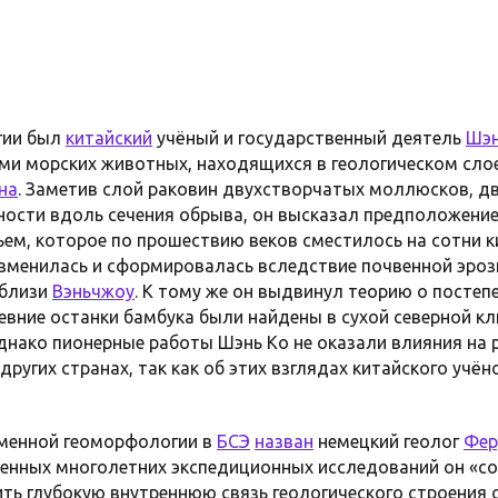
гии был
китайский
учёный и государственный деятель
Шэн
и морских животных, находящихся в геологическом слое
на
. Заметив слой раковин двухстворчатых моллюсков, д
ости вдоль сечения обрыва, он высказал предположение,
ем, которое по прошествию веков сместилось на сотни 
зменилась и сформировалась вследствие почвенной эроз
вблизи
Вэньчжоу
. К тому же он выдвинул теорию о постеп
ревние останки бамбука были найдены в сухой северной к
Однако пионерные работы Шэнь Ко не оказали влияния на
ругих странах, так как об этих взглядах китайского учёно
менной геоморфологии в
БСЭ
назван
немецкий геолог
Фер
енных многолетних экспедиционных исследований он «с
ть глубокую внутреннюю связь геологического строения 