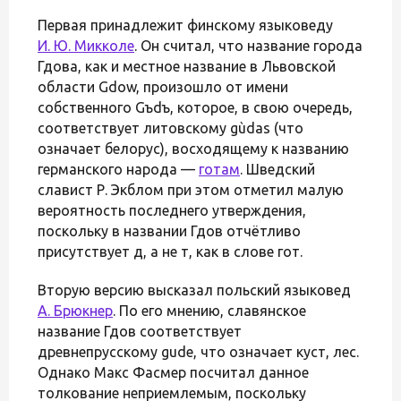
Первая принадлежит финскому языковеду
И. Ю. Микколе
. Он считал, что название города
Гдова, как и местное название в Львовской
области Gdow, произошло от имени
собственного Gъdъ, которое, в свою очередь,
соответствует литовскому gùdas (что
означает белорус), восходящему к названию
германского народа —
готам
. Шведский
славист Р. Экблом при этом отметил малую
вероятность последнего утверждения,
поскольку в названии Гдов отчётливо
присутствует д, а не т, как в слове гот.
Вторую версию высказал польский языковед
А. Брюкнер
. По его мнению, славянское
название Гдов соответствует
древнепрусскому gude, что означает куст, лес.
Однако Макс Фасмер посчитал данное
толкование неприемлемым, поскольку