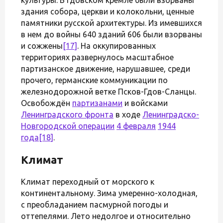
здания собора, церкви и колокольни, ценные
памятники русской архитектуры. Из имевшихся
в нем до войны 640 зданий 606 были взорваны
и сожжены
[17]
. На оккупированных
территориях развернулось масштабное
партизанское движение, нарушавшее, среди
прочего, германские коммуникации по
железнодорожной ветке Псков-Гдов-Сланцы.
Освобождён
партизанами
и войсками
Ленинградского фронта
в ходе
Ленинградско-
Новгородской операции
4 февраля
1944
года
[18]
.
Климат
Климат переходный от морского к
континентальному. Зима умеренно-холодная,
с преобладанием пасмурной погоды и
оттепелями. Лето недолгое и относительно