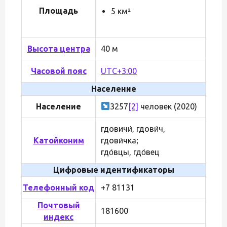
Площадь
5 км²
Высота центра
40 м
Часовой пояс
UTC+3:00
Население
Население
3257
[2]
человек (2020)
гдовичи́, гдови́ч,
Катойконим
гдови́чка;
гдо́вцы, гдо́вец
Цифровые идентификаторы
Телефонный код
+7 81131
Почтовый
181600
индекс