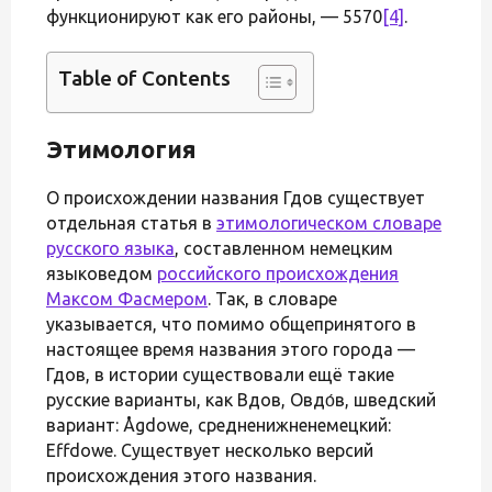
функционируют как его районы, — 5570
[4]
.
Table of Contents
Этимология
О происхождении названия Гдов существует
отдельная статья в
этимологическом словаре
русского языка
, составленном немецким
языковедом
российского происхождения
Максом Фасмером
. Так, в словаре
указывается, что помимо общепринятого в
настоящее время названия этого города —
Гдов, в истории существовали ещё такие
русские варианты, как Вдов, Овдо́в, шведский
вариант: Ågdowe, средненижненемецкий:
Effdowe. Существует несколько версий
происхождения этого названия.