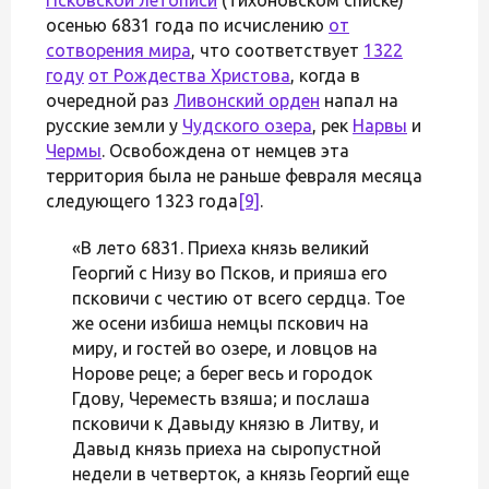
осенью 6831 года по исчислению
от
сотворения мира
, что соответствует
1322
году
от Рождества Христова
, когда в
очередной раз
Ливонский орден
напал на
русские земли у
Чудского озера
, рек
Нарвы
и
Чермы
. Освобождена от немцев эта
территория была не раньше февраля месяца
следующего 1323 года
[9]
.
«В лето 6831. Приеха князь великий
Георгий с Низу во Псков, и прияша его
псковичи с честию от всего серд­ца. Toe
же осени избиша немцы пскович на
миру, и гостей во озере, и ловцов на
Норове реце; а берег весь и городок
Гдову, Череместь взяша; и послаша
пскови­чи к Давыду князю в Литву, и
Давыд князь приеха на сыропустной
недели в четверток, а князь Георгий еще