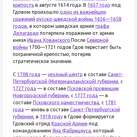
крепость
в августе 1614 года. В
1657 году
под
Гдовом произошло
одно из важнейших
сражений
русско-шведской войны 1656—1658
годов
, в котором шведская армия
графа
Делагарди
потерпела поражение от армии
князя
Ивана Хованского
.После
Северной
войны
1700—1721 годов Гдов перестает быть
пограничной крепостью, потеряв
стратегическое значение.
С
1708 года
—
уездный центр
в составе
Санкт-
Петербургской (Ингерманландской) губернии
, с
1727 года
— в составе
Псковской провинции
Новгородской губернии
, с
1777 года
— в
составе
Псковского наместничества
, с
1781
года
— вновь в составе
Санкт-Петербургской
губернии
, в
1918 году
в Гдове формируется
Гдовский отряд
Красной Армии
под
командованием
Яна Фабрициуса
, который