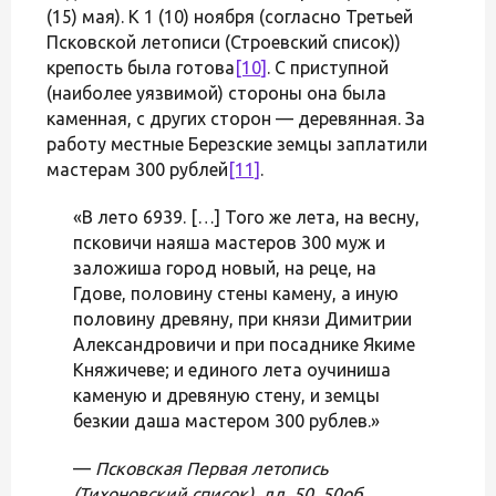
(15) мая). К 1 (10) ноября (согласно Третьей
Псковской летописи (Строевский список))
крепость была готова
[10]
. С приступной
(наиболее уязвимой) стороны она была
каменная, с других сторон — деревянная. За
работу местные Березские земцы заплатили
мастерам 300 рублей
[11]
.
«В лето 6939. […] Того же лета, на весну,
псковичи наяша мастеров 300 муж и
заложиша город новый, на реце, на
Гдове, половину стены камену, а иную
половину древяну, при князи Димитрии
Александровичи и при посаднике Якиме
Княжичеве; и единого лета оучиниша
каменую и древяную стену, и земцы
безкии даша мастером 300 рублев.»
—
Псковская Первая летопись
(Тихоновский список), лл. 50, 50об.