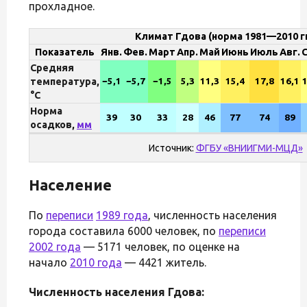
прохладное.
Климат Гдова (норма 1981—2010 гг
Показатель
Янв.
Фев.
Март
Апр.
Май
Июнь
Июль
Авг.
С
Средняя
−5,1
−5,7
−1,5
5,3
11,3
15,4
17,8
16,1
1
температура,
°C
Норма
39
30
33
28
46
77
74
89
осадков,
мм
Источник:
ФГБУ «ВНИИГМИ-МЦД»
Население
По
переписи
1989 года
, численность населения
города составила 6000 человек, по
переписи
2002 года
— 5171 человек, по оценке на
начало
2010 года
— 4421 житель.
Численность населения Гдова: