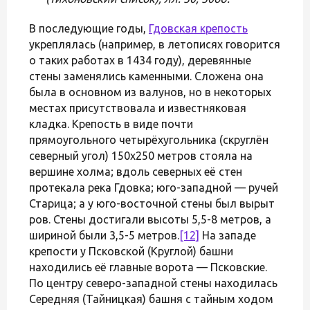
В последующие годы,
Гдовская крепость
укреплялась (например, в летописях говорится
о таких работах в 1434 году), деревянные
стены заменялись каменными. Сложена она
была в основном из валунов, но в некоторых
местах присутствовала и известняковая
кладка. Крепость в виде почти
прямоугольного четырёхугольника (скруглён
северный угол) 150х250 метров стояла на
вершине холма; вдоль северных её стен
протекала река Гдовка; юго-западной — ручей
Старица; а у юго-восточной стены был вырыт
ров. Стены достигали высоты 5,5-8 метров, а
шириной были 3,5-5 метров.
[12]
На западе
крепости у Псковской (Круглой) башни
находились её главные ворота — Псковские.
По центру северо-западной стены находилась
Середняя (Тайницкая) башня с тайным ходом