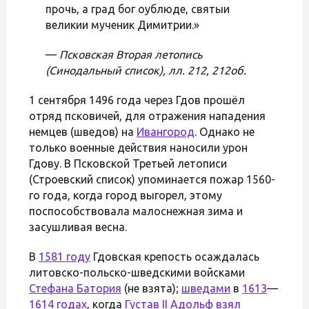
прочь, а град бог оублюде, святыи
великии мученик Димитрии.»
—
Псковская Вторая летопись
(Синодальный список), лл. 212, 212об.
1 сентября 1496 года через Гдов прошёл
отряд псковичей, для отражения нападения
немцев (шведов) на
Ивангород
. Однако не
только военные действия наносили урон
Гдову. В Псковской Третьей летописи
(Строевский список) упоминается пожар 1560-
го года, когда город выгорел, этому
поспособствовала малоснежная зима и
засушливая весна.
В
1581 году
Гдовская крепость осаждалась
литовско-польско-шведскими войсками
Стефана Батория
(не взята);
шведами
в
1613
—
1614 годах
, когда
Густав II Адольф
взял