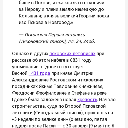
бяше в Пскове; и еха князь со псковичи
за Нерову и плени землю немецкую до
Колываня; а князь великий Георгий поеха
изо Пскова в Новгород.»
—
Псковская Первая летопись
(Тихоновский список), лл. 24, 24об.
Однако в других
псковских летописях
при
рассказе об этом набеге в 6831 году
упоминание о Гдове отсутствует.
Весной
1431 года
при князе Дмитрии
Александровиче Ростовском и псковских
посадниках Якиме Павловиче Княжичеве,
Феодосии Феофиловиче и Стефане на реке
Гдовке была заложена новая
крепость
. Начало
строительства, судя по Второй Псковской
летописи (Синодальный список), пришлось на
«5 недели по велике дни» (очевидно, пятая
неделя после Пасхи — с 30 апреля (9 мая) по 6