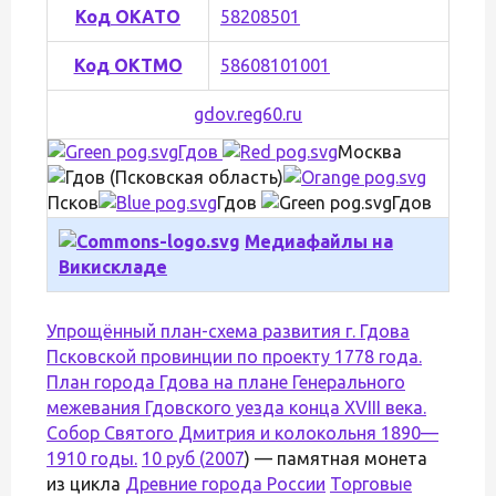
Код ОКАТО
58208501
Код ОКТМО
58608101001
gdov.reg60.ru
Гдов
Москва
Псков
Гдов
Гдов
Медиафайлы на
Викискладе
Упрощённый план-схема развития г. Гдова
Псковской провинции по проекту 1778 года.
План города Гдова на плане Генерального
межевания Гдовского уезда конца XVIII века.
Собор Святого Дмитрия и колокольня 1890—
1910 годы.
10 руб (
2007
) — памятная монета
из цикла
Древние города России
Торговые