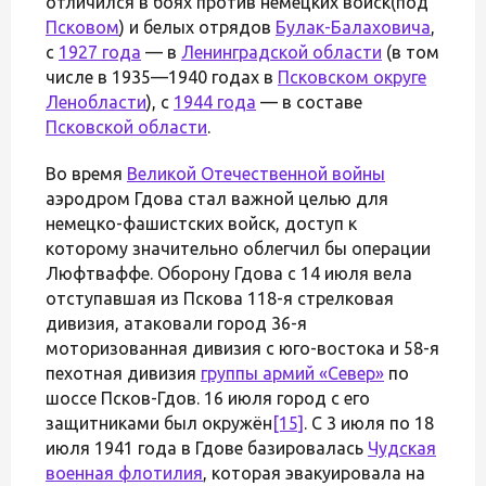
отличился в боях против немецких войск(под
Псковом
) и белых отрядов
Булак-Балаховича
,
с
1927 года
— в
Ленинградской области
(в том
числе в 1935—1940 годах в
Псковском округе
Ленобласти
), с
1944 года
— в составе
Псковской области
.
Во время
Великой Отечественной войны
аэродром Гдова стал важной целью для
немецко-фашистских войск, доступ к
которому значительно облегчил бы операции
Люфтваффе. Оборону Гдова с 14 июля вела
отступавшая из Пскова 118-я стрелковая
дивизия, атаковали город 36-я
моторизованная дивизия с юго-востока и 58-я
пехотная дивизия
группы армий «Север»
по
шоссе Псков-Гдов. 16 июля город с его
защитниками был окружён
[15]
. C 3 июля по 18
июля 1941 года в Гдове базировалась
Чудская
военная флотилия
, которая эвакуировала на