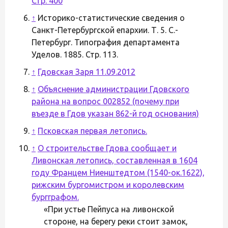
Стр. 400
↑
Историко-статистические сведения о
Санкт-Петербургской епархии. Т. 5. С.-
Петербург. Типография департамента
Уделов. 1885. Стр. 113.
↑
Гдовская Заря 11.09.2012
↑
Объяснение администрации Гдовского
района на вопрос 002852 (почему при
въезде в Гдов указан 862-й год основания)
↑
Псковская первая летопись.
↑
О строительстве Гдова сообщает и
Ливонская летопись, составленная в 1604
году Францем Ниенштедтом (1540-ок.1622),
рижским бургомистром и королевским
бургграфом.
«При устье Пейпуса на ливонской
стороне, на берегу реки стоит замок,