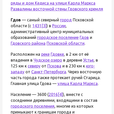
ряды и дом Кедиса на
улице Карла Маркса
Развалины восточной стены
Гдовского кремля
Гдов
— самый северный
город
Псковской
области (с
1431
[3]
) в
России
,
административный центр муниципальных
образований
городское поселение
Гдов
и
Гдовского района
Псковской области
.
Расположен на
реке
Гдовке
, в 2 км от её
впадения в
Чудское озеро
в деревне
Устье
, в
125 км к
северу
от
Пскова
и в 230 км к
юго-
западу
от
Санкт-Петербурга
. Через восточную
часть города также протекает ручей Старица.
Главная улица Гдова —
улица Карла Маркса
.
Население — 3600 (
2016
[4]
), вместе с
соседними деревнями, входящими в состав
городского поселения
, многие из которых
примыкают к границам города и