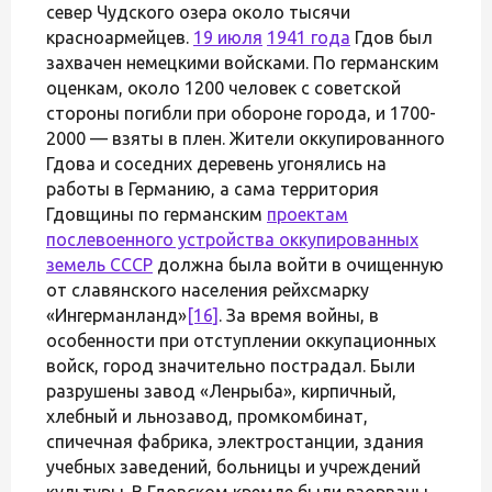
север Чудского озера около тысячи
красноармейцев.
19 июля
1941 года
Гдов был
захвачен немецкими войсками. По германским
оценкам, около 1200 человек с советской
стороны погибли при обороне города, и 1700-
2000 — взяты в плен. Жители оккупированного
Гдова и соседних деревень угонялись на
работы в Германию, а сама территория
Гдовщины по германским
проектам
послевоенного устройства оккупированных
земель СССР
должна была войти в очищенную
от славянского населения рейхсмарку
«Ингерманланд»
[16]
. За время войны, в
особенности при отступлении оккупационных
войск, город значительно пострадал. Были
разрушены завод «Ленрыба», кирпичный,
хлебный и льнозавод, промкомбинат,
спичечная фабрика, электростанции, здания
учебных заведений, больницы и учреждений
культуры. В Гдовском кремле были взорваны