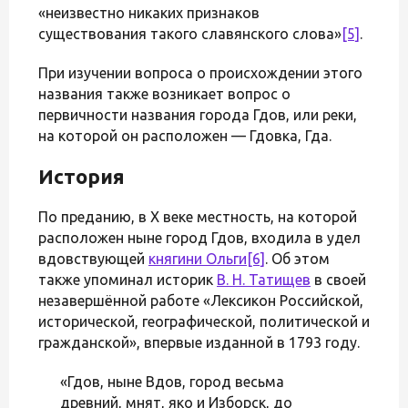
«неизвестно никаких признаков
существования такого славянского слова»
[5]
.
При изучении вопроса о происхождении этого
названия также возникает вопрос о
первичности названия города Гдов, или реки,
на которой он расположен — Гдовка, Гда.
История
По преданию, в X веке местность, на которой
расположен ныне город Гдов, входила в удел
вдовствующей
княгини Ольги
[6]
. Об этом
также упоминал историк
В. Н. Татищев
в своей
незавершённой работе «Лексикон Российской,
исторической, географической, политической и
гражданской», впервые изданной в 1793 году.
«Гдов, ныне Вдов, город весьма
древний, мнят, яко и Изборск, до