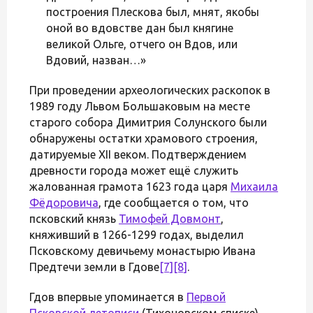
построения Плескова был, мнят, якобы
оной во вдовстве дан был княгине
великой Ольге, отчего он Вдов, или
Вдовий, назван…»
При проведении археологических раскопок в
1989 году Львом Большаковым на месте
старого собора Димитрия Солунского были
обнаружены остатки храмового строения,
датируемые XII веком. Подтверждением
древности города может ещё служить
жалованная грамота 1623 года царя
Михаила
Фёдоровича
, где сообщается о том, что
псковский князь
Тимофей Довмонт
,
княживший в 1266-1299 годах, выделил
Псковскому девичьему монастырю Ивана
Предтечи земли в Гдове
[7]
[8]
.
Гдов впервые упоминается в
Первой
Псковской летописи
(Тихоновском списке)