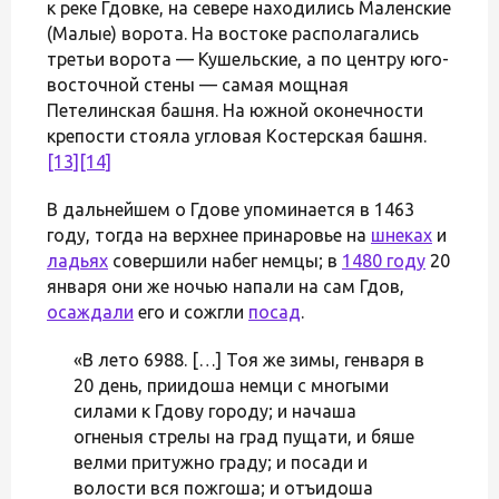
к реке Гдовке, на севере находились Маленские
(Малые) ворота. На востоке располагались
третьи ворота — Кушельские, а по центру юго-
восточной стены — самая мощная
Петелинская башня. На южной оконечности
крепости стояла угловая Костерская башня.
[13]
[14]
В дальнейшем о Гдове упоминается в 1463
году, тогда на верхнее принаровье на
шнеках
и
ладьях
совершили набег немцы; в
1480 году
20
января они же ночью напали на сам Гдов,
осаждали
его и сожгли
посад
.
«В лето 6988. […] Тоя же зимы, генваря в
20 день, приидоша немци с многыми
силами к Гдову городу; и начаша
огненыя стрелы на град пущати, и бяше
велми притужно граду; и посади и
волости вся пожгоша; и отъидоша