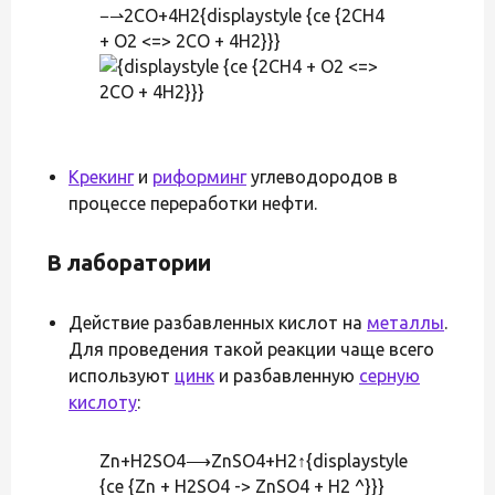
−⇀2CO+4H2{displaystyle {ce {2CH4
+ O2 <=> 2CO + 4H2}}}
Крекинг
и
риформинг
углеводородов в
процессе переработки нефти.
В лаборатории
Действие разбавленных кислот на
металлы
.
Для проведения такой реакции чаще всего
используют
цинк
и разбавленную
серную
кислоту
:
Zn+H2SO4⟶ZnSO4+H2↑{displaystyle
{ce {Zn + H2SO4 -> ZnSO4 + H2 ^}}}