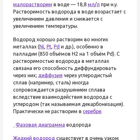
малорастворим
в воде — 18,8
мл
/
л
при н.у.
Растворимость водорода в воде возрастает с
увеличением давления и снижается с
увеличением температуры.
Водород хорошо растворим во многих
металлах (
Ni
,
Pt
,
Pd
и др.), особенно в
палладии (850 объёмов H2 на 1 объём Pd). С
растворимостью водорода в металлах
связана его способность диффундировать
через них;
диффузия
через углеродистый
сплав (например, сталь) иногда
сопровождается разрушением сплава
вследствие взаимодействия водорода с
углеродом (так называемая декарбонизация).
Практически не растворим в
серебре
.
Фазовая диаграмма
водорода
Жидкий водород
существует в очень узком