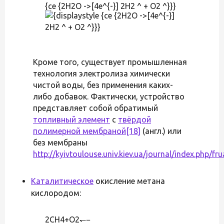
{ce {2H2O ->[4e^{-}] 2H2 ^ + O2 ^}}}
Кроме того, существует промышленная
технология электролиза химически
чистой воды, без применения каких-
либо добавок. Фактически, устройство
представляет собой обратимый
топливный элемент
с
твёрдой
полимерной мембраной
[18]
(англ.) или
без мембраны
http://kyivtoulouse.univ.kiev.ua/journal/index.php/fru
Каталитическое
окисление метана
кислородом:
2CH4+O2↽−