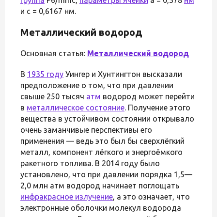
группа
P6/mmc,
параметры ячейки
a = 0,378
нм
и c = 0,6167 нм.
Металлический водород
Основная статья:
Металлический водород
В
1935 году
Уингер и Хунтингтон высказали
предположение о том, что при давлении
свыше 250 тысяч
атм
водород может перейти
в
металлическое состояние
. Получение этого
вещества в устойчивом состоянии открывало
очень заманчивые перспективы его
применения — ведь это был бы сверхлёгкий
металл, компонент лёгкого и энергоёмкого
ракетного топлива. В 2014 году было
установлено, что при давлении порядка 1,5—
2,0 млн атм водород начинает поглощать
инфракрасное излучение
, а это означает, что
электронные оболочки молекул водорода