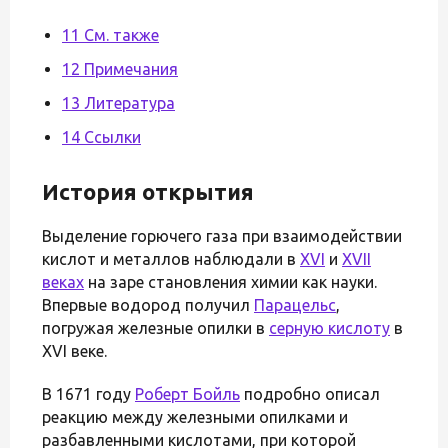
11 См. также
12 Примечания
13 Литература
14 Ссылки
История открытия
Выделение горючего газа при взаимодействии
кислот и металлов наблюдали в
XVI
и
XVII
веках
на заре становления химии как науки.
Впервые водород получил
Парацельс
,
погружая железные опилки в
серную кислоту
в
XVI веке.
В 1671 году
Роберт Бойль
подробно описал
реакцию между железными опилками и
разбавленными кислотами, при которой