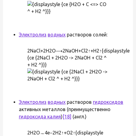
Электролиз
водных
растворов солей:
2NaCl+2H2O⟶2NaOH+Cl2↑+H2↑{displaystyle
{ce {2NaCl + 2H2O -> 2NaOH + Cl2 ^
+ H2 ^}}}
Электролиз
водных
растворов
гидроксидов
активных металлов (преимущественно
гидроксида калия
)
[18]
(англ.)
2H2O→4e−2H2↑+O2↑{displaystyle