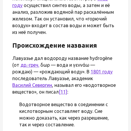
году
осуществил синтез воды, а затем и её
анализ, разложив водяной пар раскалённым
железом. Так он установил, что «горючий
воздух» входит в состав воды и может быть
из неё получен.
Происхождение названия
Лавуазье дал водороду название hydrogène
(от
др.-греч.
ὕδωρ — вода и γεννάω —
рождаю) — «рождающий воду». В
1801 году
последователь Лавуазье, академик
Василий Севергин
, называл его «водотворное
вещество», он писал
[11]
:
Водотворное вещество в соединении с
кислотворным составляет воду. Сие
можно доказать, как через разрешение,
так и через составление.