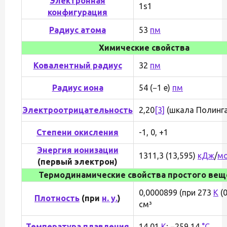
Электронная
1s1
конфигурация
Радиус атома
53
пм
Химические свойства
Ковалентный радиус
32
пм
Радиус иона
54 (−1 e)
пм
Электроотрицательность
2,20
[3]
(шкала Полинга
Степени окисления
-1, 0, +1
Энергия ионизации
1311,3 (13,595)
кДж
/
м
(первый электрон)
Термодинамические свойства простого вещ
0,0000899 (при 273
K
(0
Плотность
(при
н. у.
)
см³
Температура плавления
14,01
K
; −259,14
°C