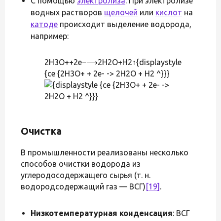
С помощью
электролиза
. При электролизе
водных растворов
щелочей
или
кислот
на
катоде
происходит выделение водорода,
например:
2H3O++2e−⟶2H2O+H2↑{displaystyle
{ce {2H3O+ + 2e- -> 2H2O + H2 ^}}}
Очистка
В промышленности реализованы несколько
способов очистки водорода из
углеродосодержащего сырья (т. н.
водородсодержащий газ — ВСГ)
[19]
.
Низкотемпературная конденсация
: ВСГ