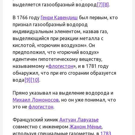
выделяется газообразный водород
[7]
[8]
.
В 1766 году
Генри Кавендиш
был первым, кто
признал газообразный водород
индивидуальным элементом, назвав газ,
выделяющийся при реакции металла с
кислотой, «горючим воздухом». Он
предположил, что «горючий воздух»
идентичен гипотетическому веществу,
называемому «
флогистон
», и в 1781 году
обнаружил, что при его сгорании образуется
вода
[9]
[10]
.
Прямо указывал на выделение водорода и
Михаил Ломоносов
, но он уже понимал, что
это не
флогистон
.
Французский химик
Антуан Лавуазье
совместно с инженером
Жаном Мёнье
,
используя специальные газометры, в
1783