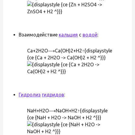
Взаимодействие
кальция
с
водой
:
Ca+2H2O⟶Ca(OH)2+H2↑{displaystyle
{ce {Ca + 2H2O -> Ca(OH)2 + H2 ^}}}
Гидролиз
гидридов
:
NaH+H2O⟶NaOH+H2↑{displaystyle
{ce {NaH + H2O -> NaOH + H2 ^}}}