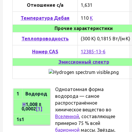
Отношение c/a
1,631
Температура Дебая
110
K
Прочие характеристики
Теплопроводность
(300 K) 0,1815 Вт/(м·К)
Номер CAS
12385-13-6
Эмиссионный спектр
Одноатомная форма
1
Водород
водорода — самое
распространённое
H
1,008 ±
0,0002
[1]
химическое вещество во
Вселенной
, составляющее
1s1
примерно 75 % всей
барионной
массы. Звёзды,