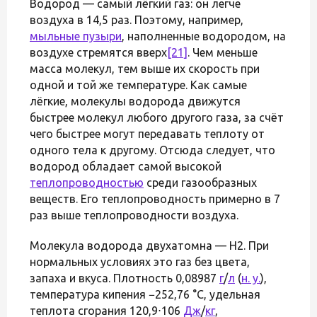
Водород — самый лёгкий газ: он легче
воздуха в 14,5 раз. Поэтому, например,
мыльные пузыри
, наполненные водородом, на
воздухе стремятся вверх
[21]
. Чем меньше
масса молекул, тем выше их скорость при
одной и той же температуре. Как самые
лёгкие, молекулы водорода движутся
быстрее молекул любого другого газа, за счёт
чего быстрее могут передавать теплоту от
одного тела к другому. Отсюда следует, что
водород обладает самой высокой
теплопроводностью
среди газообразных
веществ. Его теплопроводность примерно в 7
раз выше теплопроводности воздуха.
Молекула водорода двухатомна — Н2. При
нормальных условиях это газ без цвета,
запаха и вкуса. Плотность 0,08987
г
/
л
(
н. у.
),
температура кипения −252,76 °C, удельная
теплота сгорания 120,9⋅106
Дж
/
кг
,