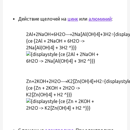
Действие щелочей на
цинк
или
алюминий
:
2Al+2NaOH+6H2O⟶2Na[Al(OH)4]+3H2↑{display
{ce {2Al + 2NaOH + 6H2O ->
2Na[Al(OH)4] + 3H2 ^}}}
Zn+2KOH+2H2O⟶K2[Zn(OH)4]+H2↑{displaystyl
{ce {Zn + 2KOH + 2H2O ->
K2[Zn(OH)4] + H2 ^}}}