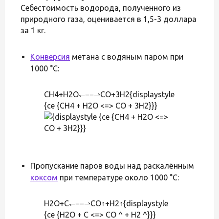
Себестоимость водорода, полученного из
природного газа, оценивается в 1,5-3 доллара
за 1 кг.
Конверсия
метана с водяным паром при
1000 °C:
CH4+H2O↽−−⇀CO+3H2{displaystyle
{ce {CH4 + H2O <=> CO + 3H2}}}
Пропускание паров воды над раскалённым
коксом
при температуре около 1000 °C:
H2O+C↽−−⇀CO↑+H2↑{displaystyle
{ce {H2O + C <=> CO ^ + H2 ^}}}