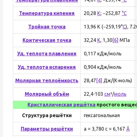
Температура кипения
20,28
K
; −252,87
°C
Тройная точка
13,96 К (−259,19°
C
), 7.
Критическая точка
32,24
К
, 1,30
[6]
МПа
Уд. теплота плавления
0,117 кДж/моль
Уд. теплота испарения
0,904 кДж/моль
Молярная теплоёмкость
28,47
[4]
Дж/(K·моль)
Молярный объём
22,4⋅103
см
³/
моль
Кристаллическая решётка
простого веще
Структура решётки
гексагональная
Параметры решётки
a = 3,780 c = 6,167
Å