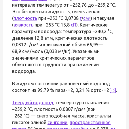
интервале температур от −252,76 до −259,2 °C.
Это бесцветная жидкость, очень лёгкая
(
плотность
при −253 °C 0,0708
г
/
см³
) и текучая
(
вязкость
при −253 °C 13,8
сП
). Критические
параметры водорода: температура −240,2 °C,
давление 12,8 атм, критическая плотность
0,0312 г/см³ и критический объём 66,95—
68,9 см³/моль (0,033 м³/кг). Указанными
значениями критических параметров
объясняются трудности при ожижении
водорода.
В жидком состоянии равновесный водород
состоит из 99,79 % пара-Н2, 0,21 % орто-Н2
[⇨]
.
Твёрдый водород
, температура плавления
−259,2 °C, плотность 0,0807 г/см³ (при
−262 °C) — снегоподобная масса, кристаллы
гексагональной
сингонии
,
пространственная