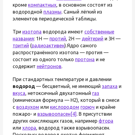
кроме
компактных
, в основном состоят из
водородной
плазмы
. Самый лёгкий из
элементов периодической таблицы.
Три
изотопа
водорода имеют
собственные
названия
: 1H —
протий
, 2H —
дейтерий
и 3H —
тритий
(
радиоактивен
).Ядро самого
распространённого изотопа — протия —
состоит из одного только
протона
и не
содержит
нейтронов
.
При стандартных температуре и давлении
водород
— бесцветный, не имеющий
запаха
и
вкуса
, нетоксичный двухатомный
газ
(химическая формула — H2), который в смеси
с
воздухом
или
кислородом
горюч
и крайне
пожаро- и
взрывоопасен
[4]
. В присутствии
других окисляющих газов, например
фтора
или
хлора
, водород также взрывоопасен.
Поскольку водород охотно формирует