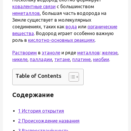
ковалентные связи
с большинством
неметаллов
, большая часть водорода на
Земле существует в молекулярных
соединениях, таких как
вода
или
органические
вещества
. Водород играет особенно важную
роль в
кислотно-основных реакциях
.
Растворим
в
этаноле
и ряде
металлов
:
железе
,
никеле
,
палладии
,
титане
,
платине
,
ниобии
.
Table of Contents
Содержание
1 История открытия
2 Происхождение названия
3 Распространённость