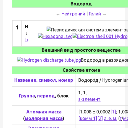
Водород
←
Нейтроний
|
Гелий
→
1
H
↓
Li
Внешний вид простого вещества
Водород в разрядной
Свойства атома
Название, символ, номер
Водоро́д / Hydrogenium
1, 1,
Группа
,
период
, блок
s-элемент
Атомная масса
[1,008 ± 0,0002
[1]
; 1,0
(
молярная масса
)
[комм 1]
[2]
а. е. м.
(
г
/
м