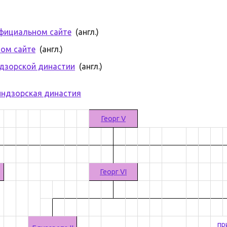
официальном сайте
(англ.)
ом сайте
(англ.)
дзорской династии
(англ.)
индзорская династия
Георг V
Георг VI
пр