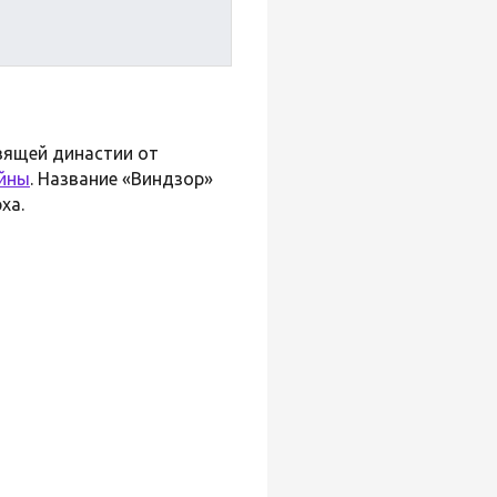
вящей династии от
йны
. Название «Виндзор»
ха.