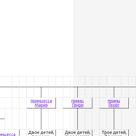
принцесса
принц
принц
Мария
Генри
Георг
Двое детей,
Двое детей,
Трое детей,
инцесса