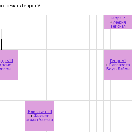
отомков Георга V
Георг V
+
Мария
Текская
рд VIII
Георг VI
оллис
+
Елизавета
мпсон
Боуз-Лайон
Елизавета II
+
Филипп
Маунтбеттен