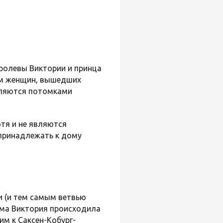
ролевы Виктории и принца
ем женщин, вышедших
вляются потомками
отя и не являются
принадлежать к дому
и (и тем самым ветвью
ма Виктория происходила
м к Саксен-Кобург-