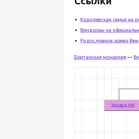
Ссылки
Королевская семья на 
Виндзоры на официальн
Родословное древо Вин
Британская монархия
—
В
Эдуард VIII