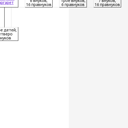
6 внуков,
трое внуков,
7 внуков,
ргарет
16 правнуков
6 правнуков
16 правнуков
е детей,
етверо
нуков