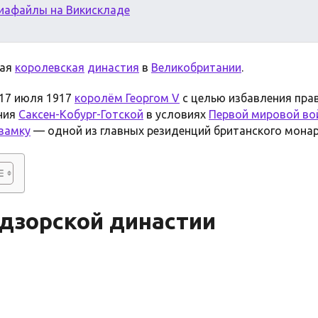
иафайлы на Викискладе
щая
королевская
династия
в
Великобритании
.
17 июля 1917
королём Георгом V
с целью избавления пра
ния
Саксен-Кобург-Готской
в условиях
Первой мировой во
замку
— одной из главных резиденций британского монар
дзорской династии