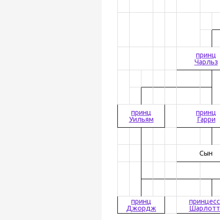
принц
Чарльз
принц
принц
Уильям
Гарри
Сын
принц
принцесс
Джордж
Шарлотт