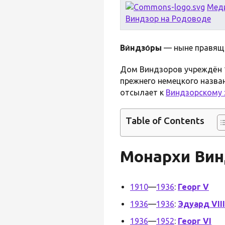
Мед
Виндзор на Родоводе
Ви́ндзо́ры
— ныне правя
Дом Виндзоров учреждён 
прежнего немецкого назва
отсылает к
Виндзорскому 
Table of Contents
Монархи Вин
1910
—
1936
:
Георг V
1936
—
1936
:
Эдуард VIII
1936
—
1952
:
Георг VI