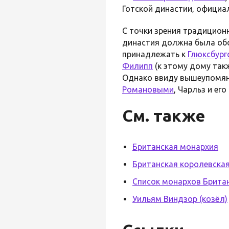
Готской династии, официа
С точки зрения традиционн
династия должна была обо
принадлежать к
Глюксбург
Филипп
(к этому дому та
Однако ввиду вышеупомяну
Романовыми
, Чарльз и е
См. также
Британская монархия
Британская королевская
Список монархов Брита
Уильям Виндзор (козёл)