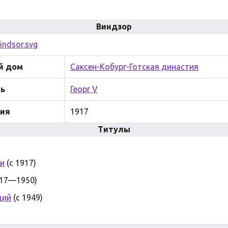
Виндзор
й дом
Саксен-Кобург-Готская династия
ь
Георг V
ния
1917
Титулы
и
(с 1917)
17—1950)
ций
(с 1949)