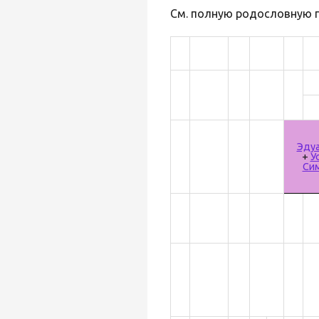
См. полную родословную п
Эдуа
+
У
Си