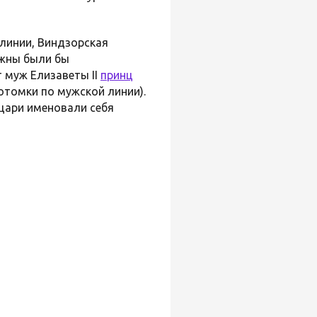
 линии, Виндзорская
лжны были бы
т муж Елизаветы II
принц
потомки по мужской линии).
цари именовали себя