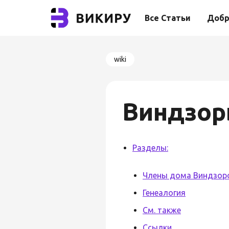
Все Статьи
Добр
wiki
Виндзо
Разделы:
Члены дома Виндзор
Генеалогия
См. также
Ссылки