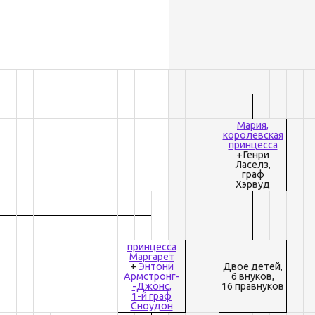
Мария,
королевская
принцесса
+Генри
Ласелз,
граф
Хэрвуд
принцесса
Маргарет
+
Энтони
Двое детей,
Армстронг-
6 внуков,
-Джонс,
16 правнуков
1-й граф
Сноудон