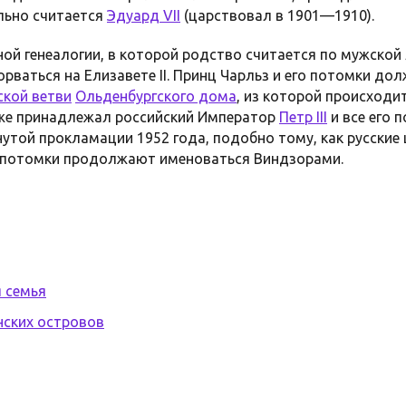
льно считается
Эдуард VII
(царствовал в 1901—1910).
ой генеалогии, в которой родство считается по мужской
рваться на Елизавете II. Принц Чарльз и его потомки до
ской ветви
Ольденбургского дома
, из которой происходи
кже принадлежал российский Император
Петр III
и все его 
той прокламации 1952 года, подобно тому, как русские 
го потомки продолжают именоваться Виндзорами.
 семья
нских островов