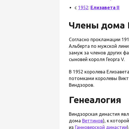
с
1952
:
Елизавета II
Члены дома 
Согласно прокламации 191
Альберта по мужской лин
замуж за членов других ф
сыновей короля Георга V.
В 1952 королева Елизавета
потомками королевы Викт
Виндзоров.
Генеалогия
Виндзорская династия явл
дома
Веттинов
), к котор
из
Ганноверской династии