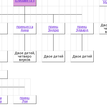
Елизавета II
Ма
Дво
принцесса
принц
принц
ч
Анна
Эндрю
Эдвард
в
Двое детей,
четверо
Двое детей
Двое детей
внуков
а
принц
а
Луи