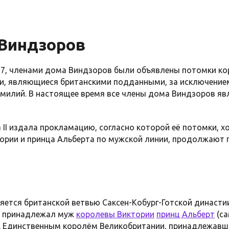
Виндзоров
7, членами дома Виндзоров были объявлены потомки ко
ии, являющиеся британскими подданными, за исключени
амилий. В настоящее время все члены дома Виндзоров я
 II издала прокламацию, согласно которой её потомки, х
ории и принца Альберта по мужской линии, продолжают 
яется британской ветвью Саксен-Кобург-Готской династи
ой принадлежал муж
королевы Виктории
принц Альберт
(са
). Единственным королём Великобритании, принадлежавши