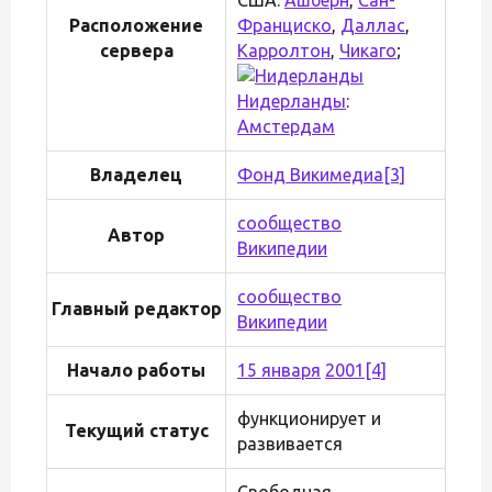
Расположение
Франциско
,
Даллас
,
сервера
Карролтон
,
Чикаго
;
Нидерланды
:
Амстердам
Владелец
Фонд Викимедиа
[3]
сообщество
Автор
Википедии
сообщество
Главный редактор
Википедии
Начало работы
15 января
2001
[4]
функционирует и
Текущий статус
развивается
Свободная