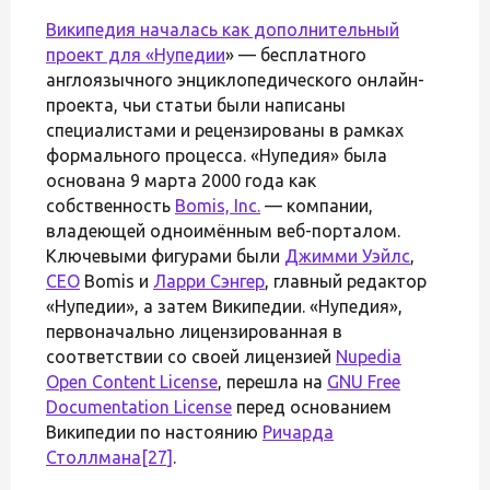
Википедия началась как дополнительный
проект для «
Нупедии
» — бесплатного
англоязычного энциклопедического онлайн-
проекта, чьи статьи были написаны
специалистами и рецензированы в рамках
формального процесса. «Нупедия» была
основана 9 марта 2000 года как
собственность
Bomis, Inc.
— компании,
владеющей одноимённым веб-порталом.
Ключевыми фигурами были
Джимми Уэйлс
,
CEO
Bomis и
Ларри Сэнгер
, главный редактор
«Нупедии», а затем Википедии. «Нупедия»,
первоначально лицензированная в
соответствии со своей лицензией
Nupedia
Open Content License
, перешла на
GNU Free
Documentation License
перед основанием
Википедии по настоянию
Ричарда
Столлмана
[27]
.