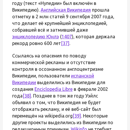
году (текст «Нупедии» был включён в
Википедию).
Английская Википедия
прошла
отметку в 2 млн статей 9 сентября 2007 года,
что делает её крупнейшей энциклопедией,
собравшей всё и затмившей даже
энциклопедию Юнлэ
(
1407
), которая держала
рекорд ровно 600 лет
[37]
.
Ссылаясь на опасения по поводу
коммерческой рекламы и отсутствие
контроля в осознанном англоцентризме
Википедии, пользователи
испанской
Википедии
выделились из Википедии для
создания
Enciclopedia Libre
в феврале 2002
года
[38]
. Позднее в том же году Уэйлс
объявил о том, что Википедия не будет
отображать рекламу, и её веб-сайт был
перемещён на wikipedia.org
[39]
. Некоторые
другие проекты выделились из Википедии по
редакционным причинам.
Wikinfo
не требует