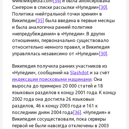
www.wikipedia.com
[34]
и была анонсирована
Сэнгером в списке рассылки «Нупедии»
[30]
.
Политика «нейтральной точки зрения» в
Википедии
[35]
была введена в первые месяцы
и была аналогична ранней политике
«непредубеждения» в «Нупедии». В других
отношениях, первоначально существовало
относительно немного правил, и Википедия
управлялась независимо от «Нупедии»
[30]
.
Википедия получила ранних участников из
«Нупедии», сообщений на
Slashdot
и за счёт
индексации поисковыми машинами
. Она
выросла до примерно 20 000 статей и 18
языковых разделов к концу 2001 года. К концу
2002 года она достигла 26 языковых
разделов, 46 к концу 2003 года и 161 к
последним дням 2004 года
[36]
. «Нупедия» и
Википедия сосуществовали, пока серверы
первой не были навсегда отключены в 2003