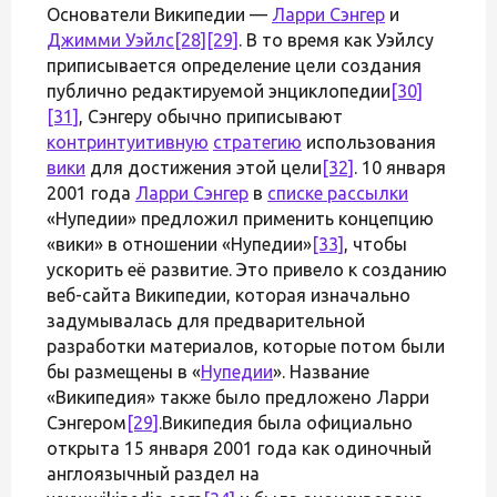
Основатели Википедии —
Ларри Сэнгер
и
Джимми Уэйлс
[28]
[29]
. В то время как Уэйлсу
приписывается определение цели создания
публично редактируемой энциклопедии
[30]
[31]
, Сэнгеру обычно приписывают
контринтуитивную
стратегию
использования
вики
для достижения этой цели
[32]
. 10 января
2001 года
Ларри Сэнгер
в
списке рассылки
«Нупедии» предложил применить концепцию
«вики» в отношении «Нупедии»
[33]
, чтобы
ускорить её развитие. Это привело к созданию
веб-сайта Википедии, которая изначально
задумывалась для предварительной
разработки материалов, которые потом были
бы размещены в «
Нупедии
». Название
«Википедия» также было предложено Ларри
Сэнгером
[29]
.Википедия была официально
открыта 15 января 2001 года как одиночный
англоязычный раздел на