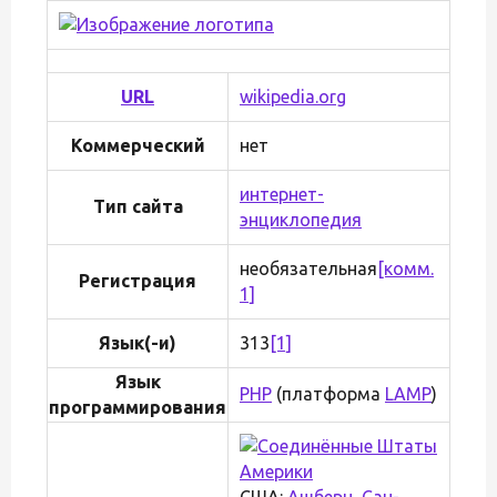
URL
wikipedia.org
Коммерческий
нет
интернет-
Тип сайта
энциклопедия
необязательная
[комм.
Регистрация
1]
Язык(-и)
313
[1]
Язык
PHP
(платформа
LAMP
)
программирования
США:
Ашберн
,
Сан-