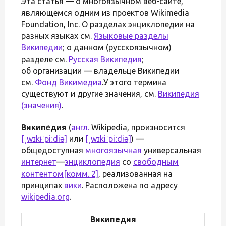
Эта статья — о многоязычном веб-сайте,
являющемся одним из проектов Wikimedia
Foundation, Inc. О разделах энциклопедии на
разных языках см.
Языковые разделы
Википедии
; о данном (русскоязычном)
разделе см.
Русская Википедия
;
об организации — владельце Википедии
см.
Фонд Викимедиа
.У этого термина
существуют и другие значения, см.
Википедия
(значения)
.
Википе́дия
(
англ.
Wikipedia, произносится
[ˌwɪkɨˈpiːdiə]
или
[ˌwɪkiˈpiːdiə]
) —
общедоступная
многоязычная
универсальная
интернет
—
энциклопедия
со
свободным
контентом
[комм. 2]
, реализованная на
принципах
вики
. Расположена по адресу
wikipedia.org
.
Википедия