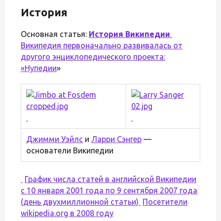
История
Основная статья:
История Википедии
Википедия первоначально развивалась от
другого энциклопедического проекта:
«
Нупедии
»
Джимми Уэйлс
и
Ларри Сэнгер
—
основатели Википедии
График числа статей в английской Википедии
с 10 января 2001 года по 9 сентября 2007 года
(день двухмиллионной статьи)
Посетители
wikipedia.org в 2008 году