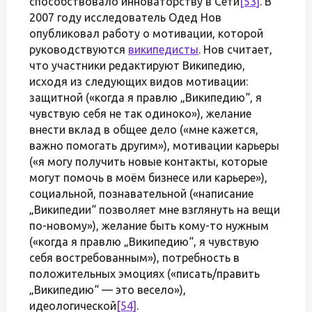
способствовало инноваторству в Сети
[53]
. В
2007 году исследователь Одед Нов
опубликовал работу о мотивации, которой
руководствуются
википедисты
. Нов считает,
что участники редактируют Википедию,
исходя из следующих видов мотивации:
защитной («когда я правлю „Википедию“, я
чувствую себя не так одиноко»), желание
внести вклад в общее дело («мне кажется,
важно помогать другим»), мотивации карьеры
(«я могу получить новые контакты, которые
могут помочь в моём бизнесе или карьере»),
социальной, познавательной («написание
„Википедии“ позволяет мне взглянуть на вещи
по-новому»), желание быть кому-то нужным
(«когда я правлю „Википедию“, я чувствую
себя востребованным»), потребность в
положительных эмоциях («писать/править
„Википедию“ — это весело»),
идеологической
[54]
.