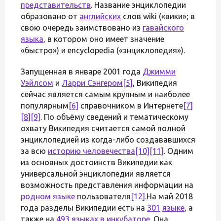
представительств
. Название энциклопедии
образовано от
английских
слов wiki («вики»; в
свою очередь заимствовано из
гавайского
языка
, в котором оно имеет значение
«быстро») и encyclopedia («энциклопедия»).
Запущенная в январе 2001 года
Джимми
Уэйлсом
и
Ларри Сэнгером
[5]
, Википедия
сейчас является самым крупным и наиболее
популярным
[6]
справочником в Интернете
[7]
[8]
[9]
. По объёму сведений и тематическому
охвату Википедия считается самой полной
энциклопедией из когда-либо создававшихся
за всю
историю человечества
[10]
[11]
. Одним
из основных достоинств Википедии как
универсальной энциклопедии является
возможность представления информации на
родном языке
пользователя
[12]
.На май 2018
года разделы Википедии есть на
301
языке
, а
также на
493 языках в инкубаторе
. Она