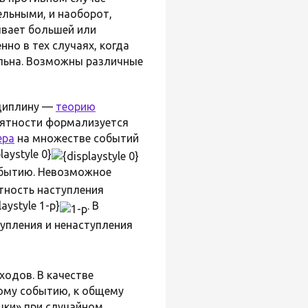
льными, и наоборот,
ывает большей или
нно в тех случаях, когда
ельна. Возможны различные
сциплину —
теорию
роятности формализуется
ера
на множестве событий
ystyle 0}
бытию. Невозможное
ятность наступления
aystyle 1-p}
. В
упления и ненаступления
одов. В качестве
ому событию, к общему
шки» при случайном