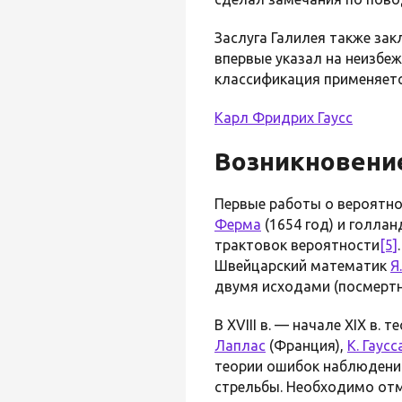
Заслуга Галилея также за
впервые указал на неизбеж
классификация применяется
Карл Фридрих Гаусс
Возникновение
Первые работы о вероятнос
Ферма
(1654 год) и голла
трактовок вероятности
[5]
Швейцарский математик
Я
двумя исходами (посмертно
В XVIII в. — начале ХIХ в.
Лаплас
(Франция),
К. Гаусс
теории ошибок наблюдений,
стрельбы. Необходимо отм