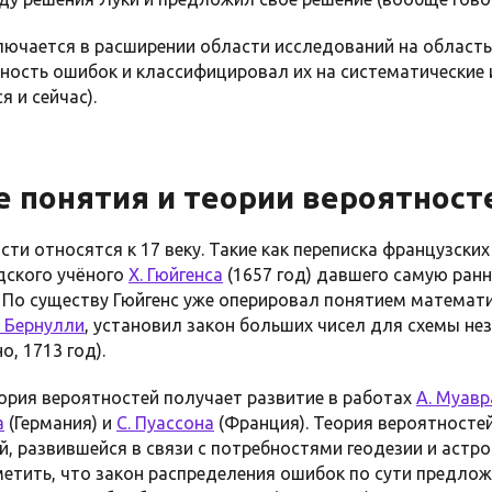
ключается в расширении области исследований на област
ность ошибок и классифицировал их на систематические 
 и сейчас).
 понятия и теории вероятност
ти относятся к 17 веку. Такие как переписка французски
ндского учёного
X. Гюйгенса
(1657 год) давшего самую ран
. По существу Гюйгенс уже оперировал понятием математ
. Бернулли
, установил закон больших чисел для схемы не
, 1713 год).
 теория вероятностей получает развитие в работах
А. Муавр
а
(Германия) и
С. Пуассона
(Франция). Теория вероятносте
 развившейся в связи с потребностями геодезии и астро
етить, что закон распределения ошибок по сути предлож