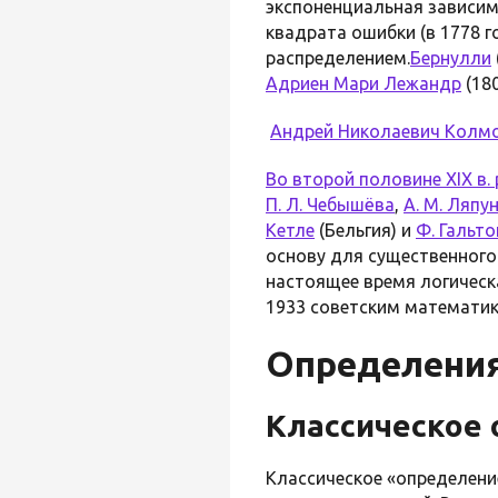
экспоненциальная зависимо
квадрата ошибки (в 1778 
распределением.
Бернулли
Адриен Мари Лежандр
(18
Андрей Николаевич Колм
Во второй половине XIX в.
П. Л. Чебышёва
,
А. М. Ляпу
Кетле
(Бельгия) и
Ф. Гальто
основу для существенного
настоящее время логическ
1933 советским математи
Определения
Классическое
Классическое «определени