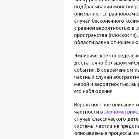
подбрасывании монетки ра
они являются равновозмо
случай бесконечного коли
с равной вероятностью в 
пространства (плоскости),
области равна отношению 
Эмпирическое «определени
достаточно большом числе
события. В современном 
частный случай абстрактн
мерой и вероятностью, вы
его наблюдения.
Вероятностное описание т
частности в
эконометрике
случае классического дет
системы частиц не предст
описываемые процессы им