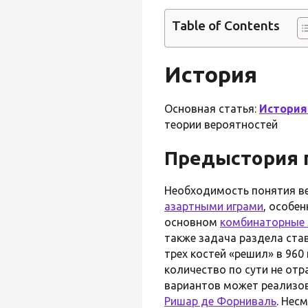
Table of Contents
История
Основная статья:
История
теории вероятностей
Предыстория 
Необходимость понятия ве
азартными играми
, особе
основном
комбинаторные 
также задача раздела став
трех костей «решил» в 960
количество по сути не от
вариантов может реализов
Ришар де Форниваль
. Нес