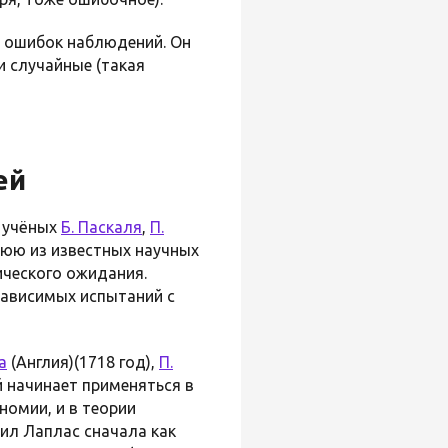
ь ошибок наблюдений. Он
и случайные (такая
ей
х учёных
Б. Паскаля
,
П.
нюю из известных научных
ического ожидания.
зависимых испытаний с
а
(Англия)(1718 год),
П.
й начинает применяться в
номии, и в теории
ил Лаплас сначала как