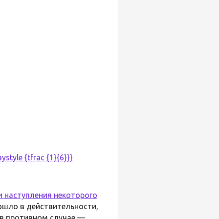
tyle {tfrac {1}{6}}}
и наступления некоторого
ошло в действительности,
в противном случае —