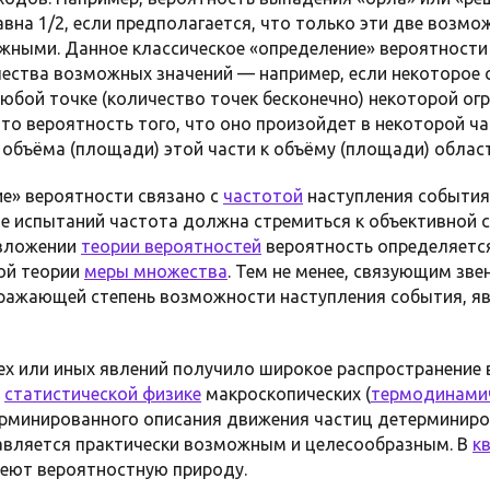
вна 1/2, если предполагается, что только эти две возм
жными. Данное классическое «определение» вероятност
чества возможных значений — например, если некоторое
любой точке (количество точек бесконечно) некоторой ог
 то вероятность того, что оно произойдет в некоторой ч
объёма (площади) этой части к объёму (площади) област
е» вероятности связано с
частотой
наступления события 
 испытаний частота должна стремиться к объективной 
изложении
теории вероятностей
вероятность определяетс
ой теории
меры множества
. Тем не менее, связующим зв
ражающей степень возможности наступления события, я
ех или иных явлений получило широкое распространение в
,
статистической физике
макроскопических (
термодинами
ерминированного описания движения частиц детерминиро
авляется практически возможным и целесообразным. В
к
еют вероятностную природу.