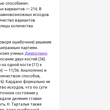
ью способами».
х вариантов — 216. В
о равновозможных исходов
личество вариантов
аблицы количества
говоря ошибочное) решение
выигранным партиям.
нских ученых
Джероламо
сании двух костей (36).
на одной кости (11) к
) — 11/36. Аналогично и
оличеством способов,
16). Кардано формально не
во исходов, что по сути
аточном состоянии у
задачи деления ставки
ть. Н. Тарталья также
ря, тоже ошибочное).