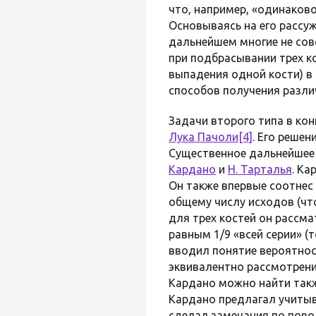
что, например, «одинаков
Основываясь на его рассу
дальнейшем многие не сов
при подбрасывании трех к
выпадения одной кости) в 
способов получения разли
Задачи второго типа в ко
Лука Пачоли
[4]
. Его реше
Существенное дальнейшее 
Кардано
и
Н. Тарталья
. Ка
Он также впервые соотнес 
общему числу исходов (чт
для трех костей он рассм
равным 1/9 «всей серии» 
вводил понятие вероятнос
эквивалентно рассмотрени
Кардано можно найти такж
Кардано предлагал учитыв
сделал замечания по пово