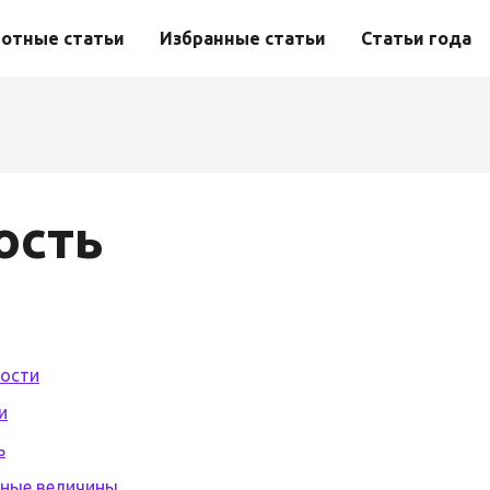
отные статьи
Избранные статьи
Статьи года
ость
ности
и
ь
йные величины