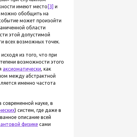
ожности имеют место
[3]
и
и можно обобщить на
 событие может произойти
раниченной области
асти этой допустимой
и всех возможных точек.
исходя из того, что при
степени возможности этого
я
аксиоматически
, как
еном между абстрактной
вляется именно частота
 современной науке, в
ческих
) систем, где даже в
ванное описание всей
вантовой физике
сами