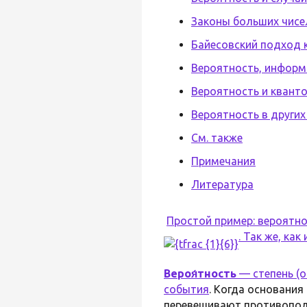
Законы больших чисе
Байесовский подход 
Вероятность, информ
Вероятность и квант
Вероятность в других
См. также
Примечания
Литература
Простой пример: вероятност
. Так же, как
Вероя́тность
— степень (о
события
. Когда основани
перевешивают противопол