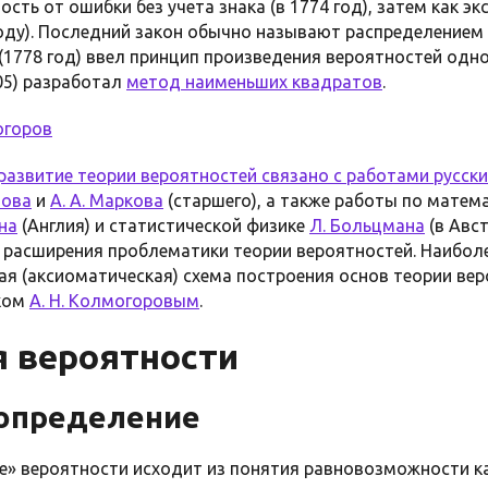
сть от ошибки без учета знака (в 1774 год), затем как 
году). Последний закон обычно называют распределением
(1778 год) ввел принцип произведения вероятностей одн
05) разработал
метод наименьших квадратов
.
огоров
 развитие теории вероятностей связано с работами русск
нова
и
А. А. Маркова
(старшего), а также работы по матем
на
(Англия) и статистической физике
Л. Больцмана
(в Авс
 расширения проблематики теории вероятностей. Наибол
ая (аксиоматическая) схема построения основ теории ве
ком
А. Н. Колмогоровым
.
 вероятности
 определение
е» вероятности исходит из понятия равновозможности к