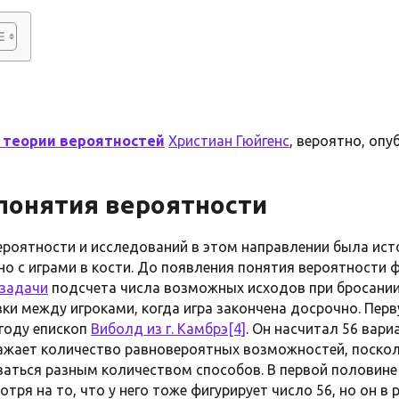
 теории вероятностей
Христиан Гюйгенс
, вероятно, опу
понятия вероятности
роятности и исследований в этом направлении была исто
нно с играми в кости. До появления понятия вероятности
задачи
подсчета числа возможных исходов при бросании 
ки между игроками, когда игра закончена досрочно. Пер
 году епископ
Виболд из г. Камбрэ
[4]
. Он насчитал 56 вари
ражает количество равновероятных возможностей, поскол
аться разным количеством способов. В первой половине 
мотря на то, что у него тоже фигурирует число 56, но он в