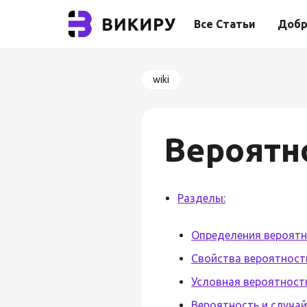
Все Статьи
Добр
wiki
Вероятн
Разделы:
Определения вероят
Свойства вероятност
Условная вероятност
Вероятность и случа