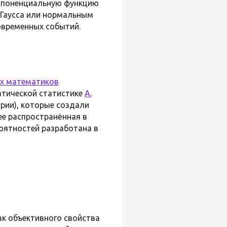
экспоненциальную функцию
 Гаусса или нормальным
овременных событий.
их математиков
атической статистике
А.
трии), которые создали
ее распространённая в
роятностей разработана в
ак объективного свойства