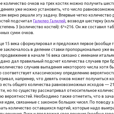
ое количество очков на трех костях можно получить шест
ждениях уже можно установить, что число равновозможны
сем верно решали эту задачу. Впервые четко количеств
остей подсчитал
Галилео Галилей
, возводя шестерку (ко
степень 3 (количество костей): 6³=216. Он же составил т
чных сумм очков.
нце 15 века сформулировал и предложил первое (вообще 
ние заключалось в делении ставки пропорционально уже 
продвижение в начале 16 века связано с именами италья
рдано дал правильный подсчет количества случаев при бро
количество случаев выпадения некоторого числа хотя бы 
о соответствует классическому определению вероятности
атривал, например, что девять очков может получиться к
(то есть общего количества равновозможных исходов — 2
ти, но по существу рассматривал относительное количест
ю вероятностей. Необходимо также отметить, что в зач
е идеи, связанные с законом больших чисел. По поводу 
ать количество оставшихся партий, которые надо выигра
ду решения Луки и предложил свое решение (вообще гово