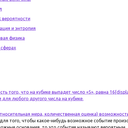
л
к вероятности
ация и энтропия
овая физика
 сферах
ь того, что на кубике выпадет число «5», равна 16{displays
 и для любого другого числа на кубике.
тносительная мера, количественная оценка) возможност
я для того, чтобы какое-нибудь возможное событие произ
ожные основания, то это событие называют вероятным, 