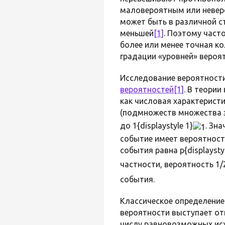
маловероятным или невер
может быть в различной ст
меньшей
[1]
. Поэтому част
более или менее точная к
градации «уровней» вероя
Исследование вероятности
вероятностей
[1]
. В теори
как числовая характерист
(подмножеств множества э
до 1{displaystyle 1}
. Зна
событие имеет вероятность
события равна p{displaystyl
частности, вероятность 1/2{
события.
Классическое определение
вероятности выступает о
числу равновозможных исх