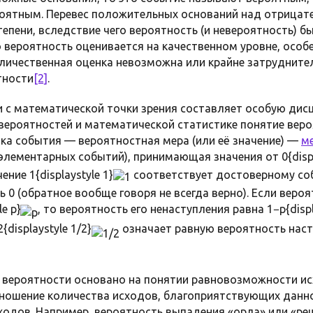
оятным. Перевес положительных оснований над отрицате
епени, вследствие чего вероятность (и невероятность) б
о вероятность оценивается на качественном уровне, особе
оличественная оценка невозможна или крайне затруднит
тности
[2]
.
 с математической точки зрения составляет особую ди
и вероятностей и математической статистике понятие ве
ика события — вероятностная мера (или её значение) —
м
лементарных событий), принимающая значения от 0{displa
чение 1{displaystyle 1}
соответствует достоверному со
 0 (обратное вообще говоря не всегда верно). Если веро
e p}
, то вероятность его ненаступления равна 1−p{displ
displaystyle 1/2}
означает равную вероятность наст
 вероятности основано на понятии равновозможности исх
тношение количества исходов, благоприятствующих данн
одов. Например, вероятность выпадения «орла» или «ре