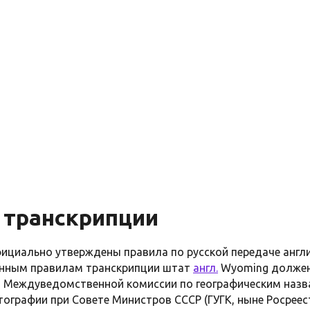
 транскрипции
фициально утверждены правила по русской передаче англи
нённым правилам транскрипции штат
англ.
Wyoming должен
ю Междуведомственной комиссии по географическим назв
тографии при Совете Министров СССР (ГУГК, ныне Росреес