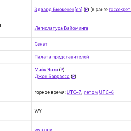
Эдвард Бьюкенен
[en]
(
Р
) (в ранге
госсекрет
н
Легислатура Вайоминга
Сенат
Палата представителей
Майк Энзи
(
Р
)
Джон Баррассо
(
Р
)
горное время:
UTC−7
,
летом
UTC−6
WY
wyo.gov