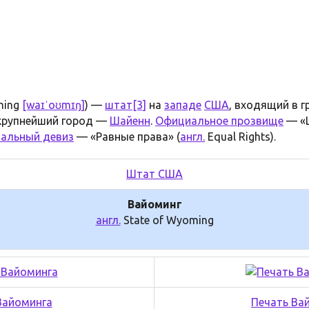
ing
[waɪˈoʊmɪŋ]
) —
штат
[3]
на
западе
США
, входящий в 
 крупнейший город —
Шайенн
.
Официальное прозвище
— «
альный девиз
— «Равные права» (
англ.
Equal Rights).
Штат США
Вайоминг
англ.
State of Wyoming
Вайоминга
Печать Ва