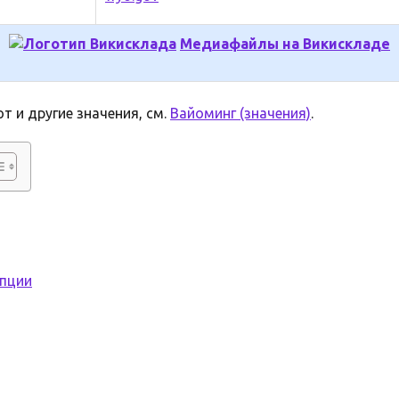
Медиафайлы на Викискладе
т и другие значения, см.
Вайоминг (значения)
.
ипции