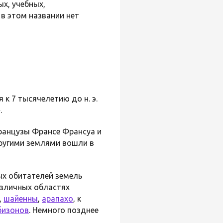
х, учебных,
 в этом названии нет
к 7 тысячелетию до н. э.
.
ранцузы Франсе Франсуа и
другими землями вошли в
ых обитателей земель
различных областях
,
шайенны
,
арапахо
, к
бизонов
. Немного позднее