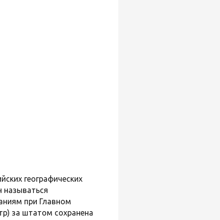
йских географических
 называться
аниям при Главном
тр) за штатом сохранена