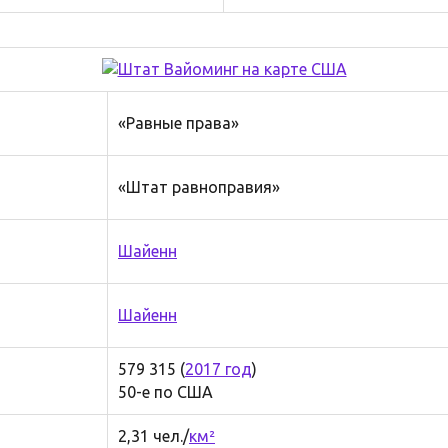
«Равные права»
«Штат равноправия»
Шайенн
Шайенн
579 315 (
2017 год
)
50-е по США
2,31 чел./
км²