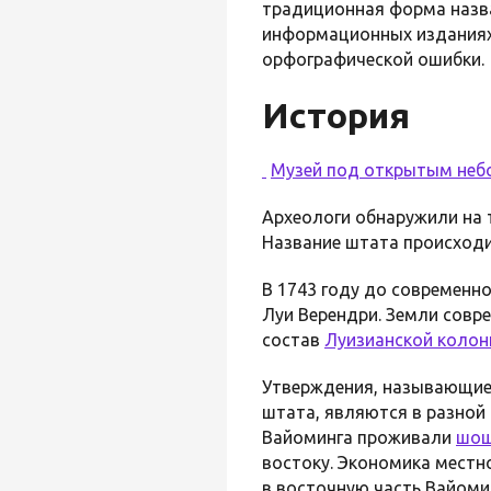
традиционная форма назва
информационных изданиях, 
орфографической ошибки.
История
Музей под открытым неб
Археологи обнаружили на 
Название штата происходи
В 1743 году до современн
Луи Верендри. Земли совр
состав
Луизианской колон
Утверждения, называющие 
штата, являются в разной 
Вайоминга проживали
шо
востоку. Экономика местн
в восточную часть Вайоми