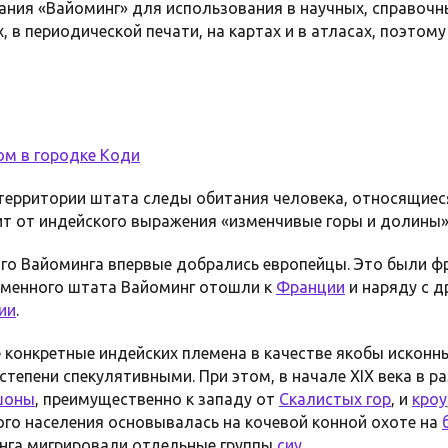
ния «Вайоминг» для использования в научных, справочны
в периодической печати, на картах и в атласах, поэтому
ом в городке
Коди
территории штата следы обитания человека, относящиеся 
т от индейского выражения «изменчивые горы и долины»
ого Вайоминга впервые добрались европейцы. Это были ф
еменного штата Вайоминг отошли к
Франции
и наряду с 
ии
.
конкретные индейских племена в качестве якобы исконн
степени спекулятивными. При этом, в начале XIX века в 
шоны
, преимущественно к западу от
Скалистых гор
, и
кроу
ого населения основывалась на кочевой конной охоте на
нга мигрировали отдельные группы
сиу
.