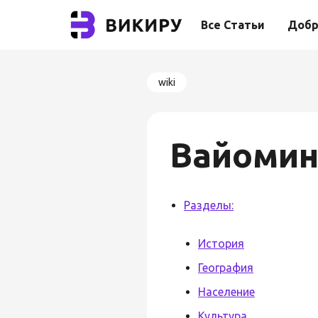
Все Статьи
Добр
wiki
Вайомин
Разделы:
История
География
Население
Культура