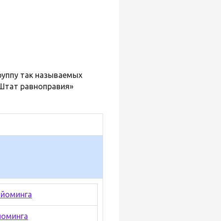
группу так называемых
Штат равноправия»
йоминга