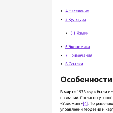
4 Население
5 Культура
5.1 Языки
6 Экономика
7 Примечания
8 Ссылки
Особенности
В марте 1973 года были о
названий. Согласно уточ
«Уайоминг»
[4]
. По решени
управлении геодезии и кар