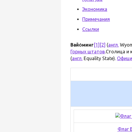
Экономика
Примечания
Ссылки
Вайо́минг
[1]
[2]
(
англ.
Wyom
Горных штатов
.Столица и
(
англ.
Equality State).
Офици
Флаг 