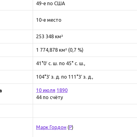
49-е по США
10-е место
253 348 км²
1 774,878 км² (0,7 %)
41°0′ с. ш. по 45° с. ш.,
104°3′ з. д. по 111°3′ з. д.,
10 июля
1890
а
44 по счёту
Марк Гордон
(
Р
)