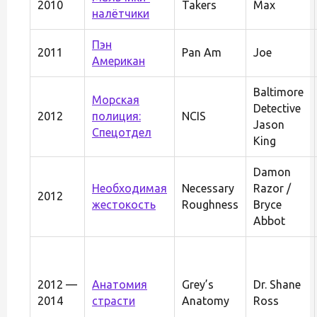
2010
Takers
Max
налётчики
Пэн
2011
Pan Am
Joe
Американ
Baltimore
Морская
Detective
2012
полиция:
NCIS
Jason
Спецотдел
King
Damon
Необходимая
Necessary
Razor /
2012
жестокость
Roughness
Bryce
Abbot
2012 —
Анатомия
Grey’s
Dr. Shane
2014
страсти
Anatomy
Ross