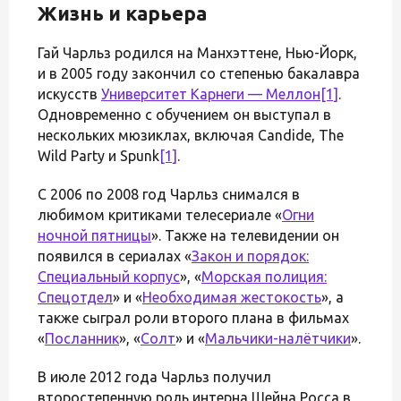
Жизнь и карьера
Гай Чарльз родился на Манхэттене, Нью-Йорк,
и в 2005 году закончил со степенью бакалавра
искусств
Университет Карнеги — Меллон
[1]
.
Одновременно с обучением он выступал в
нескольких мюзиклах, включая Candide, The
Wild Party и Spunk
[1]
.
С 2006 по 2008 год Чарльз снимался в
любимом критиками телесериале «
Огни
ночной пятницы
». Также на телевидении он
появился в сериалах «
Закон и порядок:
Специальный корпус
», «
Морская полиция:
Спецотдел
» и «
Необходимая жестокость
», а
также сыграл роли второго плана в фильмах
«
Посланник
», «
Солт
» и «
Мальчики-налётчики
».
В июле 2012 года Чарльз получил
второстепенную роль интерна Шейна Росса в