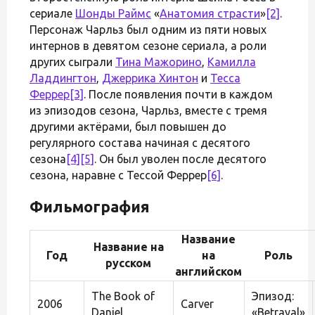
сериале
Шонды Раймс
«
Анатомия страсти
»
[2]
.
Персонаж Чарльз был одним из пяти новых
интернов в девятом сезоне сериала, а роли
других сыграли
Тина Мажорино
,
Камилла
Ладдингтон
,
Джеррика Хинтон
и
Тесса
Феррер
[3]
. После появления почти в каждом
из эпизодов сезона, Чарльз, вместе с тремя
другими актёрами, был повышен до
регулярного состава начиная с десятого
сезона
[4]
[5]
. Он был уволен после десятого
сезона, наравне с Тессой Феррер
[6]
.
Фильмография
Название
Название на
Год
на
Роль
русском
английском
The Book of
Эпизод:
2006
Carver
Daniel
«Betrayal»