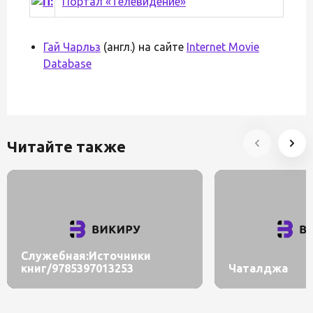
Портал «Телевидение»
Гай Чарльз
(англ.) на сайте
Internet Movie
Database
Читайте также
Служебная:Источники
книг/9785397013253
Чаталджа