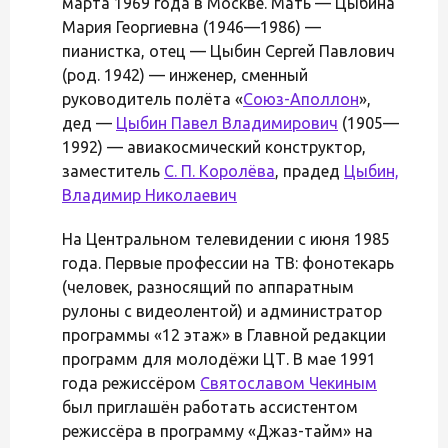
марта 1969 года в Москве. Мать — Цыбина
Мария Георгиевна (1946—1986) —
пианистка, отец — Цыбин Сергей Павлович
(род. 1942) — инженер, сменный
руководитель полёта «
Союз-Аполлон
»,
дед —
Цыбин Павел Владимирович
(1905—
1992) — авиакосмический конструктор,
заместитель
С. П. Королёва
, прадед
Цыбин,
Владимир Николаевич
На Центральном телевидении с июня 1985
года. Первые профессии на ТВ: фонотекарь
(человек, разносящий по аппаратным
рулоны с видеолентой) и администратор
программы «12 этаж» в Главной редакции
программ для молодёжи ЦТ. В мае 1991
года режиссёром
Святославом Чекиным
был приглашён работать ассистентом
режиссёра в программу «Джаз-тайм» на