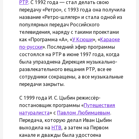
РТР
. С 1992 года — стал делать свою
передачу «Ретро», с 1993 года она получила
название «Ретро-шлягер» и стала одной из
популярных передач Российского
телевидения, наряду с такими проектами
как «Программа «А», «
У Ксюши
», «
Караоке
по-русски
». Последний эфир программы
состоялся на РТР в июне 1997 года, когда
была упразднена Дирекция музыкально-
развлекательного вещания РТР, все ее
сотрудники сокращены, а все музыкальные
передачи закрыты.
С 1999 года И. С. Цыбин режиссёр-
постановщик программы «
Путешествия
натуралиста
» с
Павлом Любимцевым
.
Передача, которую делал Иван Цыбин
выходила на
НТВ
, а затем на Первом
канале и дважды была удостоена