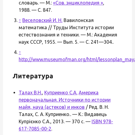
словарь. — М.:
«Сов. энциклопедия »
,
1988. — С. 847.
↑
Веселовский И. Н.
Вавилонская
математика // Труды Института истории
естествознания и техники. — М.: Академия
наук СССР, 1955. — Вып. 5. — С. 241—304..
↑
http://www.museumofman.org/html/lessonplan_may
Литература
Талах В.Н.
,
Куприенко С.А.
Америка
первоначальная. Источники по истории
майя, науа (астеков) и инков
/ Ред. В. Н.
Талах, С. А. Куприенко.. — К.: Видавець
Купрієнко С.А., 2013. — 370 с. —
ISBN 978-
617-7085-00-2
.