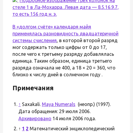
Подробное изображение трёх колонок на
стеле 1 в Ла-Мохарра. Левая дата — 8.5.16.9.7,
то есть 156 год н. э.
В «долгом счёте» календаря майя
применялась разновидность
двадцатеричной
системы счисления
, в которой второй разряд
мог содержать только цифры от 0 до 17,
после чего к третьему разряду добавлялась
единица. Таким образом, единица третьего
разряда означала не 400, а 18 × 20 = 360, что
близко к числу дней в солнечном году .
Примечания
↑
Saxakali.
Maya Numerals
(неопр.) (1997).
Дата обращения: 29 июля 2006.
Архивировано
14 июля 2006 года.
↑
1
2
Математический энциклопедический