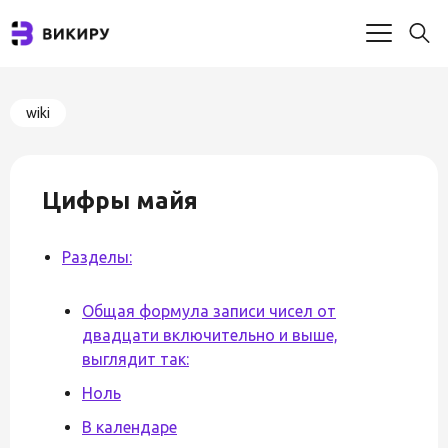
wiki
Цифры майя
Разделы:
Общая формула записи чисел от
двадцати включительно и выше,
выглядит так:
Ноль
В календаре