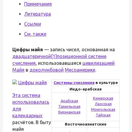
Примечания
Литература
Ссылки
См. также
Цифры майя
— запись чисел, основанная на
двадцатеричной
[1]
позиционной системе
счисления
, использовавшаяся
цивилизацией
Майя
в
доколумбовой
Месоамерике
.
Цифры майя
Системы счисления
в культуре
Индо-арабская
Эта система
Кхмерская
Арабская
использовалась
Лаосская
Тамильская
для
Монгольская
Бирманская
Тайская
календарных
расчётов. В быту
Восточноазиатские
майя