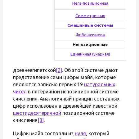
Нега-позиционная
Симметричная
Смешанные системы
Фибоначчиева
Непозиционные
Единичная (унарная)
древнеегипетской
[2]
. Об этой системе дают
представление сами цифры майя, которые
являются записью первых 19
натуральных
чисел
в пятеричной непозиционной системе
счисления. Аналогичный принцип составных
цифр использован в древнейшей известной
шестидесятеричной
позиционной системе
счисления
[3]
.
Цифры майя состояли из
нуля
, который