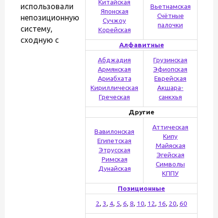
Китайская
использовали
Вьетнамская
Японская
Счётные
непозиционную
Сучжоу
палочки
систему,
Корейская
сходную с
Алфавитные
Абджадия
Грузинская
Армянская
Эфиопская
Ариабхата
Еврейская
Кириллическая
Акшара-
Греческая
санкхья
Другие
Аттическая
Вавилонская
Кипу
Египетская
Майяская
Этрусская
Эгейская
Римская
Символы
Дунайская
КППУ
Позиционные
2
,
3
,
4
,
5
,
6
,
8
,
10
,
12
,
16
,
20
,
60