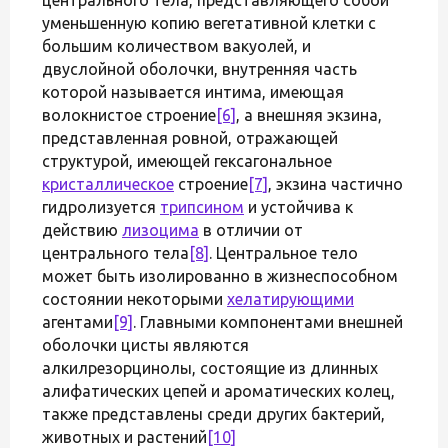
уменьшенную копию вегетативной клетки с
большим количеством вакуолей, и
двуслойной оболочки, внутренняя часть
которой называется интима, имеющая
волокнистое строение
[6]
, а внешняя экзина,
представленная ровной, отражающей
структурой, имеющей гексагональное
кристаллическое
строение
[7]
, экзина частично
гидролизуется
трипсином
и устойчива к
действию
лизоцима
в отличии от
центрального тела
[8]
. Центральное тело
может быть изолированно в жизнеспособном
состоянии некоторыми
хелатирующими
агентами
[9]
. Главными компонентами внешней
оболочки цисты являются
алкилрезорцинолы, состоящие из длинных
алифатических цепей и ароматических колец,
также представлены среди других бактерий,
животных и растений
[10]