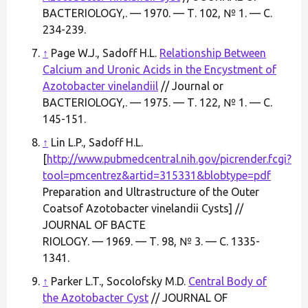
BACTERIOLOGY,. — 1970. — Т. 102, № 1. — С.
234-239.
↑
Page W.J., Sadoff H.L.
Relationship Between
Calcium and Uronic Acids in the Encystment of
Azotobacter vinelandiil
// Journal or
BACTERIOLOGY,. — 1975. — Т. 122, № 1. — С.
145-151.
↑
Lin L.P., Sadoff H.L.
[
http://www.pubmedcentral.nih.gov/picrender.fcgi?
tool=pmcentrez&artid=315331&blobtype=pdf
Preparation and Ultrastructure of the Outer
Coatsof Azotobacter vinelandii Cysts] //
JOURNAL OF BACTE
RIOLOGY. — 1969. — Т. 98, № 3. — С. 1335-
1341.
↑
Parker L.T., Socolofsky M.D.
Central Body of
the Azotobacter Cyst
// JOURNAL OF