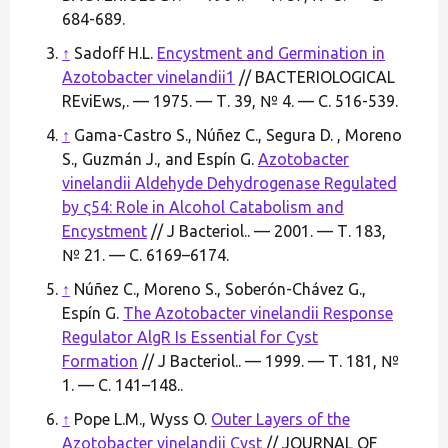
684-689.
↑
Sadoff H.L.
Encystment and Germination in
Azotobacter vinelandii1
// BACTERIOLOGICAL
REviEws,. — 1975. — Т. 39, № 4. — С. 516-539.
↑
Gama-Castro S., Núñez C., Segura D. , Moreno
S., Guzmán J., and Espín G.
Azotobacter
vinelandii Aldehyde Dehydrogenase Regulated
by ς54: Role in Alcohol Catabolism and
Encystment
// J Bacteriol.. — 2001. — Т. 183,
№ 21. — С. 6169–6174.
↑
Núñez C., Moreno S., Soberón-Chávez G.,
Espín G.
The Azotobacter vinelandii Response
Regulator AlgR Is Essential for Cyst
Formation
// J Bacteriol.. — 1999. — Т. 181, №
1. — С. 141–148..
↑
Pope L.M., Wyss O.
Outer Layers of the
Azotobacter vinelandii Cyst
// JOURNAL OF