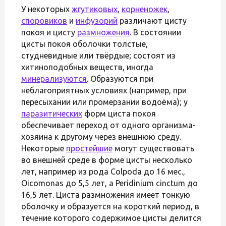
У некоторых
жгутиковых
,
корненожек
,
споровиков
и
инфузорий
различают цисту
покоя и цисту
размножения
. В состоянии
цисты покоя оболочки толстые,
студневидные или твёрдые; состоят из
хитиноподобных веществ, иногда
минерализуются
. Образуются при
неблагоприятных условиях (например, при
пересыхании или промерзании водоёма); у
паразитических
форм циста покоя
обеспечивает переход от одного организма-
хозяина к другому через внешнюю среду.
Некоторые
простейшие
могут существовать
во внешней среде в форме цисты несколько
лет, например из рода Colpoda до 16 мес.,
Oicomonas до 5,5 лет, a Peridinium cinctum до
16,5 лет. Циста размножения имеет тонкую
оболочку и образуется на короткий период, в
течение которого содержимое цисты делится