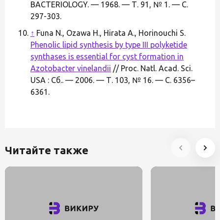
BACTERIOLOGY. — 1968. — Т. 91, № 1. — С.
297-303.
↑
Funa N., Ozawa H., Hirata A., Horinouchi S.
Phenolic lipid synthesis by type III polyketide
synthases is essential for cyst formation in
Azotobacter vinelandii
// Proc. Natl. Acad. Sci.
USA : Сб.. — 2006. — Т. 103, № 16. — С. 6356–
6361.
Читайте также