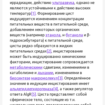
иррадиации, действию
ультразвука
, однако не
являются устойчивыми к действию высоких
температур
[1]
. Формирование цист
индуцируется изменением концентрации
питательных веществ в питательной среде,
добавлением некоторых органических
веществ (например
этанола
, н-
бутанола
и β-
гидроксибутирата) к питательной среде,
цисты редко образуются в жидких
питательных средах
[2]
, инцистирование
может быть индуцированно химическими
факторами, инцистирование сопровождается
метаболическими
сдвигами, изменениями в
катаболизме и
дыхании
, изменениями в
биосинтезе
макромолекул
[3]
. Определённое
значение в индукции инцистирования имеет
альдегиддегидрогеназа
[4]
, а также регулятор
ответа AlgR
[5]
. Циста представляет собой
сферическое тело, состоящее из т.н.
центрального тела, представляющего собой