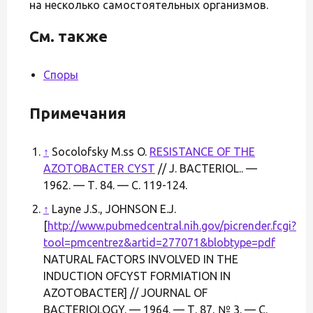
на несколько самостоятельных организмов.
См. также
Споры
Примечания
↑
Socolofsky M.ss O.
RESISTANCE OF THE
AZOTOBACTER CYST
// J. BACTERIOL.. —
1962. — Т. 84. — С. 119-124.
↑
Layne J.S., JOHNSON E.J.
[
http://www.pubmedcentral.nih.gov/picrender.fcgi?
tool=pmcentrez&artid=277071&blobtype=pdf
NATURAL FACTORS INVOLVED IN THE
INDUCTION OFCYST FORMIATION IN
AZOTOBACTER] // JOURNAL OF
BACTERIOLOGY. — 1964. — Т. 87, № 3. — С.