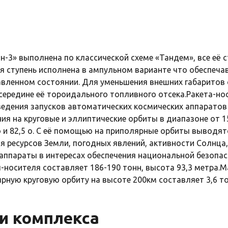
н-3» выполнена по классической схеме «Тандем», все её 
я ступень исполнена в ампульном варианте что обеспеч
авленном состоянии. Для уменьшения внешних габаритов 
середине её тороидального топливного отсека.Ракета-но
едения запусков автоматических космических аппаратов 
ия на круговые и эллиптические орбиты в диапазоне от 1
o и 82,5 о. С её помощью на приполярные орбиты выводя
 ресурсов Земли, погодных явлений, активности Солнца,
 аппараты в интересах обеспечения национальной безопас
-носителя составляет 186-190 тонн, высота 93,3 метра.Ма
рную круговую орбиту на высоте 200км составляет 3,6 то
и комплекса