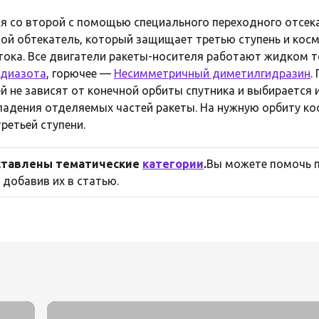
ся со второй с помощью специального переходного отсек
ой обтекатель, который защищает третью ступень и косм
ока. Все двигатели ракеты-носителя работают жидком то
 диазота
, горючее —
Несимметричный диметилгидразин
.
ей не зависят от конечной орбиты спутника и выбирается
падения отделяемых частей ракеты. На нужную орбиту ко
етьей ступени.
оставлены тематические
категории
.
Вы можете помочь п
 добавив их в статью.