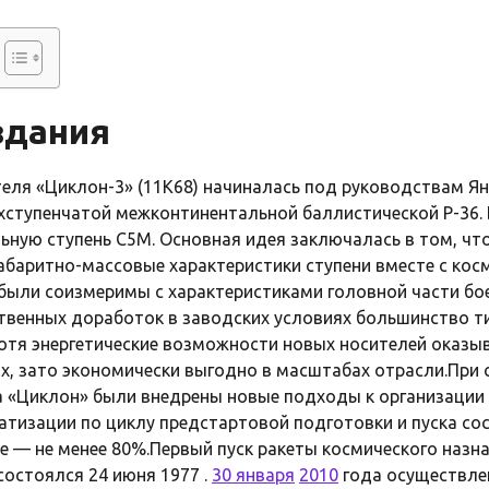
здания
еля «Циклон-3» (11К68) начиналась под руководствам Янг
хступенчатой межконтинентальной баллистической Р-36.
ьную ступень С5М. Основная идея заключалась в том, чт
абаритно-массовые характеристики ступени вместе с кос
были соизмеримы с характеристиками головной части бое
твенных доработок в заводских условиях большинство т
хотя энергетические возможности новых носителей оказы
, зато экономически выгодно в масштабах отрасли.При 
 «Циклон» были внедрены новые подходы к организации 
матизации по циклу предстартовой подготовки и пуска со
е — не менее 80%.Первый пуск ракеты космического назн
остоялся 24 июня 1977 .
30 января
2010
года осуществлен