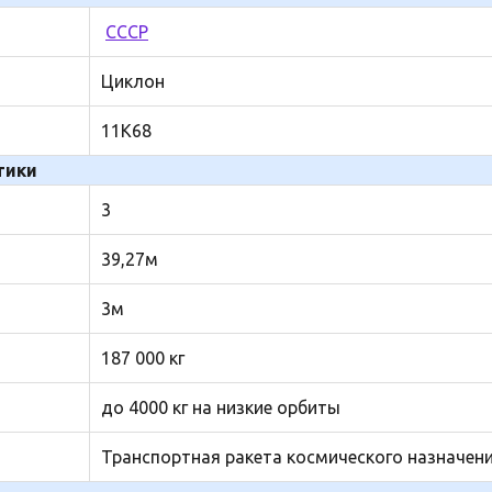
СССР
Циклон
11К68
тики
3
39,27м
3м
187 000 кг
до 4000 кг на низкие орбиты
Транспортная ракета космического назначен