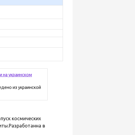
и на украинском
едено из украинской
апуск космических
иты.Разработанна в