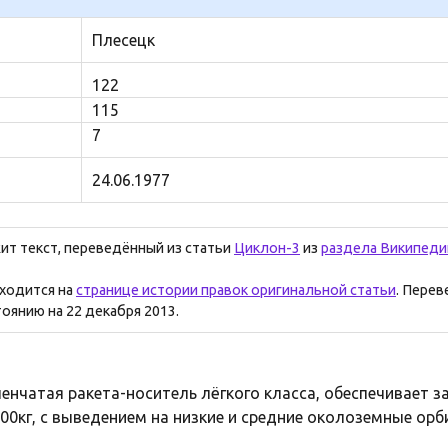
Плесецк
122
115
7
24.06.1977
ит текст, переведённый из статьи
Циклон-3
из
раздела Википеди
аходится на
странице истории правок оригинальной статьи
. Перев
оянию на 22 декабря 2013.
енчатая ракета-носитель лёгкого класса, обеспечивает з
00кг, с выведением на низкие и средние околоземные орб