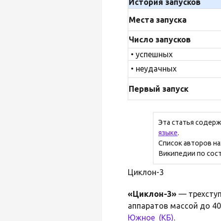
История запусков
Места запуска
Число запусков
• успешных
• неудачных
Первый запуск
Эта статья содерж
языке
.
Список авторов н
Википедии по сост
Циклон-3
«Циклон-3»
— трехступ
аппаратов массой до 40
Южное_(КБ)
.