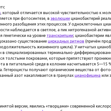
етс
й
, который отличается высокой чувствительностью к мол
яется при фотосинтезе, в
эволюции
цианобактерий реали
енного разобщения этих процессов. У одноклеточных циа
ости наблюдается в светлое, а пик нитрогеназной актив
ся генетически на уровне
транскрипции
; цианобактерии я
 доказано существование
циркадных ритмов
(причём прод
одолжительность жизненного цикла). У нитчатых цианоб
н в специализированных терминально-дифференцирован
ся толстыми покровами, которые препятствуют проникн
та в питательной среде в колонии насчитывается 5—15 % 
а. Гетероцисты получают органические вещества от фот
занный азот накапливается в гранулах
цианофицина
или 
ринятой версии, явились «творцами» современной кисл