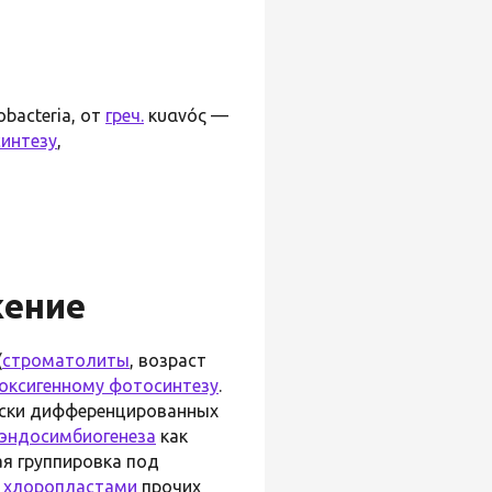
bacteria, от
греч.
κυανός —
интезу
,
жение
(
строматолиты
, возраст
оксигенному фотосинтезу
.
ески дифференцированных
эндосимбиогенеза
как
ая группировка под
с
хлоропластами
прочих