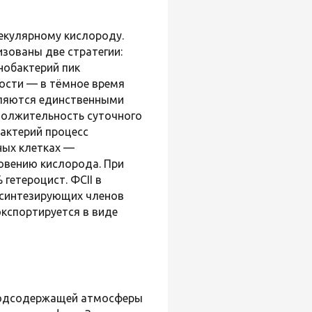
екулярному кислороду.
зованы две стратегии:
нобактерий пик
ности — в тёмное время
вляются единственными
олжительность суточного
актерий процесс
ных клетках —
овению кислорода. При
гетероцист. ФСII в
осинтезирующих членов
экспортируется в виде
ородсодержащей атмосферы