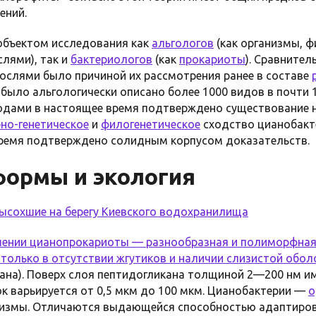
ений.
объектом исследования как
альгологов
(как организмы, ф
лями), так и
бактериологов
(как
прокариоты
). Сравните
рослями было причиной их рассмотрения ранее в составе
 было альгологически описано более 1000 видов в почти 
дами в настоящее время подтверждено существование не
но-генетическое
и
филогенетическое
сходство цианобакт
время подтверждено солидным корпусом доказательств.
ормы и экология
ысохшие на берегу Киевского водохранилища
ении цианопрокариоты — разнообразная и полиморфная 
олько в отсутствии жгутиков и наличии слизистой оболо
ана). Поверх слоя пептидогликана толщиной 2—200 нм и
к варьируется от 0,5 мкм до 100 мкм. Цианобактерии —
о
измы. Отличаются выдающейся способностью адаптиров