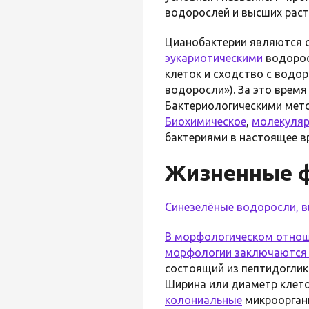
водорослей и высших раст
Цианобактерии являются 
эукариотическими
водорос
клеток и сходство с водо
водоросли»). За это время
Бактериологическими мето
Биохимическое
,
молекуляр
бактериями в настоящее 
Жизненные ф
Синезелёные водоросли, в
В морфологическом отнош
морфологии заключаются т
состоящий из пептидоглик
Ширина или диаметр клето
колониальные
микроорган