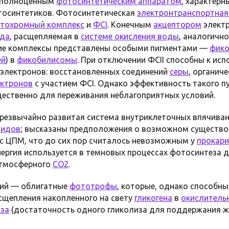
 полноценным
фотосинтетическим аппаратом
, характер
осинтетиков. Фотосинтетическая
электронтранспортная
итохромный комплекс
и
ФСI
. Конечным
акцептором
элект
да
, расщепляемая в
системе окисления воды
, аналогичн
ие комплексы представлены особыми пигментами —
фик
ей
) в
фикобилисомы
. При отключении ФСII способны к ис
 электронов: восстановленных соединений
серы
, органич
ектронов
с участием ФСI. Однако эффективность такого п
щественно для переживания неблагоприятных условий.
чрезвычайно развитая система внутриклеточных впячива
оидов
; высказаны предположения о возможном существов
 с ЦПМ, что до сих пор считалось невозможным у
прокар
нергия используется в темновых процессах фотосинтеза 
атмосферного
CO2
.
ий — облигатные
фототрофы
, которые, однако способн
сщепления накопленного на свету
гликогена
в
окислитель
иза
(достаточность одного гликолиза для поддержания 