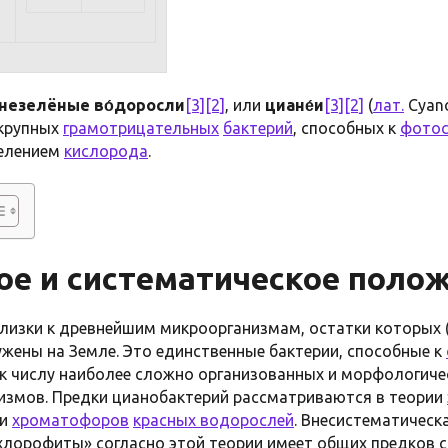
незелёные во́доросли
[3]
[2]
, или
циане́и
[3]
[2]
(
лат.
Cyano
крупных
грамотрицательных
бактерий
, способных к
фотос
елением
кислорода
.
е и систематическое поло
лизки к древнейшим микроорганизмам, остатки которых 
ужены на Земле. Это единственные бактерии, способные к
 к числу наиболее сложно организованных и морфологич
измов. Предки цианобактерий рассматриваются в теории
ки
хроматофоров
красных водорослей
. Внесистематическ
лорофиты» согласно этой теории имеет общих предков 