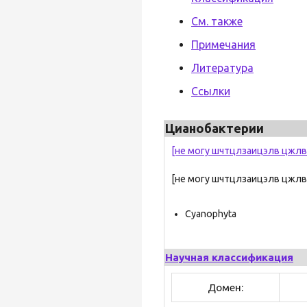
См. также
Примечания
Литература
Ссылки
Цианобактерии
[не могу шчтцлзаицэлв цжлви
[не могу шчтцлзаицэлв цжлв
Cyanophyta
Научная классификация
Домен: