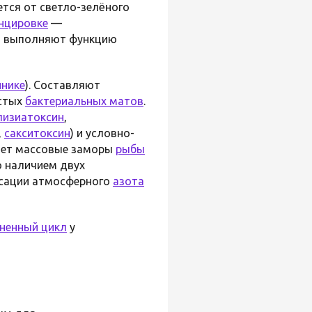
ется от светло-зелёного
нцировке
—
ты выполняют функцию
нике
). Составляют
лстых
бактериальных матов
.
лизиатоксин
,
,
сакситоксин
) и условно-
ает массовые заморы
рыбы
 наличием двух
ксации атмосферного
азота
ненный цикл
у