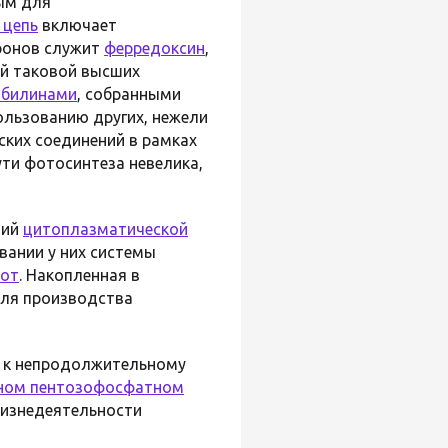
ным для
 цепь
включает
ронов служит
ферредоксин
,
ой таковой высших
обилинами
, собранными
пользованию других, нежели
еских соединений в рамках
ути фотосинтеза невелика,
ний
цитоплазматической
ании у них системы
иот
. Накопленная в
для производства
ы к непродолжительному
ном пентозофосфатном
жизнедеятельности