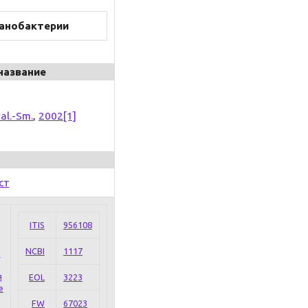
анобактерии
название
al.-Sm.
,
2002
[1]
ст
ITIS
956108
NCBI
1117
я
EOL
3223
е
FW
67023