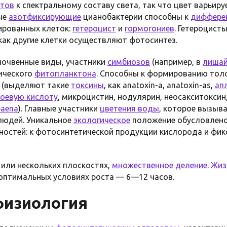
нтов
к спектральному составу света, так что цвет варьиру
ые
азотфиксирующие
цианобактерии способны к
диффере
рованных клеток:
гетероцист
и
гормогониев
. Гетероцис
 как другие клетки осуществляют фотосинтез.
почвенные виды, участники
симбиозов
(например, в
лишай
ического
фитопланктона
. Способны к формированию то
 (выделяют такие
токсины
, как anatoxin-a, anatoxin-as,
ап
оевую кислоту
, микроцистин, нодулярин, неосакситоксин
aena
). Главные участники
цветения воды
, которое вызыв
людей. Уникальное
экологическое
положение обусловлено
ностей: к фотосинтетической продукции кислорода и фи
или нескольких плоскостях,
множественное деление
.
Жиз
оптимальных условиях роста — 6—12 часов.
физиология