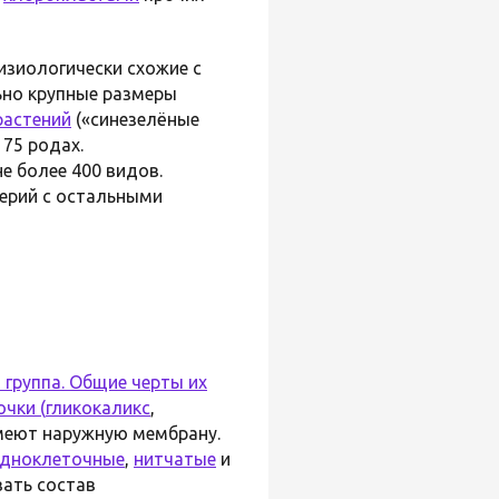
изиологически схожие с
льно крупные размеры
растений
(«синезелёные
175 родах.
 более 400 видов.
ерий с остальными
группа. Общие черты их
чки (
гликокаликс
,
меют наружную мембрану.
дноклеточные
,
нитчатые
и
ать состав