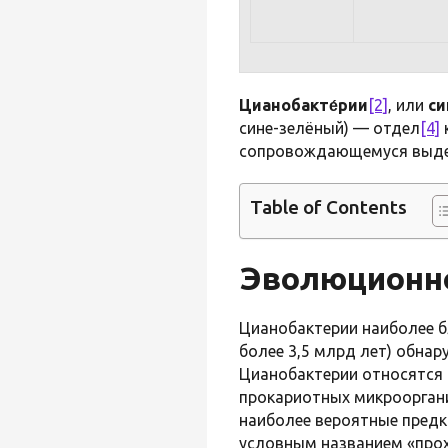
Цианобакте́рии
[2]
, или
си
сине-зелёный) — отдел
[4]
сопровождающемуся выд
Table of Contents
Эволюционно
Цианобактерии наиболее б
более 3,5 млрд лет) обнар
Цианобактерии относятся
прокариотных микроорган
наиболее вероятные пред
условным названием «прох