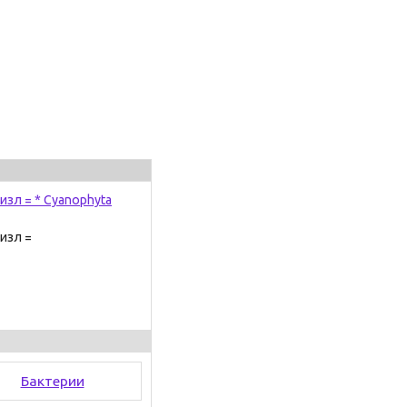
зл = * Cyanophyta
изл =
Бактерии