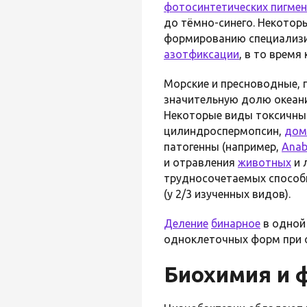
фотосинтетических пигме
до тёмно-синего. Некотор
формированию специализи
азотфиксации
, в то время
Морские и пресноводные, 
значительную долю океан
Некоторые виды токсичны
цилиндроспермопсин,
дом
патогенны (например,
Anab
и отравления
животных
и 
трудносочетаемых способ
(у 2/3 изученных видов).
Деление
бинарное
в одной 
одноклеточных форм при 
Биохимия и 