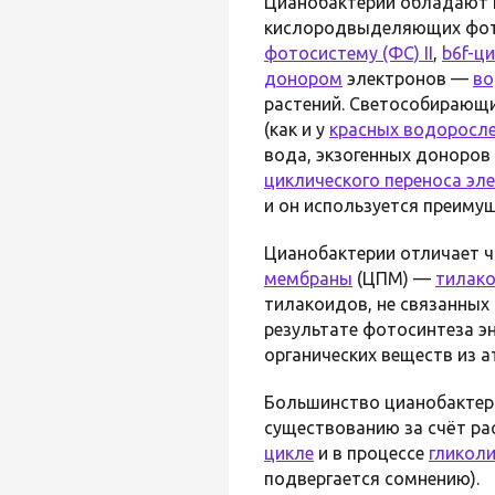
Цианобактерии обладают
кислородвыделяющих фот
фотосистему (ФС) II
,
b6f-ц
донором
электронов —
во
растений. Светособирающ
(как и у
красных водоросл
вода, экзогенных доноров
циклического переноса эл
и он используется преиму
Цианобактерии отличает 
мембраны
(ЦПМ) —
тилак
тилакоидов, не связанных
результате фотосинтеза э
органических веществ из 
Большинство цианобактер
существованию за счёт ра
цикле
и в процессе
гликол
подвергается сомнению).