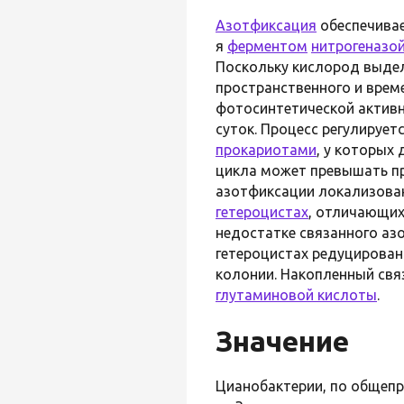
Азотфиксация
обеспечива
я
ферментом
нитрогеназо
Поскольку кислород выдел
пространственного и врем
фотосинтетической активн
суток. Процесс регулирует
прокариотами
, у которых
цикла может превышать пр
азотфиксации локализова
гетероцистах
, отличающих
недостатке связанного азо
гетероцистах редуцирован
колонии. Накопленный свя
глутаминовой кислоты
.
Значение
Цианобактерии, по общеп