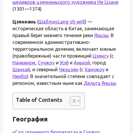
шедевров цзяннаньского художника
Ни Цзаня
(1301—1374)
Цзяннань
(
Шаблон:Lang-zh-ипб
) —
историческая область в Китае, занимающая
правый берег нижнего течения реки
Янцзы
. В
современном административано-
территориальном делении, включает южные
(правобережные) части провинций
Цзянсу
(с
Нанкином
,
Сучжоу
и
Уси
) и
Аньхой
, город
Шанхай
, и северный
Чжэцзян
(c
Ханчжоу
и
Нинбо
). В значительной степени совпадает с
регионом, известным ныне как
Дельта Янцзы
.
Table of Contents
География
«Сад скромного бюрократа» в
Сучжоу