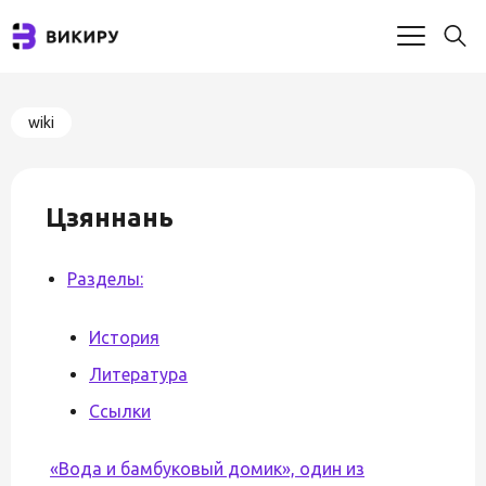
wiki
Цзяннань
Разделы:
История
Литература
Ссылки
«Вода и бамбуковый домик», один из