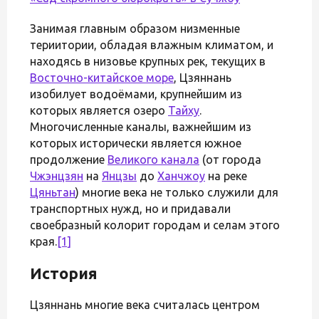
Занимая главным образом низменные
териитории, обладая влажным климатом, и
находясь в низовье крупных рек, текущих в
Восточно-китайское море
, Цзяннань
изобилует водоёмами, крупнейшим из
которых является озеро
Тайху
.
Многочисленные каналы, важнейшим из
которых исторически является южное
продолжение
Великого канала
(от города
Чжэнцзян
на
Янцзы
до
Ханчжоу
на реке
Цяньтан
) многие века не только служили для
транспортных нужд, но и придавали
своебразный колорит городам и селам этого
края.
[1]
История
Цзяннань многие века считалась центром