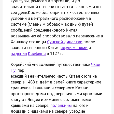
культуры, ремесел и торговли, и до
значительной степени остается таковым и по
сей день.Кроме благоприятных естественных
условий и центрального расположения в
системе (главным образом водных) путей
сообщений средневекового Китая,
возвышению её способствовало перенесение в
Ханчжоу столицы
Сунской династии
после
захвата северного Китая
чжурчжэнями
и
падения
Кайфына
в 1127 г.
Корейский «невольный путешественник»
Чхве
Пу
, пер
есекший значительную часть Китая с юга на
север в 1488 г, даёт в своей книге характерное
сравнение Цзяннани и северного Китая:
просторные дома под черепичными кровлями
к югу от Янцзы и хижины с соломенными
крышами на севере;
паланкины
на юге и
лошади с ишаками на севере; усердие