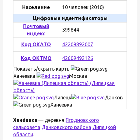
Население
10 человек (2010)
Цифровые идентификаторы
Почтовый
399844
индекс
Код ОКАТО
42209892007
Код ОКТМО
42609492126
Показать/скрыть карты
Ханеевка
Москва
Липецк
Данков
Ханеевка
Хане́евка
— деревня
Ягодновского
сельсовета
Данковского района
Липецкой
области
.