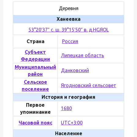
Деревня
Ханеевка
53°20′37″ с. ш. 39°15′50″ в. д.
H
G
Я
O
L
Страна
Россия
Субъект
Липецкая область
Федерации
Муниципальный
Данковский
район
Сельское
Ягодновский сельсовет
поселение
История и география
Первое
1680
упоминание
Часовой пояс
UTC+3:00
Население