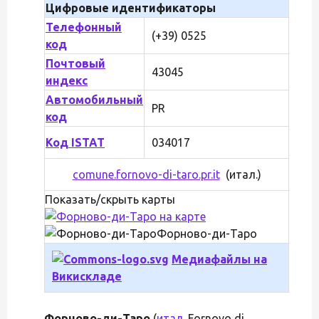
Цифровые идентификаторы
Телефонный
(+39) 0525
код
Почтовый
43045
индекс
Автомобильный
PR
код
Код ISTAT
034017
comune.fornovo-di-taro.pr.it
(итал.)
Показать/скрыть карты
Форново-ди-Таро
Медиафайлы на
Викискладе
Форново-ди-Таро
(
итал.
Fornovo di