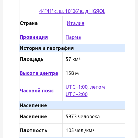
44°41′ с. ш. 10°06′ в. д.
H
G
Я
O
L
Страна
Италия
Провинция
Парма
История и география
Площадь
57 км²
Высота центра
158 м
UTC+1:00
,
летом
Часовой пояс
UTC+2:00
Население
Население
5973 человека
Плотность
105 чел./км²