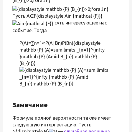
(B_{n})>0;forall n}
.
Пусть A∈F{displaystyle Ain {mathcal {F}}}
суть интересующее нас
событие. Тогда
P(A)=∑n=1∞P(A∣Bn)P(Bn){displaystyle
mathbb {P} (A)=sum limits _{n=1}^{infty
}mathbb {P} (Amid B_{n})mathbb {P}
(B_{n})}
.
Замечание
Формула полной вероятности также имеет
следующую интерпретацию. Пусть
N{displaystyle N}
—
случайная величина
,