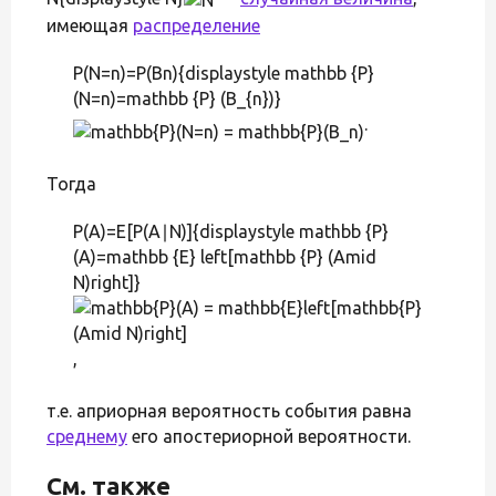
имеющая
распределение
P(N=n)=P(Bn){displaystyle mathbb {P}
(N=n)=mathbb {P} (B_{n})}
.
Тогда
P(A)=E[P(A∣N)]{displaystyle mathbb {P}
(A)=mathbb {E} left[mathbb {P} (Amid
N)right]}
,
т.е. априорная вероятность события равна
среднему
его апостериорной вероятности.
См. также