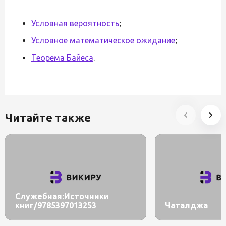
Условная вероятность
;
Условное математическое ожидание
;
Теорема Байеса
.
Читайте также
Служебная:Источники
книг/9785397013253
Чаталджа