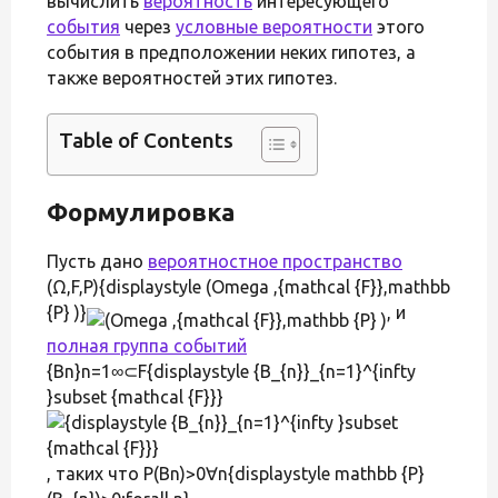
вычислить
вероятность
интересующего
события
через
условные вероятности
этого
события в предположении неких гипотез, а
также вероятностей этих гипотез.
Table of Contents
Формулировка
Пусть дано
вероятностное пространство
(Ω,F,P){displaystyle (Omega ,{mathcal {F}},mathbb
{P} )}
, и
полная группа событий
{Bn}n=1∞⊂F{displaystyle {B_{n}}_{n=1}^{infty
}subset {mathcal {F}}}
, таких что P(Bn)>0∀n{displaystyle mathbb {P}