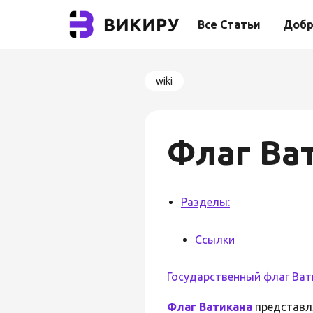
Все Статьи
Добр
wiki
Флаг Ва
Разделы:
Ссылки
Государственный флаг Ват
Флаг
Ватикана
представля