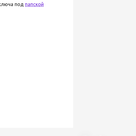
 ключа под
папской