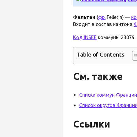
Фельтен
(
фр.
Felletin) —
к
Входит в состав кантона
Ф
Код INSEE
коммуны 23079. 
Table of Contents
См. также
Списки коммун Франции
Список округов Франци
Ссылки