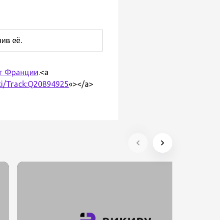
ив её.
т Франции
.<a
iki/Track:Q20894925
«></a>