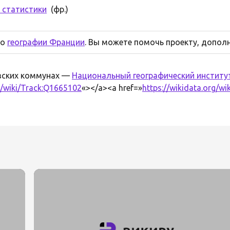
 статистики
(фр.)
по
географии Франции
. Вы можете помочь проекту, дополн
зских коммунах —
Национальный географический институ
rg/wiki/Track:Q1665102
«></a><a href=»
https://wikidata.org/w