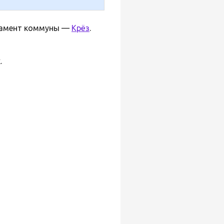
тамент коммуны —
Крёз
.
.