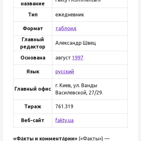
название
Тип
ежедневник
Формат
таблоид
Главный
Александр Швец
редактор
Основана
август
1997
Язык
русский
г. Киев, ул. Ванды
Главный офис
Василевской, 27/29.
Тираж
761.319
Веб-сайт
fakty.ua
«Фа́кты и коммента́рии»
(«Факты») —