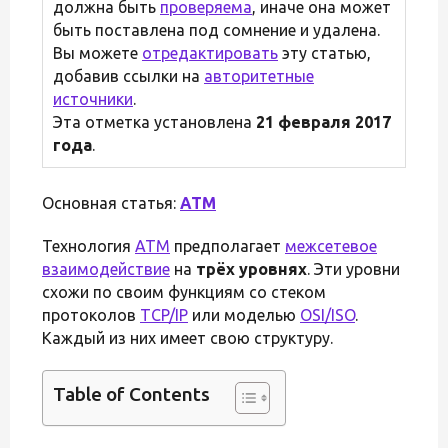
должна быть
проверяема
, иначе она может
быть поставлена под сомнение и удалена.
Вы можете
отредактировать
эту статью,
добавив ссылки на
авторитетные
источники
.
Эта отметка установлена
21 февраля 2017
года
.
Основная статья:
ATM
Технология
ATM
предполагает
межсетевое
взаимодействие
на
трёх уровнях
. Эти уровни
схожи по своим функциям со стеком
протоколов
TCP/IP
или моделью
OSI/ISO
.
Каждый из них имеет свою структуру.
Table of Contents