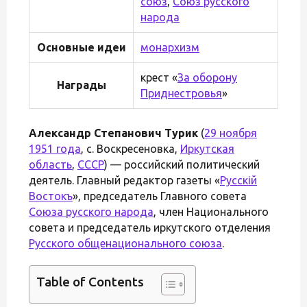
союз
,
Союз русского
народа
Основные идеи
монархизм
крест «
За оборону
Награды
Приднестровья
»
Александр Степанович Турик
(
29 ноября
1951 года
, с. Воскресеновка,
Иркутская
область
,
СССР
) — российский политический
деятель. Главный редактор газеты «
Русскій
Востокъ
», председатель Главного совета
Союза русского народа
, член Национального
совета и председатель иркутского отделения
Русского общенационального союза
.
Table of Contents