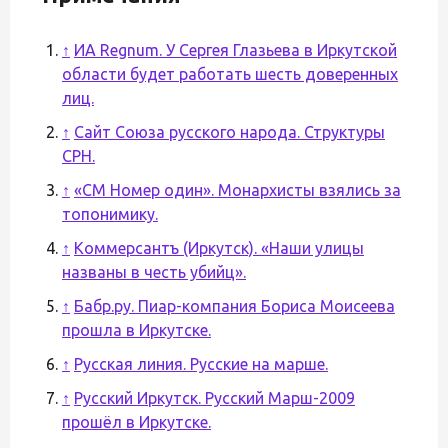
↑
ИА Regnum. У Сергея Глазьева в Иркутской
области будет работать шесть доверенных
лиц.
↑
Сайт Союза русского народа. Структуры
СРН.
↑
«СМ Номер один». Монархисты взялись за
топонимику.
↑
Коммерсантъ (Иркутск). «Наши улицы
названы в честь убийц».
↑
Бабр.ру. Пиар-компания Бориса Моисеева
прошла в Иркутске.
↑
Русская линия. Русские на марше.
↑
Русский Иркутск. Русский Марш-2009
прошёл в Иркутске.