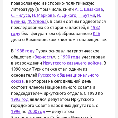
православную и историко-политическую
литературу (в том числе, книги
А. С. Шмакова
,
С. Нилуса
,
Н. Маркова
,
А. Дикого
,
Г. Бутми
,
И.
Бунина
,
Ф. Углова
). В связи с этим подвергался
преследованию со стороны властей, в
1982
году
был фигурантом сфабрикованного
КГБ
дела о Вампиловском книжном товариществе.
В
1988 году
Турик основал патриотическое
общество «
Верность
», с
1990 года
участвовал
в возрождении
Иркутского казачьего войска
. В
1990 году Турик также стал одним из
основателей
Русского общенационального
союза
, в котором на сегодняшний день
состоит членом Национального совета и
председателем иркутского отдела. С 1990 по
1993 год
являлся депутатом Иркутского
городского Совета народных депутатов, с
1996
по
2000 год
— депутатом
Законодательного Собрания Иркутской