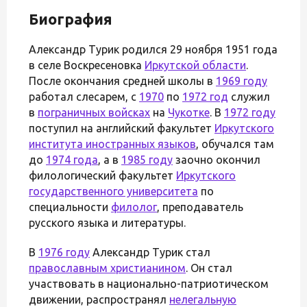
Биография
Александр Турик родился 29 ноября 1951 года
в селе Воскресеновка
Иркутской области
.
После окончания средней школы в
1969 году
работал слесарем, с
1970
по
1972 год
служил
в
пограничных войсках
на
Чукотке
. В
1972 году
поступил на английский факультет
Иркутского
института иностранных языков
, обучался там
до
1974 года
, а в
1985 году
заочно окончил
филологический факультет
Иркутского
государственного университета
по
специальности
филолог
, преподаватель
русского языка и литературы.
В
1976 году
Александр Турик стал
православным христианином
. Он стал
участвовать в национально-патриотическом
движении, распространял
нелегальную