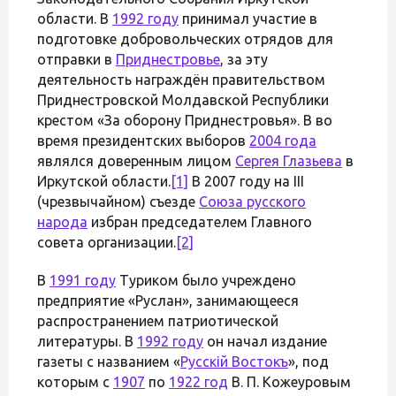
области. В
1992 году
принимал участие в
подготовке добровольческих отрядов для
отправки в
Приднестровье
, за эту
деятельность награждён правительством
Приднестровской Молдавской Республики
крестом «За оборону Приднестровья». В во
время президентских выборов
2004 года
являлся доверенным лицом
Сергея Глазьева
в
Иркутской области.
[1]
В 2007 году на III
(чрезвычайном) съезде
Союза русского
народа
избран председателем Главного
совета организации.
[2]
В
1991 году
Туриком было учреждено
предприятие «Руслан», занимающееся
распространением патриотической
литературы. В
1992 году
он начал издание
газеты с названием «
Русскій Востокъ
», под
которым с
1907
по
1922 год
В. П. Кожеуровым