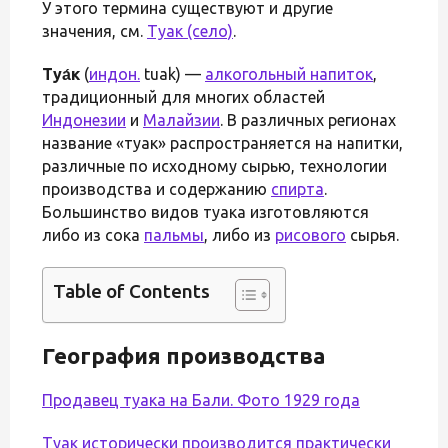
У этого термина существуют и другие
значения, см.
Туак (село)
.
Туа́к
(
индон.
tuak) —
алкогольный напиток
,
традиционный для многих областей
Индонезии
и
Малайзии
. В различных регионах
название «туак» распространяется на напитки,
различные по исходному сырью, технологии
производства и содержанию
спирта
.
Большинство видов туака изготовляются
либо из сока
пальмы
, либо из
рисового
сырья.
Table of Contents
География производства
Продавец туака на Бали. Фото 1929 года
Туак исторически производится практически