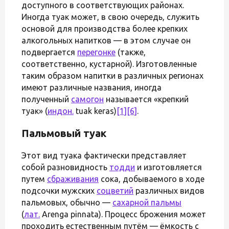
доступного в соответствующих районах.
Иногда туак может, в свою очередь, служить
основой для производства более крепких
алкогольных напитков — в этом случае он
подвергается
перегонке
(также,
соответственно, кустарной). Изготовленные
таким образом напитки в различных регионах
имеют различные названия, иногда
полученный
самогон
называется «крепкий
туак» (
индон.
tuak keras)
[1]
[6]
.
Пальмовый туак
Этот вид туака фактически представляет
собой разновидность
тодди
и изготовляется
путем
сбраживания
сока, добываемого в ходе
подсочки мужских
соцветий
различных видов
пальмовых, обычно —
сахарной пальмы
(
лат.
Arenga pinnata). Процесс брожения может
проходить естественным путём — ёмкость с