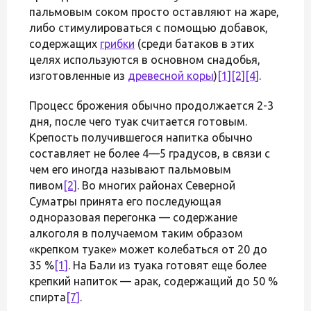
пальмовым соком просто оставляют на жаре,
либо стимулироваться с помощью добавок,
содержащих
грибки
(среди батаков в этих
целях используются в основном снадобья,
изготовленные из
древесной коры
)
[1]
[2]
[4]
.
Процесс брожения обычно продолжается 2-3
дня, после чего туак считается готовым.
Крепость получившегося напитка обычно
составляет не более 4—5 градусов, в связи с
чем его иногда называют пальмовым
пивом
[2]
. Во многих районах Северной
Суматры принята его последующая
одноразовая перегонка — содержание
алкоголя в получаемом таким образом
«крепком туаке» может колебаться от 20 до
35 %
[1]
. На Бали из туака готовят еще более
крепкий напиток — арак, содержащий до 50 %
спирта
[7]
.