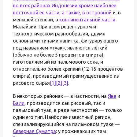
во всех районах Индонезии кроме наиболее
восточной её части, а также, в
островной
и, в
меньшей степени, в
континентальной части
Малайзии. При всем рецептурном и
технологическом разнообразии, двумя
основными типами напитка, фигурирующего
под названием «туак», являются лёгкий
(обычно не более 5 процентов спирта),
изготовляемый из пальмового сока, и
относительно более крепкий (12-15 процентов
спирта), производимый преимущественно из
рисового сырья
[1]
[2]
[3]
.
В некоторых районах — в частности, на
Яве
и
Бали
, производится как рисовый, так и
пальмовый туак, в ряде местностей — только
один его тип. Наиболее известный регион,
специализирующийся на пальмовом туаке —
Северная Суматра
: у проживающих там