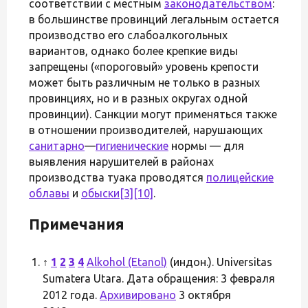
соответствии с местным
законодательством
:
в большинстве провинций легальным остается
производство его слабоалкогольных
вариантов, однако более крепкие виды
запрещены («пороговый» уровень крепости
может быть различным не только в разных
провинциях, но и в разных округах одной
провинции). Санкции могут применяться также
в отношении производителей, нарушающих
санитарно
—
гигиенические
нормы — для
выявления нарушителей в районах
производства туака проводятся
полицейские
облавы
и
обыски
[3]
[10]
.
Примечания
↑
1
2
3
4
Alkohol (Etanol)
(индон.). Universitas
Sumatera Utara. Дата обращения: 3 февраля
2012 года.
Архивировано
3 октября