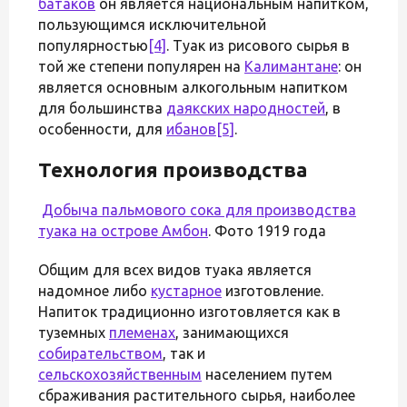
батаков
он является национальным напитком,
пользующимся исключительной
популярностью
[4]
. Туак из рисового сырья в
той же степени популярен на
Калимантане
: он
является основным алкогольным напитком
для большинства
даякских народностей
, в
особенности, для
ибанов
[5]
.
Технология производства
Добыча пальмового сока для производства
туака на острове
Амбон
. Фото 1919 года
Общим для всех видов туака является
надомное либо
кустарное
изготовление.
Напиток традиционно изготовляется как в
туземных
племенах
, занимающихся
собирательством
, так и
сельскохозяйственным
населением путем
сбраживания растительного сырья, наиболее