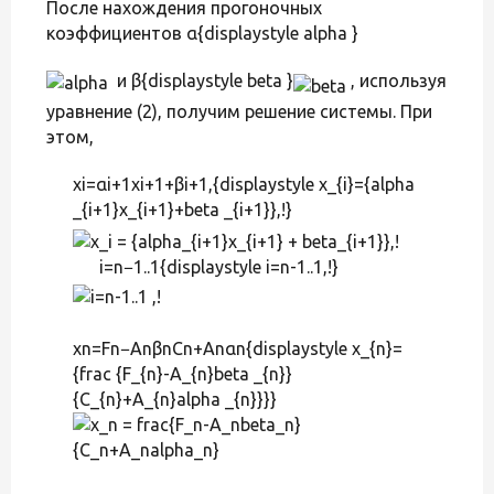
После нахождения прогоночных
коэффициентов α{displaystyle alpha }
и β{displaystyle beta }
, используя
уравнение (2), получим решение системы. При
этом,
xi=αi+1xi+1+βi+1,{displaystyle x_{i}={alpha
_{i+1}x_{i+1}+beta _{i+1}},!}
i=n−1..1{displaystyle i=n-1..1,!}
xn=Fn−AnβnCn+Anαn{displaystyle x_{n}=
{frac {F_{n}-A_{n}beta _{n}}
{C_{n}+A_{n}alpha _{n}}}}