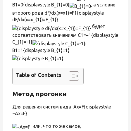
B1=0{displaystyle B_{1}=0}
, а условие
второго рода dF/dx(x=x1)=F1{displaystyle
dF/dx(x=x_{1})=F_{1}}
будет
соответствовать значениям C1=−1{displaystyle
C_{1}=-1}
,
B1=1{displaystyle B_{1}=1}
.
Table of Contents
Метод прогонки
Для решения систем вида Ax=F{displaystyle
~Ax=F}
или, что то же самое,