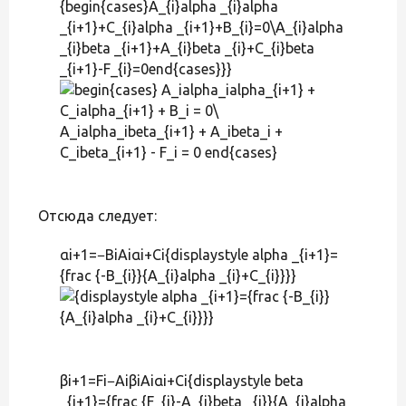
{begin{cases}A_{i}alpha _{i}alpha
_{i+1}+C_{i}alpha _{i+1}+B_{i}=0\A_{i}alpha
_{i}beta _{i+1}+A_{i}beta _{i}+C_{i}beta
_{i+1}-F_{i}=0end{cases}}}
Отсюда следует:
αi+1=−BiAiαi+Ci{displaystyle alpha _{i+1}=
{frac {-B_{i}}{A_{i}alpha _{i}+C_{i}}}}
βi+1=Fi−AiβiAiαi+Ci{displaystyle beta
_{i+1}={frac {F_{i}-A_{i}beta _{i}}{A_{i}alpha