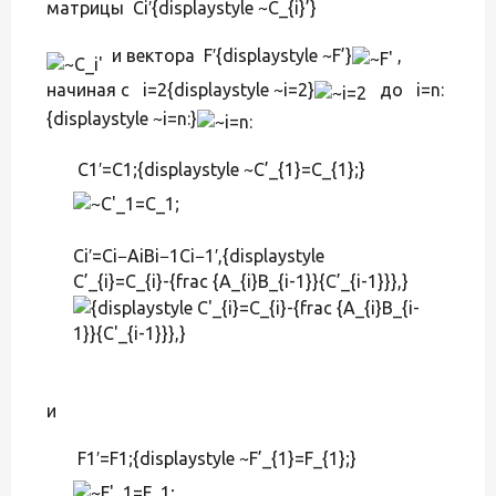
матрицы Ci′{displaystyle ~C_{i}’}
и вектора F′{displaystyle ~F’}
,
начиная с i=2{displaystyle ~i=2}
до i=n:
{displaystyle ~i=n:}
C1′=C1;{displaystyle ~C’_{1}=C_{1};}
Ci′=Ci−AiBi−1Ci−1′,{displaystyle
C’_{i}=C_{i}-{frac {A_{i}B_{i-1}}{C’_{i-1}}},}
и
F1′=F1;{displaystyle ~F’_{1}=F_{1};}