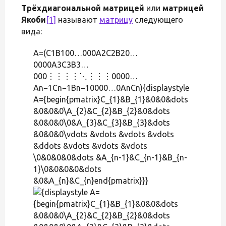
Трёхдиагональной матрицей
или
матрицей
Якоби
[1]
называют
матрицу
следующего
вида:
A=(C1B100…000A2C2B20…
0000A3C3B3…
000⋮⋮⋮⋮⋱⋮⋮⋮0000…
An−1Cn−1Bn−10000…0AnCn){displaystyle
A={begin{pmatrix}C_{1}&B_{1}&0&0&dots
&0&0&0\A_{2}&C_{2}&B_{2}&0&dots
&0&0&0\0&A_{3}&C_{3}&B_{3}&dots
&0&0&0\vdots &vdots &vdots &vdots
&ddots &vdots &vdots &vdots
\0&0&0&0&dots &A_{n-1}&C_{n-1}&B_{n-
1}\0&0&0&0&dots
&0&A_{n}&C_{n}end{pmatrix}}}