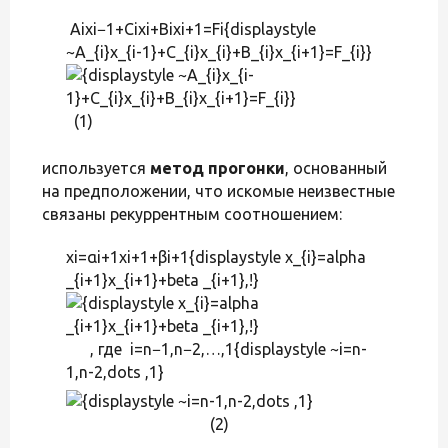
Aixi−1+Cixi+Bixi+1=Fi{displaystyle
~A_{i}x_{i-1}+C_{i}x_{i}+B_{i}x_{i+1}=F_{i}}
(1)
используется
метод прогонки
, основанный
на предположении, что искомые неизвестные
связаны рекуррентным соотношением:
xi=αi+1xi+1+βi+1{displaystyle x_{i}=alpha
_{i+1}x_{i+1}+beta _{i+1},!}
, где i=n−1,n−2,…,1{displaystyle ~i=n-
1,n-2,dots ,1}
(2)