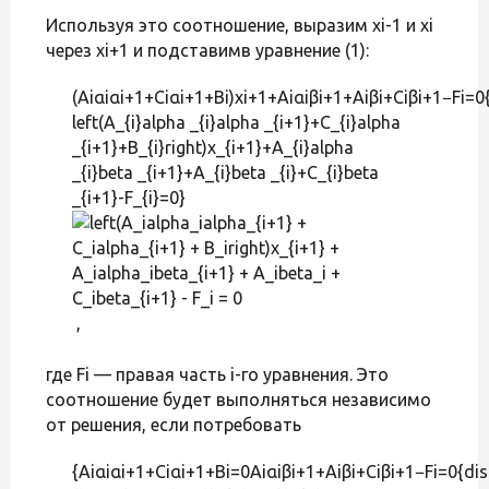
Используя это соотношение, выразим xi-1 и xi
через xi+1 и подставимв уравнение (1):
(Aiαiαi+1+Ciαi+1+Bi)xi+1+Aiαiβi+1+Aiβi+Ciβi+1−Fi=0{
left(A_{i}alpha _{i}alpha _{i+1}+C_{i}alpha
_{i+1}+B_{i}right)x_{i+1}+A_{i}alpha
_{i}beta _{i+1}+A_{i}beta _{i}+C_{i}beta
_{i+1}-F_{i}=0}
,
где Fi — правая часть i-го уравнения. Это
соотношение будет выполняться независимо
от решения, если потребовать
{Aiαiαi+1+Ciαi+1+Bi=0Aiαiβi+1+Aiβi+Ciβi+1−Fi=0{dis