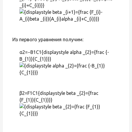
_{i}+C_{i}}}}
Из первого уравнения получим:
α2=−B1C1{displaystyle alpha _{2}={frac {-
B_{1}}{C_{1}}}}
β2=F1C1{displaystyle beta _{2}={frac
{F_{1}}{C_{1}}}}