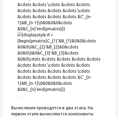
&cdots &cdots \cdots &cdots &cdots
&cdots &cdots &cdots &cdots \cdots
&cdots &cdots &cdots &cdots &C’_{n-
1}&B_{n-1}\0&0&0&0&cdots
&0&C_{n}’end{pmatrix}}}
.
Вычисления проводятся в два этапа. На
первом этапе вычисляются компоненты