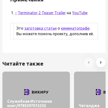
↑
Terminator 2 Teaser Trailer
на
YouTube
Это
заготовка статьи
о
кинематографе
.
Вы можете помочь проекту, дополнив её.
Читайте также
Служебная:Источники
книг/9785397013253
Чаталджа