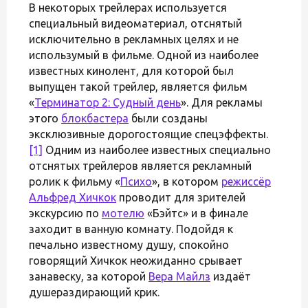
В некоторых трейлерах используется
специальный видеоматериал, отснятый
исключительно в рекламных целях и не
использумый в фильме. Одной из наиболее
известных кинолент, для которой был
выпущен такой трейлер, является фильм
«
Терминатор 2: Судный день
». Для рекламы
этого
блокбастера
были созданы
эксклюзивные дорогостоящие спецэффекты.
[1]
Одним из наиболее известных специально
отснятых трейлеров является рекламный
ролик к фильму «
Психо
», в котором
режиссёр
Альфред Хичкок
проводит для зрителей
экскурсию по
мотелю
«Бэйтс» и в финале
заходит в ванную комнату. Подойдя к
печально известному душу, спокойно
говорящий Хичкок неожиданно срывает
занавеску, за которой
Вера Майлз
издаёт
душераздирающий крик.