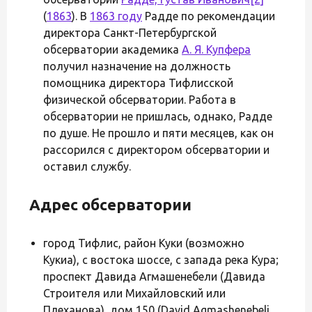
(
1863
). В
1863 году
Радде по рекомендации
директора Санкт-Петербургской
обсерватории академика
А. Я. Купфера
получил назначение на должность
помощника директора Тифлисской
физической обсерватории. Работа в
обсерватории не пришлась, однако, Радде
по душе. Не прошло и пяти месяцев, как он
рассорился с директором обсерватории и
оставил службу.
Адрес обсерватории
город Тифлис, район Куки (возможно
Кукиа), с востока шоссе, с запада река Кура;
проспект Давида Агмашенебели (Давида
Строителя или Михайловский или
Плеханова), дом 150 (David Agmashenebeli