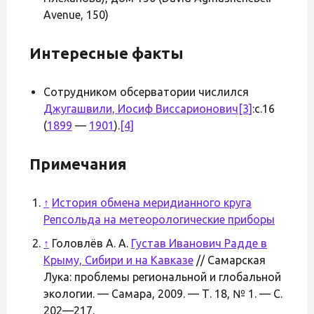
Avenue, 150)
Интересные факты
Сотрудником обсерватории числился
Джугашвили, Иосиф Виссарионович
[3]
:с.16
(
1899
—
1901
).
[4]
Примечания
↑
История обмена меридианного круга
Репсольда на метеорологические приборы
↑
Головлёв А. А.
Густав Иванович Радде в
Крыму, Сибири и на Кавказе
// Самарская
Лука: проблемы региональной и глобальной
экологии. — Самара, 2009. — Т. 18, № 1. — С.
202—217.