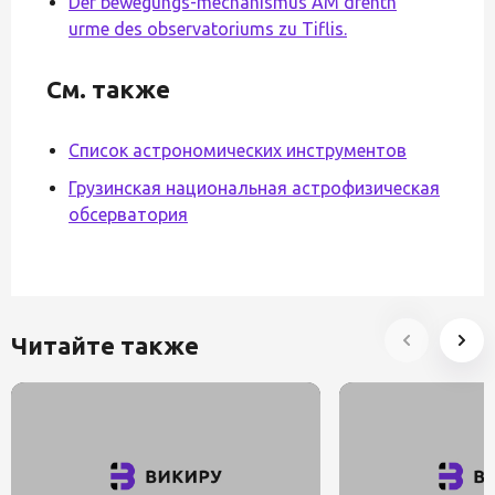
Der bewegungs-mechanismus AM drehth
urme des observatoriums zu Tiflis.
См. также
Список астрономических инструментов
Грузинская национальная астрофизическая
обсерватория
Читайте также