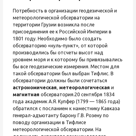
Потребность в организации геодезической и
метеорологической обсерватории на
территории Грузии возникла после
присоединения ее к Российской Империи в
1801 году. Необходимо было создать
обсерваторию «нуль-пункт», от которой
производились бы отсчеты высот над
уровнем моря и к которому бы привязывались
бы все геодезические измерения. Местом для
такой обсерватории был выбран Тифлис. В
обсерватории должны были сочетаться
астрономическая
,
метеорологическая
и
магнитная
обсерватория.20 сентября 1834
года академик А.Я. Купфер (1799 — 1865 года)
обратился с посланием к наместнику Кавказа
генерал-адъютанту барону Г.В. Розену по
поводу организации в Тифлисе
метеорологической обсерватории. На