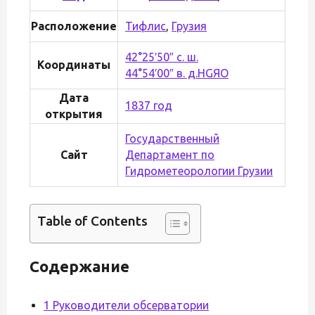
Расположение
Тифлис
,
Грузия
42°25′50″ с. ш.
Координаты
44°54′00″ в. д.
H
G
Я
O
Дата
1837 год
открытия
Государственный
Сайт
Департамент по
Гидрометеорологии Грузии
Table of Contents
Содержание
1 Руководители обсерватории