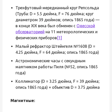
Трехфутовый мередианный круг Репсольда
(Труба: D = 5.5 дюйма, F = 76 дюйма; круг
диаметром 39 дюймов; опись 1865 года) —
в конце XIX века был обменен с
Одесской
обсерваторией
на 11 метеорологических и
физических приборов
[1]
Малый рефрактор Штейнгеля №1608 (D =
4.25 дюйма, F = 64 дюйма; опись 1865 года)
Астрономические часы с секундным
маятником работы Пиля (№52, опись 1865
года)
Коллиматор (D = 3.25 дюйма, F = 39 дюйма;
опись 1865 года) + объектив D = 3.75 дюйма
Магнитные: