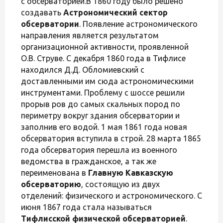
с обсерваторией.В 1860 году было решено
создавать
Астрономический сектор
обсерватории
. Появление астрономического
направления является результатом
организационной активности, проявленной
О.В. Струве. С декабря 1860 года в Тифлисе
находился Д.Д. Обломиевский с
доставленными им сюда астрономическими
инструментами. Проблему с шоссе решили
прорыв ров до самых скальных пород по
периметру вокруг здания обсерватории и
заполнив его водой. 1 мая 1861 года новая
обсерватория вступила в строй. 28 марта 1865
года обсерватория перешла из военного
ведомства в гражданское, а так же
переименована в
Главную Кавказскую
обсерваторию
, состоящую из двух
отделений: физического и астрономического. С
июня 1867 года стала называться
Тифлисской физической обсерваторией
.