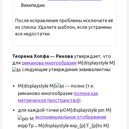
Википедии.
После исправления проблемы исключите её
из списка. Удалите шаблон, если устранены
все недостатки.
Теорема Хопфа ― Ринова
утверждает, что
для
риманова многообразия
M{displaystyle M}
следующие утверждения эквивалентны:
M{displaystyle M}
― полно (т.е.
риманово многообразие
полное как
метрическое пространство
);
для каждой точки p∈M{displaystyle pin M}
экспоненциальное отображение
expp:Tp→M{displaystyle exp_{p}:T_{p}to M}