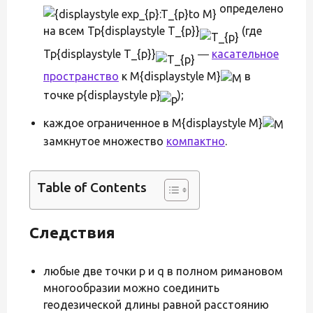
определено
на всем Tp{displaystyle T_{p}}
(где
Tp{displaystyle T_{p}}
―
касательное
пространство
к M{displaystyle M}
в
точке p{displaystyle p}
);
каждое ограниченное в M{displaystyle M}
замкнутое множество
компактно
.
Table of Contents
Следствия
любые две точки p и q в полном римановом
многообразии можно соединить
геодезической длины равной расстоянию