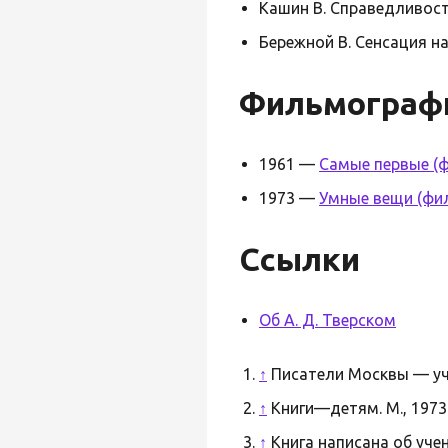
Кашин В. Справедливост
Бережной В. Сенсация на
Фильмограф
1961 —
Самые первые (
1973 —
Умные вещи (фи
Ссылки
Об А. Д. Тверском
↑
Писатели Москвы — уча
↑
Книги—детям. М., 1973
↑
Книга написана об учен