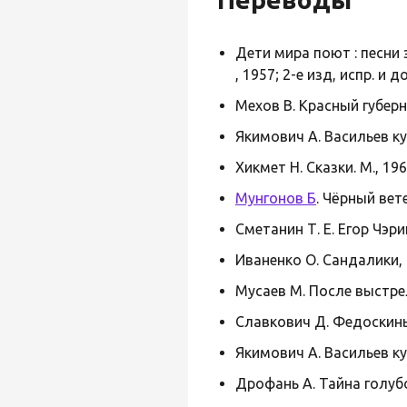
Дети мира поют : песни 
, 1957; 2-е изд, испр. и д
Мехов В. Красный губерн
Якимович А. Васильев кур
Хикмет Н. Сказки. М., 19
Мунгонов Б
. Чёрный вете
Сметанин Т. Е. Егор Чэрин
Иваненко О. Сандалики, 
Мусаев М. После выстрел
Славкович Д. Федоскины
Якимович А. Васильев кур
Дрофань А. Тайна голубо