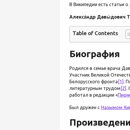
В Википедии есть статьи 
Алекса́ндр Давы́дович Т
Table of Contents
Биография
Родился в семье врача Дав
Участник Великой Отечест
Белорусского фронта
[1]
. 
литературным трудом
[2]
.
работал в редакции «
Пион
Был дружен с
Назымом Хи
Произведен