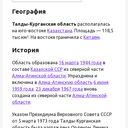
География
Талды-Курганская область
располагалась
на юго-востоке
Казахстана
. Площадь — 118,5
тыс.км². На востоке граничила с
Китаем
.
История
Область образована
16 марта
1944 года
в
составе
Казахской ССР
из северной части
Алма-Атинской области
. Упразднена и
включена в
Алма-Атинскую область
6 июня
1959 года
.
23 декабря
1967 года
вновь
создана из северной части
Алма-Атинской
области
.
Указом Президиума Верховного Совета СССР
от 5 марта 1973 года Талды-Курганская
область была награждена Орденом Ленина.