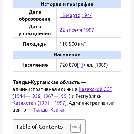
История и география
Дата
16 марта
1944
образования
Дата
22 апреля
1997
упразднения
Площадь
118 500 км²
Население
Население
720 870
[1]
чел. (1989)
Талды-Курганская область
—
административная единица
Казахской ССР
(
1944
—
1956
,
1967
—
1991
) и Республики
Казахстан
(
1991
—
1997
). Административный
центр —
Талды-Курган
.
Table of Contents