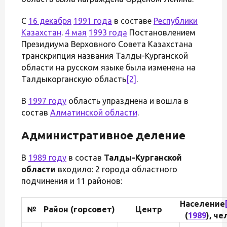
С
16 декабря
1991 года
в составе
Республики
Казахстан
.
4 мая
1993 года
Постановлением
Президиума Верховного Совета Казахстана
транскрипция названия Талды-Курганской
области на русском языке была изменена на
Талдыкорганскую область
[2]
.
В
1997 году
область упразднена и вошла в
состав
Алматинской области
.
Административное деление
В
1989 году
в состав
Талды-Курганской
области
входило: 2 города областного
подчинения и 11 районов:
Население
№
Район (горсовет)
Центр
(
1989
), че