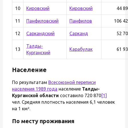
10
Кировский
Кировский
44 8
11
Панфиловский
Панфилов
106 4
12
Саркандский
Сарканд
52 7
Талды-
13
Карабулак
61 9
Курганский
Население
По результатам
Всесоюзной переписи
населения 1989 года
население
Талды-
Курганской области
составило 720 870
[1]
чел. Средняя плотность населения 6,1 человек
на 1 км².
По месту проживания