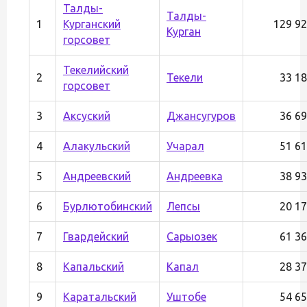
Талды-
Талды-
1
Курганский
129 9
Курган
горсовет
Текелийский
2
Текели
33 1
горсовет
3
Аксуский
Джансугуров
36 6
4
Алакульский
Учарал
51 6
5
Андреевский
Андреевка
38 9
6
Бурлютобинский
Лепсы
20 1
7
Гвардейский
Сарыозек
61 3
8
Капальский
Капал
28 3
9
Каратальский
Уштобе
54 6