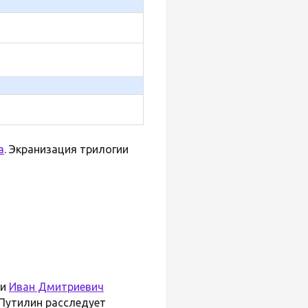
а
. Экранизация трилогии
ии
Иван Дмитриевич
 Путилин расследует