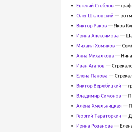
Евгений Стеблов
— граф
Олег Шкловский
— ротм
Виктор Раков
— Яков Ку
Ирина Апексимова
— Ша
Михаил Хомяков
— Семё
Анна Михалкова
— Нина
Иван Агапов
— Стрекал
Елена Панова
— Стрека
Виктор Вержбицкий
— гр
Владимир Симонов
— П
Алёна Хмельницкая
— П
Георгий Тараторкин
— Д
Ирина Розанова
— Елена