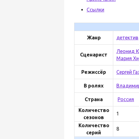
Ссылки
Жанр
детектив
Леонид 
Сценарист
Мария Х
Режиссёр
Сергей Г
В ролях
Владими
Страна
Россия
Количество
1
сезонов
Количество
8
серий