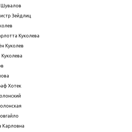
 Шувалов
истр Зейдлиц
колев
рлотта Куколева
н Куколев
 Куколева
ов
лова
аф Хотек
олонский
олонская
овгайло
 Карловна