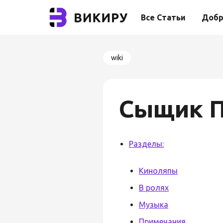
Все Статьи
Добр
wiki
Сыщик П
Разделы:
Киноляпы
В ролях
Музыка
Примечания