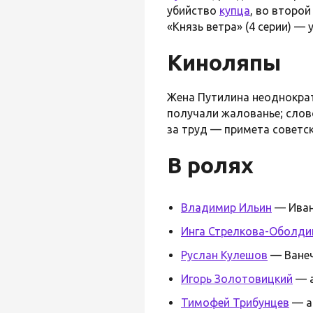
убийство
купца
, во второ
«Князь ветра» (4 серии) —
Киноляпы
Жена Путилина неоднократн
получали жалованье; сло
за труд — примета советск
В ролях
Владимир Ильин
— Иван
Инга Стрелкова-Оболди
Руслан Кулешов
— Ванеч
Игорь Золотовицкий
— а
Тимофей Трибунцев
— а