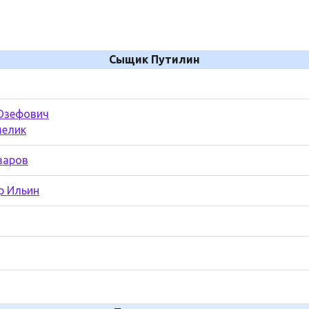
Сыщик Путилин
Юзефович
мелик
азаров
р Ильин