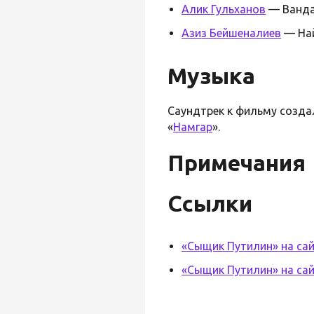
Алик Гульханов
— Ванд
Азиз Бейшеналиев
— На
Музыка
Саундтрек к фильму созд
«
Намгар
».
Примечания
Ссылки
«Сыщик Путилин» на са
«Сыщик Путилин» на сай