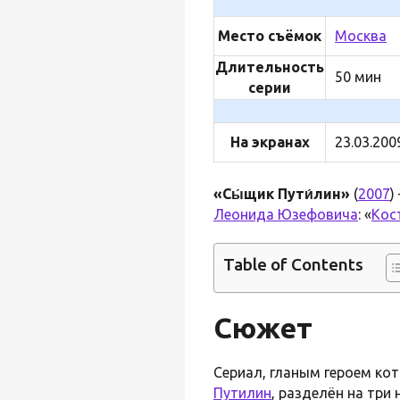
Место съёмок
Москва
Длительность
50 мин
серии
На экранах
23.03.200
«Сы́щик Пути́лин»
(
2007
)
Леонида Юзефовича
: «
Кос
Table of Contents
Сюжет
Сериал, гланым героем ко
Путилин
, разделён на три