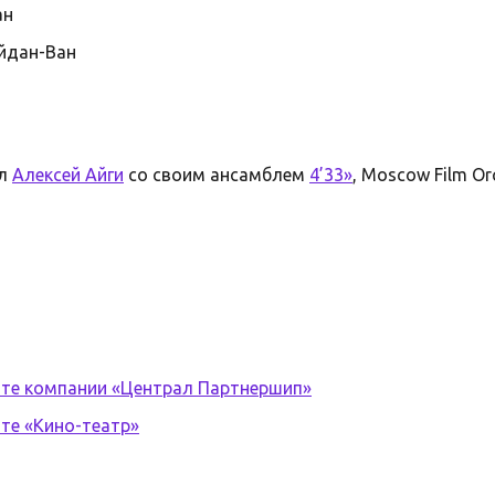
ан
йдан-Ван
ал
Алексей Айги
со своим ансамблем
4’33»
, Moscow Film Or
йте компании «Централ Партнершип»
те «Кино-театр»