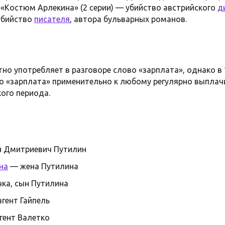
й «Костюм Арлекина» (2 серии) — убийство австрийского
д
 убийство
писателя
, автора бульварных романов.
о употребляет в разговоре слово «зарплата», однако в 1
во «зарплата» применительно к любому регулярно выпла
ого периода.
 Дмитриевич Путилин
на
— жена Путилина
ка, сын Путилина
гент Гайпель
гент Валетко