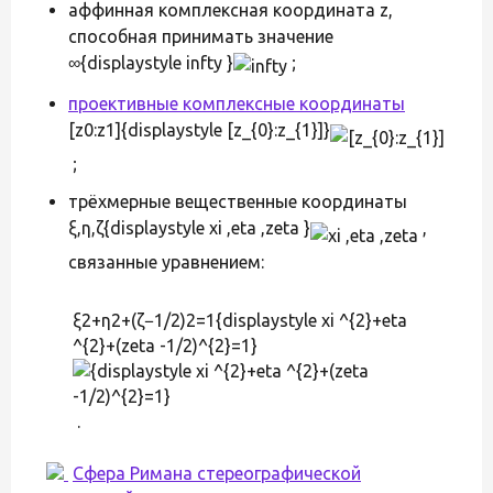
аффинная комплексная координата z,
способная принимать значение
∞{displaystyle infty }
;
проективные комплексные координаты
[z0:z1]{displaystyle [z_{0}:z_{1}]}
;
трёхмерные вещественные координаты
ξ,η,ζ{displaystyle xi ,eta ,zeta }
,
связанные уравнением:
ξ2+η2+(ζ−1/2)2=1{displaystyle xi ^{2}+eta
^{2}+(zeta -1/2)^{2}=1}
.
Сфера Римана стереографической