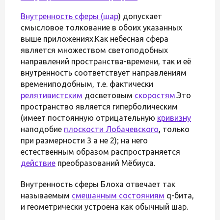
Внутренность сферы (
шар
) допускает
смысловое толкование в обоих указанных
выше приложениях.Как небесная сфера
является множеством светоподобных
направлений пространства-времени, так и её
внутренность соответствует направлениям
времениподобным, т.е. фактически
релятивистским
досветовым
скоростям
.Это
пространство является гиперболическим
(имеет постоянную отрицательную
кривизну
наподобие
плоскости Лобачевского
, только
при размерности 3 а не 2); на него
естественным образом распространяется
действие
преобразований Мёбиуса.
Внутренность сферы Блоха отвечает так
называемым
смешанным состояниям
q-бита,
и геометрически устроена как обычный шар.