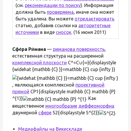
(см.
рекомендации по поиску
). Информация
должна быть
проверяема
, иначе она может
быть удалена. Вы можете
отредактировать
статью, добавив ссылки на
авторитетные
источники
в виде
сносок
. (16 июня 2011)
Сфе́ра Ри́мана
—
риманова поверхность
,
естественная структура на расширенной
комплексной плоскости
C^=C∪{∞}{displaystyle
{widehat {mathbb {C} }}=mathbb {C} cup {infty }}
, являющаяся комплексной
проективной
прямой
CP1{displaystyle mathbb {C} mathbb {P}
^{1}}
. Как
вещественное
многообразие
диффеоморфна
двумерной
сфере
S2{displaystyle S^{2}}
.
Медиафайлы на Викискладе