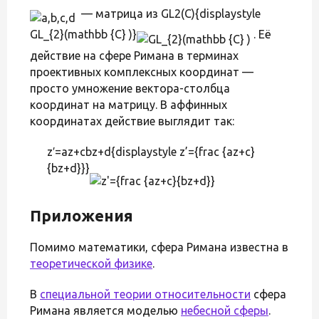
— матрица из GL2(C){displaystyle
GL_{2}(mathbb {C} )}
. Её
действие на сфере Римана в терминах
проективных комплексных координат —
просто умножение вектора-столбца
координат на матрицу. В аффинных
координатах действие выглядит так:
z′=az+cbz+d{displaystyle z’={frac {az+c}
{bz+d}}}
Приложения
Помимо математики, сфера Римана известна в
теоретической физике
.
В
специальной теории относительности
сфера
Римана является моделью
небесной сферы
.