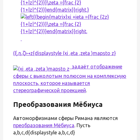
{1+|z|^{2}}}\zeta ={frac {2}
{1+|z|^{2}}}end{matrix}}right.}
(ξ,η,ζ)↦z{displaystyle (xi ,eta ,zeta )mapsto z}
задаёт отображение
сферы с выколотым полюсом на комплексную
плоскость, которое называется
стереографической проекцией
.
Преобразования Мёбиуса
Автоморфизмами сферы Римана являются
преобразования Мёбиуса
. Пусть
a,b,c,d{displaystyle a,b,c,d}