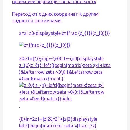
проекцией переводится на плоскость
Переход от одних координат к другим
задаётся формулами:
z=z1z0{displaystyle z={frac {z_{1}}{z_{0}}}}
z0:z1=[ζ:(ξ+iη)⇐ζ>00:1⇐ζ=0{displaystyle
z_{0}:z_{1}=left[{begin{matrix}zeta :(xi +ieta
)&Leftarrow zeta >0\0:1&Leftarrow zeta
=0end{matrix}}right.}
{ξ+iη=2z1+|z|2ζ=21+|z|2{displaystyle
left{{begin{matrix}xi +ieta ={frac {2z}