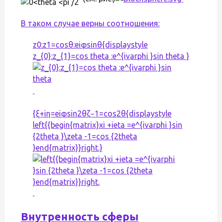
В таком случае верны соотношения:
z0:z1=cos⁡θ:eiφsin⁡θ{displaystyle
z_{0}:z_{1}=cos theta :e^{ivarphi }sin theta }
{ξ+iη=eiφsin⁡2θζ−1=cos⁡2θ{displaystyle
left{{begin{matrix}xi +ieta =e^{ivarphi }sin
{2theta }\zeta -1=cos {2theta
}end{matrix}}right.}
Внутренность сферы