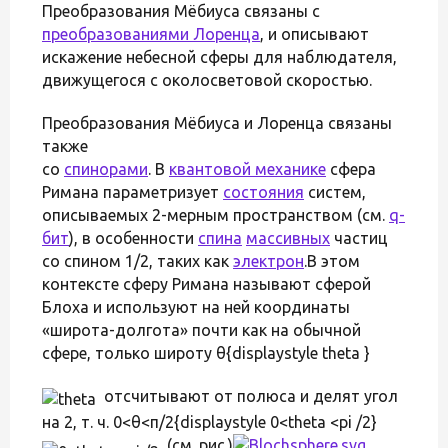
Преобразования Мёбиуса связаны с
преобразованиями Лоренца
, и описывают
искажение небесной сферы для наблюдателя,
движущегося с околосветовой скоростью.
Преобразования Мёбиуса и Лоренца связаны
также
со
спинорами
. В
квантовой механике
сфера
Римана параметризует
состояния
систем,
описываемых 2-мерным пространством (см.
q-
бит
), в особенности
спина
массивных
частиц
со спином 1/2, таких как
электрон
.В этом
контексте сферу Римана называют сферой
Блоха и используют на ней координаты
«широта-долгота» почти как на обычной
сфере, только широту θ{displaystyle theta }
отсчитывают от полюса и делят угол
на 2, т. ч. 0<θ<π/2{displaystyle 0<theta <pi /2}
(см. рис.)