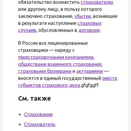
обязательство возместить
страхователю
или другому лицу, в пользу которого
заключено страхование,
убытки
, возникшие
в результате наступления
страховых
случаев
, обусловленных в
договоре
.
В России все лицензированные
страховщики — наряду с
перестраховочными компаниями
,
обществами взаимного страхования
,
страховыми брокерами
и
актуариями
—
вносятся в единый государственный
реестр
субъектов страхового дела
.gfgfggff
См. также
Страхование
Страхователь