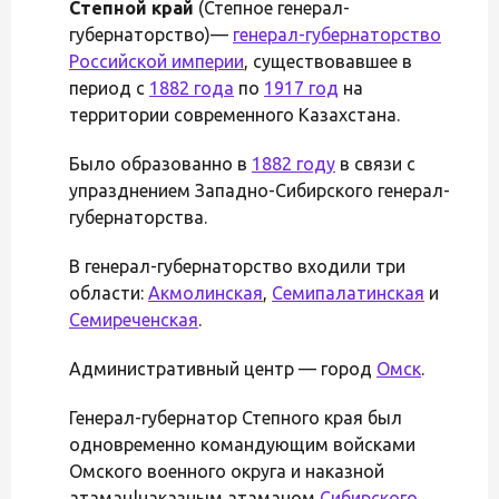
Степной край
(Степное генерал-
губернаторство)—
генерал-губернаторство
Российской империи
, существовавшее в
период с
1882 года
по
1917 год
на
территории современного Казахстана.
Было образованно в
1882 году
в связи с
упразднением Западно-Сибирского генерал-
губернаторства.
В генерал-губернаторство входили три
области:
Акмолинская
,
Семипалатинская
и
Семиреченская
.
Административный центр — город
Омск
.
Генерал-губернатор Степного края был
одновременно командующим войсками
Омского военного округа и наказной
атаман|наказным атаманом
Сибирского