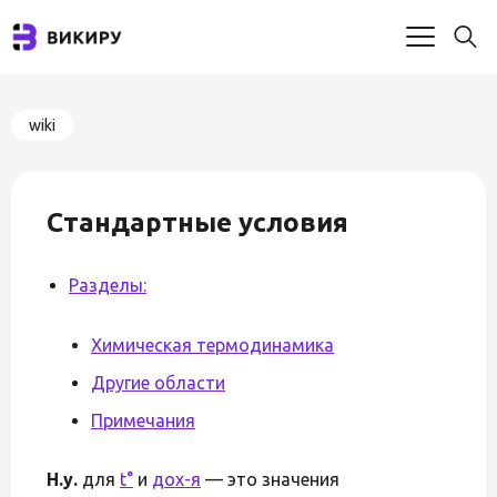
wiki
Стандартные условия
Разделы:
Химическая термодинамика
Другие области
Примечания
Н.у.
для
t°
и
дох-я
— это значения