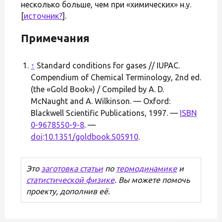
несколько больше, чем при «химических» н.у.
[
источник?
].
Примечания
↑
Standard conditions for gases // IUPAC.
Compendium of Chemical Terminology, 2nd ed.
(the «Gold Book») / Compiled by A. D.
McNaught and A. Wilkinson. — Oxford:
Blackwell Scientific Publications, 1997. —
ISBN
0-9678550-9-8
. —
doi
:
10.1351/goldbook.S05910
.
Это
заготовка статьи
по
термодинамике
и
статистической физике
. Вы можете помочь
проекту, дополнив её.