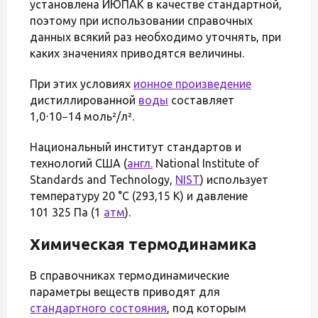
установлена ИЮПАК в качестве стандартной,
поэтому при использовании справочных
данных всякий раз необходимо уточнять, при
каких значениях приводятся величины.
При этих условиях
ионное произведение
дистиллированной
воды
составляет
1,0⋅10−14 моль²/л².
Национальный институт стандартов и
технологий США (
англ.
National Institute of
Standards and Technology,
NIST
) использует
температуру 20 °C (293,15 K) и давление
101 325 Па (1
атм
).
Химическая термодинамика
В справочниках термодинамические
параметры веществ приводят для
стандартного состояния
, под которым