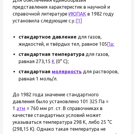
представления характеристик в научной и
справочной литературе
ИЮПАК
в 1982 году
установила следующие с.у.:
[1]
стандартное давление
для газов,
жидкостей, и твёрдых тел, равное 105
Па
;
стандартная температура
для газов,
равная 273,15
К
(0° С);
стандартная
молярность
для растворов,
равная 1 моль/л.
До 1982 года значение стандартного
давления было установлено 101 325 Па =
1
атм
= 760 мм рт. ст. В справочниках в
качестве стандартных условий может
указываться температура 298 K, либо 25 °С
(298,15 К). Однако такая температура не