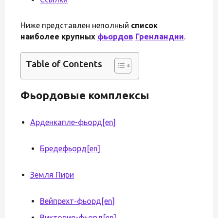
Ниже представлен неполный
список
наиболее крупных
фьордов
Гренландии
.
Table of Contents
Фьордовые комплексы
Арденкапле-фьорд
[en]
Бредефьорд
[en]
Земля Пири
Вейпрехт-фьорд
[en]
Виктория-фьорд
[en]