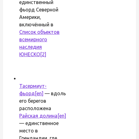
единственный
фьорд Северной
Америки,
включённый в
Список объектов
всемирного
наследия
ЮНЕСКО
[2]
Тасермиут-
фьорд
[en]
— вдоль
его берегов
расположена
Райская долина
[en]
— единственное
место в
Гренландии, где