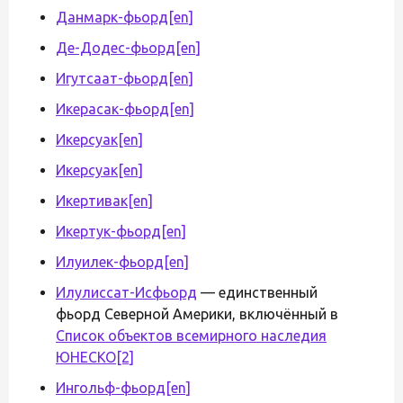
Данмарк-фьорд
[en]
Де-Додес-фьорд
[en]
Игутсаат-фьорд
[en]
Икерасак-фьорд
[en]
Икерсуак
[en]
Икерсуак
[en]
Икертивак
[en]
Икертук-фьорд
[en]
Илуилек-фьорд
[en]
Илулиссат-Исфьорд
— единственный
фьорд Северной Америки, включённый в
Список объектов всемирного наследия
ЮНЕСКО
[2]
Ингольф-фьорд
[en]