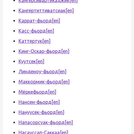
Кангерсивартикаджик
[en]
Кангертиттиватсиак
[en]
Каррат-фьорд
[en]
Касс-фьорд
[en]
Каттертук
[en]
Кинг-Оскар-фьорд
[en]
Куутсек
[en]
Линденоу-фьорд
[en]
Маккормик-фьорд
[en]
Мёркефьорд
[en]
Нансен-фьорд
[en]
Нануусек-фьорд
[en]
Напасорсуак-фьорд
[en]
Насауссап-Саккаа
[en]