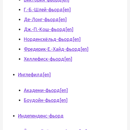
Г.-Б.-Шлей-фьорд
[en]
Де-Лонг-фьорд
[en]
Дж.-П.-Кош-фьорд
[en]
Норденскёльд-фьорд
[en]
Фредерик-Е.-Хайд-фьорд
[en]
Хеллефиск-фьорд
[en]
Инглефилд
[en]
Академи-фьорд
[en]
Боудойн-фьорд
[en]
Индепенденс-фьорд