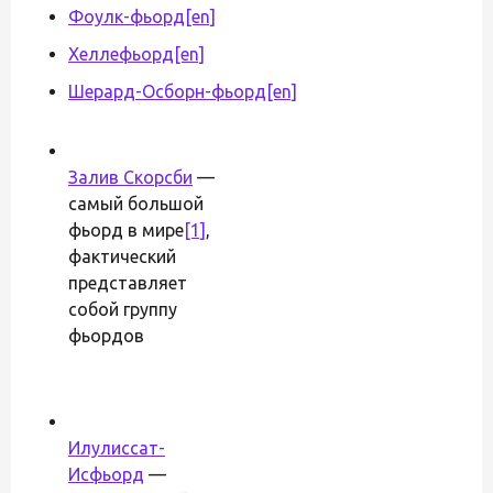
Фоулк-фьорд
[en]
Хеллефьорд
[en]
Шерард-Осборн-фьорд
[en]
Залив Скорсби
—
самый большой
фьорд в мире
[1]
,
фактический
представляет
собой группу
фьордов
Илулиссат-
Исфьорд
—