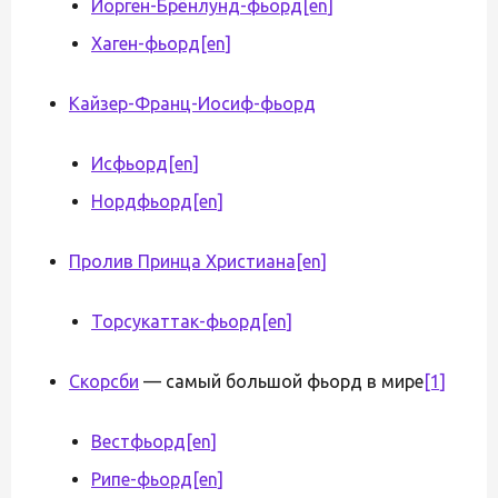
Йорген-Брёнлунд-фьорд
[en]
Хаген-фьорд
[en]
Кайзер-Франц-Иосиф-фьорд
Исфьорд
[en]
Нордфьорд
[en]
Пролив Принца Христиана
[en]
Торсукаттак-фьорд
[en]
Скорсби
— самый большой фьорд в мире
[1]
Вестфьорд
[en]
Рипе-фьорд
[en]