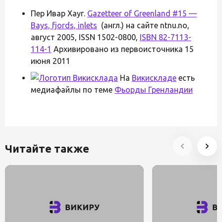
Пер Ивар Хауг.
Gazetteer of Greenland #15 —
Bays, fjords, inlets
(англ.) на сайте ntnu.no,
август 2005, ISSN 1502-0800,
ISBN 82-7113-
114-1
Архивировано из первоисточника 15
июня 2011
На
Викискладе
есть
медиафайлы по теме
Фьорды Гренландии
Читайте также