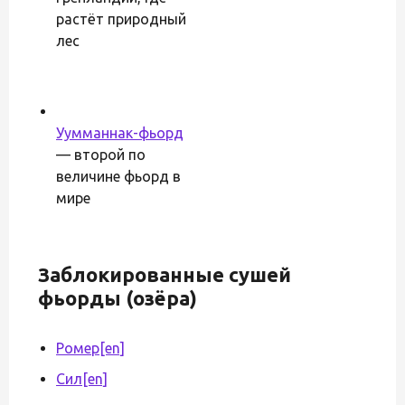
растёт природный
лес
Уумманнак-фьорд
— второй по
величине фьорд в
мире
Заблокированные сушей
фьорды (озёра)
Ромер
[en]
Сил
[en]