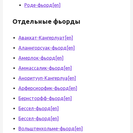
Роде-фьорд
[en]
Отдельные фьорды
Аваккат-Кангерлуат
[en]
Аланнгорсуак-фьорд
[en]
Амерлок-фьорд
[en]
Аммассалик-фьорд
[en]
Аноритууп-Кангерлуа
[en]
Арферсиорфик-фьорд
[en]
Бернсторфф-фьорд
[en]
Бессел-фьорд
[en]
Бессел-фьорд
[en]
Вольштенхольме-фьорд
[en]