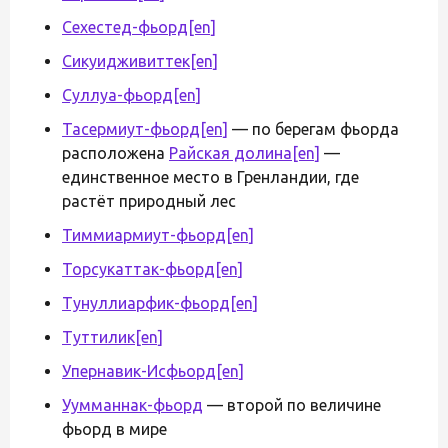
Сехестед-фьорд
[en]
Сикуидживиттек
[en]
Суллуа-фьорд
[en]
Тасермиут-фьорд
[en]
— по берегам фьорда
расположена
Райская долина
[en]
—
единственное место в Гренландии, где
растёт природный лес
Тиммиармиут-фьорд
[en]
Торсукаттак-фьорд
[en]
Тунуллиарфик-фьорд
[en]
Туттилик
[en]
Упернавик-Исфьорд
[en]
Уумманнак-фьорд
— второй по величине
фьорд в мире