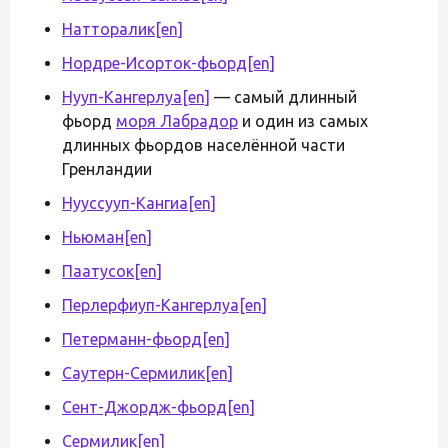
Натторалик
[en]
Нордре-Исорток-фьорд
[en]
Нууп-Кангерлуа
[en]
— самый длинный
фьорд
моря Лабрадор
и один из самых
длинных фьордов населённой части
Гренландии
Нууссууп-Кангиа
[en]
Ньюман
[en]
Паатусок
[en]
Перлерфиуп-Кангерлуа
[en]
Петерманн-фьорд
[en]
Саутерн-Сермилик
[en]
Сент-Джордж-фьорд
[en]
Сермилик
[en]