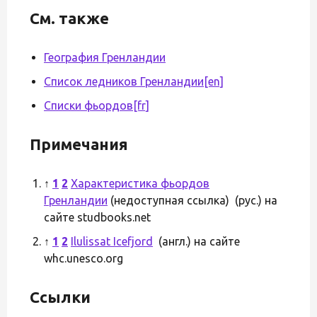
См. также
География Гренландии
Список ледников Гренландии
[en]
Списки фьордов
[fr]
Примечания
↑
1
2
Характеристика фьордов
Гренландии
(недоступная ссылка) (рус.) на
сайте studbooks.net
↑
1
2
Ilulissat Icefjord
(англ.) на сайте
whc.unesco.org
Ссылки