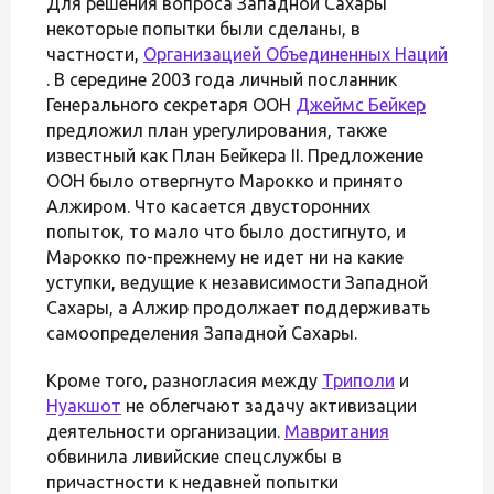
Для решения вопроса Западной Сахары
некоторые попытки были сделаны, в
частности,
Организацией Объединенных Наций
. В середине 2003 года личный посланник
Генерального секретаря ООН
Джеймс Бейкер
предложил план урегулирования, также
известный как План Бейкера II. Предложение
ООН было отвергнуто Марокко и принято
Алжиром. Что касается двусторонних
попыток, то мало что было достигнуто, и
Марокко по-прежнему не идет ни на какие
уступки, ведущие к независимости Западной
Сахары, а Алжир продолжает поддерживать
самоопределения Западной Сахары.
Кроме того, разногласия между
Триполи
и
Нуакшот
не облегчают задачу активизации
деятельности организации.
Мавритания
обвинила ливийские спецслужбы в
причастности к недавней попытки