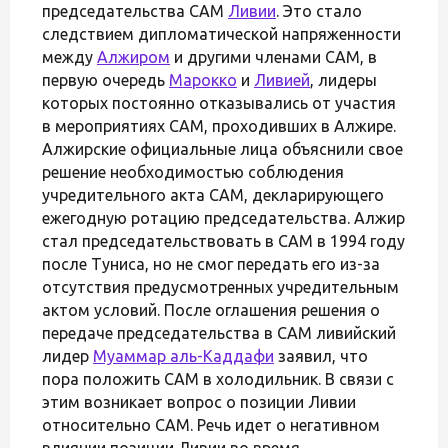
председательства САМ
Ливии
. Это стало
следствием дипломатической напряженности
между
Алжиром
и другими членами САМ, в
первую очередь
Марокко
и
Ливией
, лидеры
которых постоянно отказывались от участия
в мероприятиях САМ, проходивших в Алжире.
Алжирские официальные лица объяснили свое
решение необходимостью соблюдения
учредительного акта САМ, декларирующего
ежегодную ротацию председательства. Алжир
стал председательствовать в САМ в 1994 году
после Туниса, но не смог передать его из-за
отсутствия предусмотренных учредительным
актом условий. После оглашения решения о
передаче председательства в САМ ливийский
лидер
Муаммар аль-Каддафи
заявил, что
пора положить САМ в холодильник. В связи с
этим возникает вопрос о позиции Ливии
относительно САМ. Речь идет о негативном
влиянии позиции Ливии во время