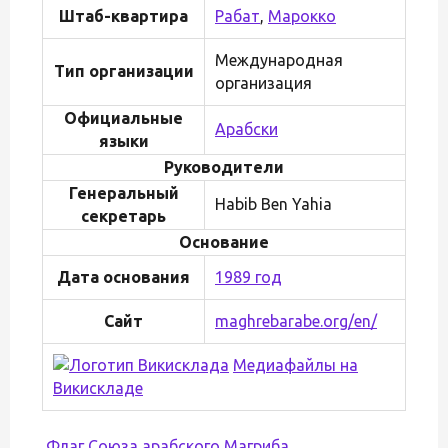
Штаб-квартира
Рабат
,
Марокко
Международная
Тип организации
организация
Официальные
Арабски
языки
Руководители
Генеральный
Habib Ben Yahia
секретарь
Основание
Дата основания
1989 год
Сайт
maghrebarabe.org/en/
Медиафайлы на
Викискладе
Флаг Союза арабского Магриба