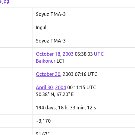
Soyuz TMA-3
Ingul
Soyuz TMA-3
October 18
,
2003
05:38:03
UTC
Baikonur
LC1
October 20
, 2003 07:16 UTC
April 30
,
2004
00:11:15 UTC
50.38° N, 67.20° E
194 days, 18 h, 33 min, 12 s
~3,170
51.67°