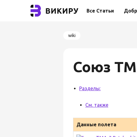
Все Статьи
Добр
wiki
Союз ТМ
Разделы:
См. также
Данные полета