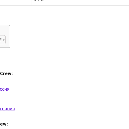
Crew:
ссия
спания
ew: