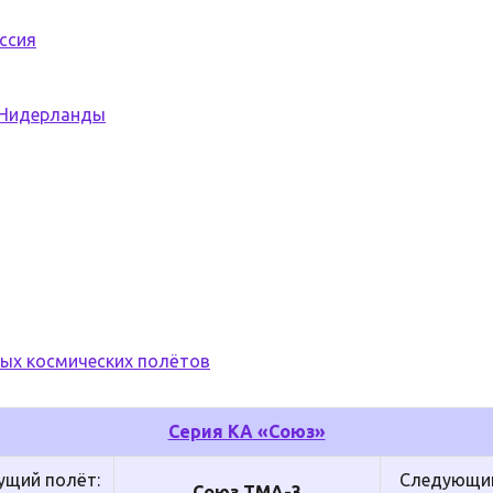
ссия
Нидерланды
ых космических полётов
Серия КА «Союз»
щий полёт:
Следующий
Союз ТМА-3