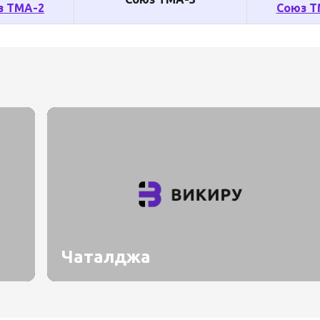
з ТМА-2
Союз Т
Чаталджа