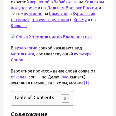
округлой
вершиной
в
Забайкалье
, на
Кольском
полуострове
и на
Дальнем Востоке
России
, а
также
вулканов
на
Камчатке
и
Курильских
островах
,
грязевых вулканов
в
Крыму
и на
Кавказе
.
Сопка Холодильник во
Владивостоке
В
археологии
сопкой называют вид
могильника
, соответствующий
культуре
Сопок
.
Вероятное происхождение слова сопка от
ст.‑слав.
соп — по Далю (
рус.
сыпать) —
земляная насыпь, вал, холм, могила
[1]
.
Table of Contents
Содержание