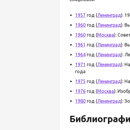
1957
год (
Ленинград
): 
1960
год (
Ленинград
): 
1960
год (
Москва
): Сов
1961
год (
Ленинград
): 
1964
год (
Ленинград
): 
1971
год (
Ленинград
): 
года
1975
год (
Ленинград
): 
1976
год (
Москва
): Изо
1980
год (
Ленинград
): 
Библиограф