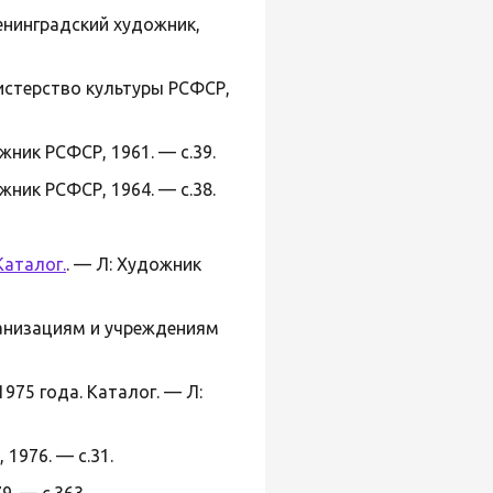
енинградский художник,
истерство культуры РСФСР,
ник РСФСР, 1961. — с.39.
ник РСФСР, 1964. — с.38.
Каталог.
. — Л: Художник
ганизациям и учреждениям
75 года. Каталог. — Л:
 1976. — с.31.
. — с.363.