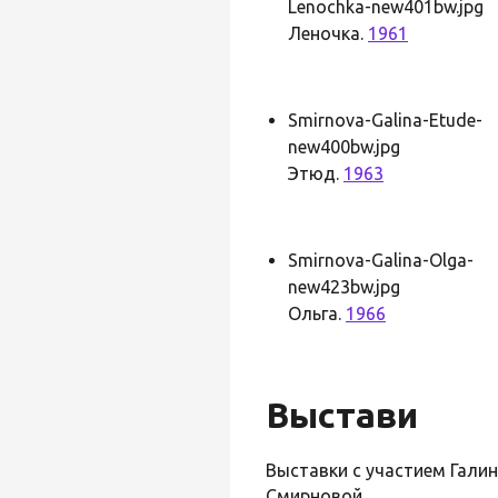
Lenochka-new401bw.jpg
Леночка.
1961
Smirnova-Galina-Etude-
new400bw.jpg
Этюд.
1963
Smirnova-Galina-Olga-
new423bw.jpg
Ольга.
1966
Выстави
Выставки с участием Гали
Смирновой