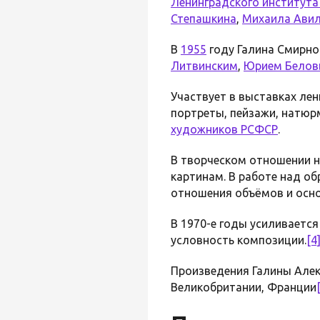
Ленинградского института 
Степашкина
,
Михаила Ави
В
1955
году Галина Смирно
Литвинским
,
Юрием Бело
Участвует в выставках ле
портреты, пейзажи, натюр
художников РСФСР
.
В творческом отношении н
картинам. В работе над об
отношения объёмов и осно
В 1970-е годы усиливаетс
условность композиции.
[4
Произведения Галины Алек
Великобритании, Франции