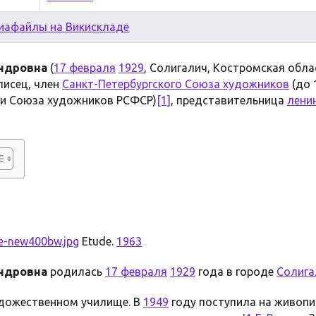
иафайлы на Викискладе
андровна
(
17 февраля
1929
, Солигалич, Костромская обла
писец, член
Санкт-Петербургского Союза художников
(до 
ии Союза художников РСФСР)
[1]
, представительница
лени
e-new400bw.jpg
Etude.
1963
андровна
родилась
17 февраля
1929
года в городе
Солига
удожественном училище. В
1949
году поступила на живопи