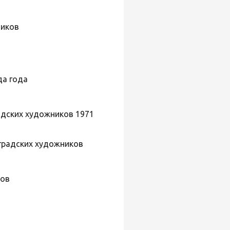
ников
да года
адских художников 1971
нградских художников
ков