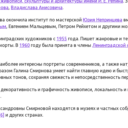
живописи, скульптуры и архитектуры имени И. Е. Репина
. 
лова
,
Владислава Анисовича
.
ва окончила институт по мастерской
Юрия Непринцева
вм
вым
, Евгением Мальцевым, Петром Рейхетом и другими 
нинградских художников с
1955
года. Пишет жанровые и те
морты. В
1960
году была принята в члены
Ленинградской 
аиболее интересны портреты современников, а также н
разом Галина Смирнова умеет найти главную идею и быст
вных тонов, сохраняя свежесть и непосредственность пер
я декоративность и графичность живописи, локальность и
]
.
сандровны Смирновой находятся в музеях и частных соб
[6]
и других странах.