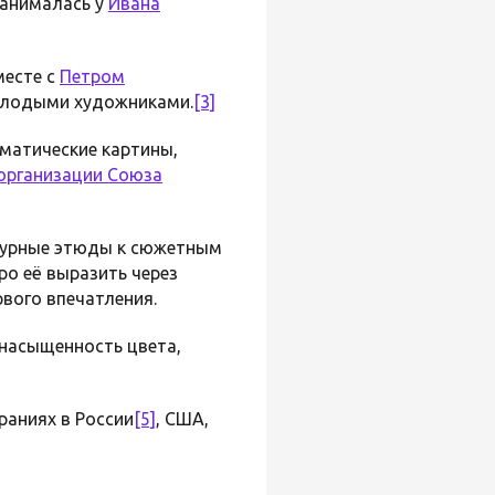
Занималась у
Ивана
есте с
Петром
молодыми художниками.
[3]
матические картины,
организации Союза
атурные этюды к сюжетным
ро её выразить через
вого впечатления.
 насыщенность цвета,
раниях в России
[5]
, США,