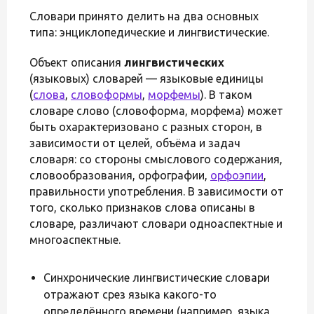
Словари принято делить на два основных
типа: энциклопедические и лингвистические.
Объект описания
лингвистических
(языковых) словарей — языковые единицы
(
слова
,
словоформы
,
морфемы
). В таком
словаре слово (словоформа, морфема) может
быть охарактеризовано с разных сторон, в
зависимости от целей, объёма и задач
словаря: со стороны смыслового содержания,
словообразования, орфографии,
орфоэпии
,
правильности употребления. В зависимости от
того, сколько признаков слова описаны в
словаре, различают словари одноаспектные и
многоаспектные.
Синхронические лингвистические словари
отражают срез языка какого-то
определённого времени (например, языка