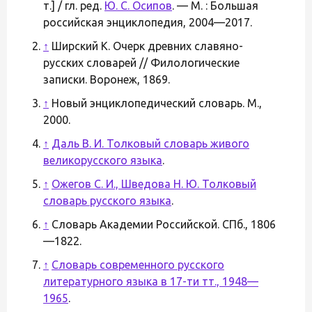
т.] / гл. ред.
Ю. С. Осипов
. — М. : Большая
российская энциклопедия, 2004—2017.
↑
Ширский К. Очерк древних славяно-
русских словарей // Филологические
записки. Воронеж, 1869.
↑
Новый энциклопедический словарь. М.,
2000.
↑
Даль В. И. Толковый словарь живого
великорусского языка
.
↑
Ожегов С. И., Шведова Н. Ю. Толковый
словарь русского языка
.
↑
Словарь Академии Российской. СПб., 1806
—1822.
↑
Словарь современного русского
литературного языка в 17-ти тт., 1948—
1965
.