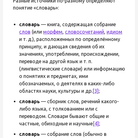
Разные источники по-разному определяют
понятие «словарь»:
словарь
— книга, содержащая собрание
слов
(или
морфем
,
словосочетаний
,
идиом
и т. д.), расположенных по определённому
принципу, и дающая сведения об их
значениях, употреблении, происхождении,
переводе на другой язык и т. п.
(лингвистические словари) или информацию
о понятиях и предметах, ими
обозначаемых, о деятелях в каких-либо
областях науки, культуры и др.
[3]
;
словарь
— сборник слов, речений какого-
либо языка, с толкованием или с
переводом. Словари бывают общие и
частные, обиходные и научные
[4]
;
словарь
— собрание слов (обычно в