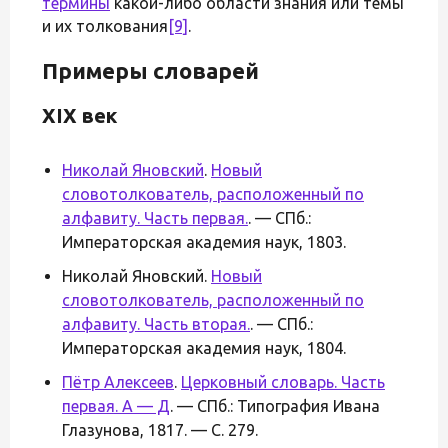
термины
какой-либо области знания или темы
и их толкования
[9]
.
Примеры словарей
XIX век
Николай Яновский
.
Новый
словотолкователь, расположенный по
алфавиту. Часть первая.
. — СПб.:
Императорская академия наук, 1803.
Николай Яновский.
Новый
словотолкователь, расположенный по
алфавиту. Часть вторая.
. — СПб.:
Императорская академия наук, 1804.
Пётр Алексеев
.
Церковный словарь. Часть
первая. А — Д
. — СПб.: Типография Ивана
Глазунова, 1817. — С. 279.