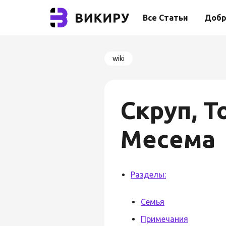
Все Статьи
Добр
wiki
Скруп, Т
Месема
Разделы:
Семья
Примечания