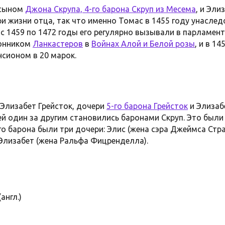
 сыном
Джона Скрупа, 4-го барона Скруп из Месема
, и Эли
ри жизни отца, так что именно Томас в 1455 году унасле
 с 1459 по 1472 годы его регулярно вызывали в парламент
ронником
Ланкастеров
в
Войнах Алой и Белой розы
, и в 1
нсионом в 20 марок.
 Элизабет Грейсток, дочери
5-го барона Грейсток
и Элизаб
ей один за другим становились баронами Скруп. Это был
5-го барона были три дочери: Элис (жена сэра Джеймса Стр
 Элизабет (жена Ральфа Фицренделла).
(англ.)