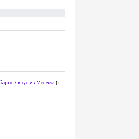
барон Скруп из Месема
(с