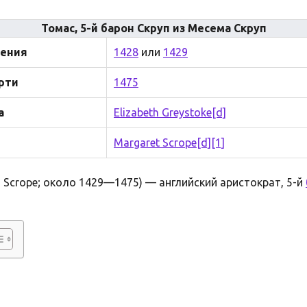
Томас, 5-й барон Скруп из Месема Скруп
ения
1428
или
1429
рти
1475
а
Elizabeth Greystoke
[d]
Margaret Scrope
[d]
[1]
Scrope; около 1429—1475) — английский аристократ, 5-й