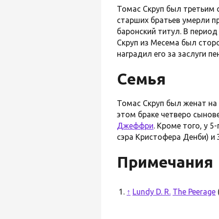
Томас Скруп был третьим
старших братьев умерли п
баронский титул. В период
Скруп из Месема был сто
наградил его за заслуги пе
Семья
Томас Скруп был женат на
этом браке четверо сынов
Джеффри
. Кроме того, у 
сэра Кристофера Денби) и
Примечания
↑
Lundy D. R.
The Peerage