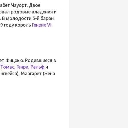
забет Чауорт. Двое
довал родовые владения и
. В молодости 5-й барон
459 году король
Генрих VI
ет Фицхью. Родившиеся в
и
Томас
,
Генри
,
Ральф
и
ангвейса), Маргарет (жена